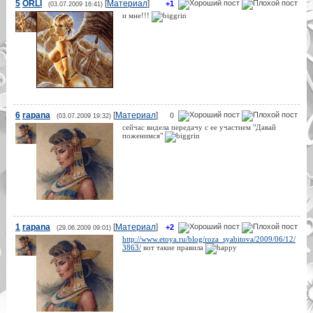
5
ORLI
[
Материал
]
+1
(03.07.2009 16:41)
и мне!!!
6
rapana
[
Материал
]
0
(03.07.2009 19:32)
сейчас видела передачу с ее участием "Давай
поженимся"
1
rapana
[
Материал
]
+2
(29.06.2009 09:01)
http://www.etoya.ru/blog/roza_syabitova/2009/06/12/
3863/
вот такие правила