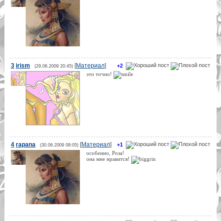
3
irism
[
Материал
]
+2
(29.06.2009 20:45)
это точно!
4
rapana
[
Материал
]
+1
(30.06.2009 08:05)
особенно, Роза!
она мне нравится!