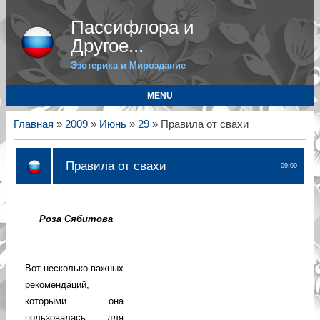
Пассифлора и
Другое...
Эзотерика и Мироздание
MENU
Главная
»
2009
»
Июнь
»
29
» Правила от свахи
Правила от свахи
09:00
Роза Сябитова
Вот несколько важных
рекомендаций,
которыми она
пользовалась, для