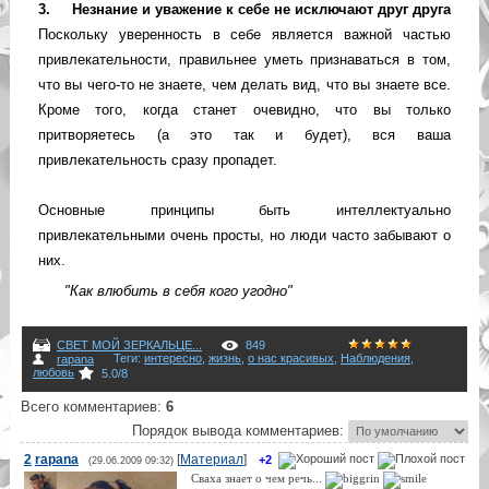
3. Незнание и уважение к себе не исключают друг друга
Поскольку уверенность в себе является важной частью
привлекательности, правильнее уметь признаваться в том,
что вы чего-то не знаете, чем делать вид, что вы знаете все.
Кроме того, когда станет очевидно, что вы только
притворяетесь (а это так и будет), вся ваша
привлекательность сразу пропадет.
Основные принципы быть интеллектуально
привлекательными очень просты, но люди часто забывают о
них.
"Как влюбить в себя кого угодно"
СВЕТ МОЙ ЗЕРКАЛЬЦЕ...
849
Теги
:
интересно
,
жизнь
,
о нас красивых
,
Наблюдения
,
rapana
любовь
5.0
/
8
Всего комментариев
:
6
Порядок вывода комментариев:
2
rapana
[
Материал
]
+2
(29.06.2009 09:32)
Сваха знает о чем речь...