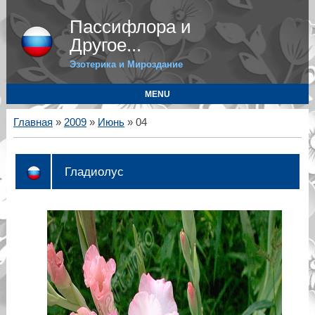
Пассифлора и
Другое...
Эзотерика и Мироздание
MENU
Главная
»
2009
»
Июнь
»
04
Гладиолус