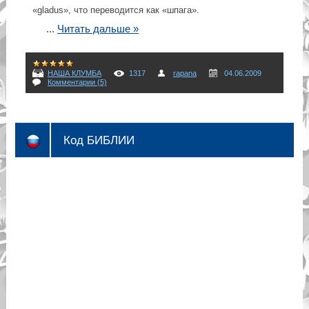
«gladus», что переводится как «шпага».
...
Читать дальше »
НАША КЛУМБА
1317
rapana
04.06.2009
Комментарии (5)
Код БИБЛИИ