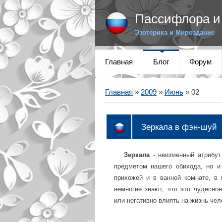
Пассифлора и 
Эзотерика и Мироздание
Главная
Блог
Форум
Главная
»
2009
»
Июнь
»
02
Зеркала в фэн-шуй
Зеркала
- неизменный атрибу
предметом нашего обихода, но и
прихожей и в ванной комнате, в 
немногие знают, что это чудесно
или негативно влиять на жизнь чел