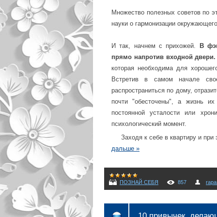
Множество полезных советов по э
науки о гармонизации окружающего
И так, начнем с прихожей.
В фэ
прямо напротив входной двери.
которая необходима для хорошег
Встретив в самом начале свое
распространиться по дому, отрази
почти "обесточены", а жизнь их
постоянной усталости или хрон
психологический момент.
Заходя к себе в квартиру и при
дальше »
ПОЗНАЙ СЕБЯ
857
rapa
10 привычек, делаю