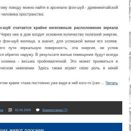
тому поводу можно найти в арсенале фэн-шуй - древнекитайской
 человека пространства.
н-шуй считается крайне негативным расположение зеркала
Через нее в дом входит основное количество полезной энергии,
о фэн-шуй жилища, а значит, для успешной жизни его хозяев.
го пути зеркальную поверхность, эта энергия, не успев
тся обратно наружу. В результате жилые помещения будут всегда
 хозяина - весьма проблематичной. Это может проявиться в
ическом невезении. Здесь также играет свою роль и некий
 этом краем глаза постоянно уже видя в ней кого-то (сво
...
Читать
na
02.06.2009
Комментарии (7)
щих живот плоским