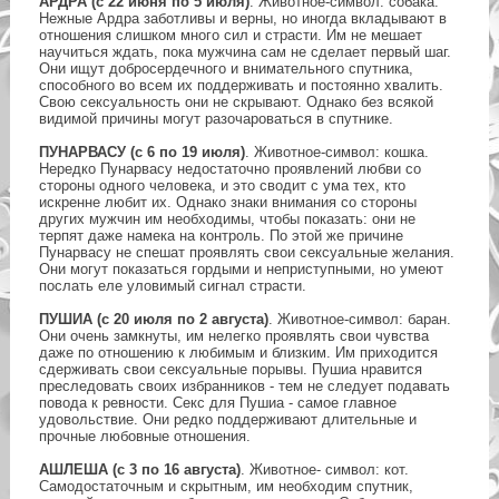
АРДРА (с 22 июня по 5 июля)
. Животное-символ: собака.
Нежные Ардра заботливы и верны, но иногда вкладывают в
отношения слишком много сил и страсти. Им не мешает
научиться ждать, пока мужчина сам не сделает первый шаг.
Они ищут добросердечного и внимательного спутника,
способного во всем их поддерживать и постоянно хвалить.
Свою сексуальность они не скрывают. Однако без всякой
видимой причины могут разочароваться в спутнике.
ПУНАРВАСУ (с 6 по 19 июля)
. Животное-символ: кошка.
Нередко Пунарвасу недостаточно проявлений любви со
стороны одного человека, и это сводит с ума тех, кто
искренне любит их. Однако знаки внимания со стороны
других мужчин им необходимы, чтобы показать: они не
терпят даже намека на контроль. По этой же причине
Пунарвасу не спешат проявлять свои сексуальные желания.
Они могут показаться гордыми и неприступными, но умеют
послать еле уловимый сигнал страсти.
ПУШИА (с 20 июля по 2 августа)
. Животное-символ: баран.
Они очень замкнуты, им нелегко проявлять свои чувства
даже по отношению к любимым и близким. Им приходится
сдерживать свои сексуальные порывы. Пушиа нравится
преследовать своих избранников - тем не следует подавать
повода к ревности. Секс для Пушиа - самое главное
удовольствие. Они редко поддерживают длительные и
прочные любовные отношения.
АШЛЕША (с 3 по 16 августа)
. Животное- символ: кот.
Самодостаточным и скрытным, им необходим спутник,