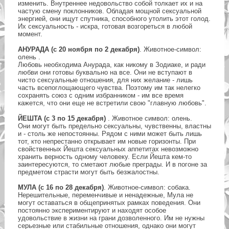
изменить. Внутреннее недовольство собой толкает их и на
частую смену поклонников. Обладая мощной сексуальной
энергией, они ищут спутника, способного утолить этот голод.
Их сексуальность - искра, готовая возгореться в любой
момент.
AНУРАДА (с 20 ноября по 2 декабря)
. Животное-символ:
олень .
Любовь необходима Анурада, как никому в Зодиаке, и ради
любви они готовы буквально на все. Они не вступают в
чисто сексуальные отношения, для них желание - лишь
часть всепоглощающего чувства. Поэтому им так нелегко
сохранять союз с одним избранником - им все время
кажется, что они еще не встретили свою "главную любовь".
ЙЕШТА (с 3 по 15 декабря)
. Животное символ: олень.
Они могут быть предельно сексуальны, чувственны, властны
и - столь же непостоянны. Рядом с ними может быть лишь
тот, кто непрестанно открывает им новые горизонты. При
свойственных Йешта сексуальных аппетитах невозможно
хранить верность одному человеку. Если Йешта кем-то
заинтересуются, то сметают любые преграды. И в погоне за
предметом страсти могут быть безжалостны.
МУЛА (с 16 по 28 декабря)
. Животное-символ: собака.
Нерешительные, переменчивые и ненадежные, Мула не
могут оставаться в общепринятых рамках поведения. Они
постоянно экспериментируют и находят особое
удовольствие в жизни на грани дозволенного. Им не нужны
серьезные или стабильные отношения, однако они могут