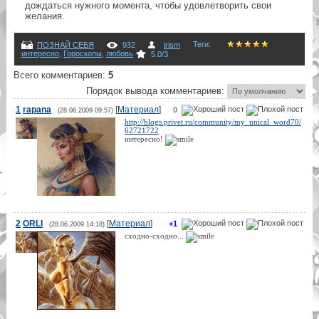
дождаться нужного момента, чтобы удовлетворить свои
желания.
Теги
:
ПОЗНАЙ СЕБЯ
932
irism
интересно
,
Гороскопы
,
любовь
5.0
/
3
Всего комментариев
:
5
Порядок вывода комментариев:
1
rapana
[
Материал
]
0
(28.06.2009 09:57)
http://blogs.privet.ru/community/my_unical_word70/
62721722
интересно!
2
ORLI
[
Материал
]
+1
(28.06.2009 14:18)
сходно-сходно...