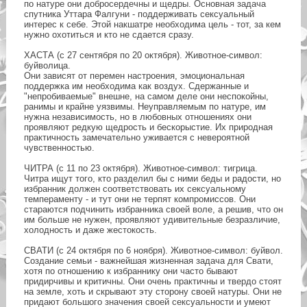
по натуре они добросердечны и щедры. Основная задача
спутника Уттара Фалгуни - поддерживать сексуальный
интерес к себе. Этой накшатре необходима цель - тот, за кем
нужно охотиться и кто не сдается сразу.
ХАСТА (с 27 сентября по 20 октября). Животное-символ:
буйволица.
Они зависят от перемен настроения, эмоциональная
поддержка им необходима как воздух. Сдержанные и
"непробиваемые" внешне, на самом деле они неспокойны,
ранимы и крайне уязвимы. Неуправляемым по натуре, им
нужна независимость, но в любовных отношениях они
проявляют редкую щедрость и бескорыстие. Их природная
практичность замечательно уживается с невероятной
чувственностью.
ЧИТРА (с 11 по 23 октября). Животное-символ: тигрица.
Читра ищут того, кто разделил бы с ними беды и радости, но
избранник должен соответствовать их сексуальному
темпераменту - и тут они не терпят компромиссов. Они
стараются подчинить избранника своей воле, а решив, что он
им больше не нужен, проявляют удивительные безразличие,
холодность и даже жестокость.
СВАТИ (с 24 октября по 6 ноября). Животное-символ: буйвол.
Создание семьи - важнейшая жизненная задача для Свати,
хотя по отношению к избраннику они часто бывают
придирчивы и критичны. Они очень практичны и твердо стоят
на земле, хоть и скрывают эту сторону своей натуры. Они не
придают большого значения своей сексуальности и умеют