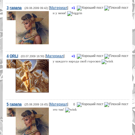
3
rapana
[
Материал
]
+1
(29.06.2009 09:42)
и у меня!
4
ORLI
[
Материал
]
+1
(03.07.2009 16:50)
у каждого народа свой гороскоп
5
rapana
[
Материал
]
0
(25.08.2009 19:45)
это так!