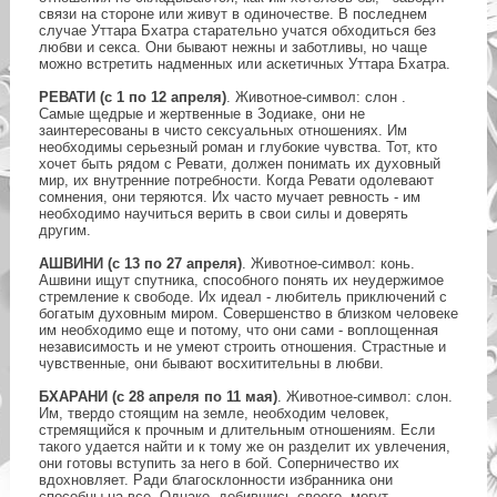
связи на стороне или живут в одиночестве. В последнем
случае Уттара Бхатра старательно учатся обходиться без
любви и секса. Они бывают нежны и заботливы, но чаще
можно встретить надменных или аскетичных Уттара Бхатра.
РЕВАТИ (с 1 по 12 апреля)
. Животное-символ: слон .
Самые щедрые и жертвенные в Зодиаке, они не
заинтересованы в чисто сексуальных отношениях. Им
необходимы серьезный роман и глубокие чувства. Тот, кто
хочет быть рядом с Ревати, должен понимать их духовный
мир, их внутренние потребности. Когда Ревати одолевают
сомнения, они теряются. Их часто мучает ревность - им
необходимо научиться верить в свои силы и доверять
другим.
АШВИНИ (с 13 по 27 апреля)
. Животное-символ: конь.
Ашвини ищут спутника, способного понять их неудержимое
стремление к свободе. Их идеал - любитель приключений с
богатым духовным миром. Совершенство в близком человеке
им необходимо еще и потому, что они сами - воплощенная
независимость и не умеют строить отношения. Страстные и
чувственные, они бывают восхитительны в любви.
БХАРАНИ (с 28 апреля по 11 мая)
. Животное-символ: слон.
Им, твердо стоящим на земле, необходим человек,
стремящийся к прочным и длительным отношениям. Если
такого удается найти и к тому же он разделит их увлечения,
они готовы вступить за него в бой. Соперничество их
вдохновляет. Ради благосклонности избранника они
способны на все. Однако, добившись своего, могут