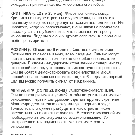
охладеть, принимая как должное знаки его любви.
КРИТТИКА (с 12 по 25 мая)
. Животное- символ:овца.
Криттика по натуре страстны и чувственны, но на пути к
прочному союзу их нередко пугает самый последний шаг. Им
нравится, когда их завоевывают, и они никак не проявляют
своих чувств, не убедившись, что вызывают интерес у
избранника. Лидеры в любых других аспектах, в любви они
любят роль зрителя.
РОХИНИ (с 26 мая по 8 июня)
. Животное-символ: змея.
Рохини любят самозабвенно, всем сердцем. Однако могут
связать свою жизнь с тем, кто не способен оправдать их
доверие. В своем безудержном стремлении к совершенству
отношений им следует проявлять известную осторожность.
Они не боятся демонстрировать свои чувства и, любя,
способны на отчаянные поступки, но, чтобы сделать первый
шаг, им нужно получить сигнал от избранника.
МРИГАСИРА (с 9 по 21 июня)
. Животное-символ: змея.
Они не предпринимают усилий, чтобы вступить в интимные
отношения. Первый шаг должен сделать другой: скрытные
Мригасира держат свою сексуальную энергию в узде.
Только тот, кто сумеет разбудить в них страсть, может
рассчитывать на ответное чувство. В союзе с мужчиной им
необходимо интеллектуальное взаимопонимание. Их
отстраненность и надменность мешает им строить
отношения.