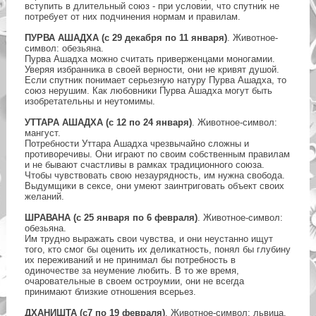
вступить в длительный союз - при условии, что спутник не
потребует от них подчинения нормам и правилам.
ПУРВА АШАДХА (с 29 декабря по 11 января)
. Животное-
символ: обезьяна.
Пурва Ашадха можно считать приверженцами моногамии.
Уверяя избранника в своей верности, они не кривят душой.
Если спутник понимает серьезную натуру Пурва Ашадха, то
союз нерушим. Как любовники Пурва Ашадха могут быть
изобретательны и неутомимы.
УТТАРА АШАДХА (с 12 по 24 января)
. Животное-символ:
мангуст.
Потребности Уттара Ашадха чрезвычайно сложны и
противоречивы. Они играют по своим собственным правилам
и не бывают счастливы в рамках традиционного союза.
Чтобы чувствовать свою незаурядность, им нужна свобода.
Выдумщики в сексе, они умеют заинтриговать объект своих
желаний.
ШРАВАНА (с 25 января по 6 февраля)
. Животное-символ:
обезьяна.
Им трудно выражать свои чувства, и они неустанно ищут
того, кто смог бы оценить их деликатность, понял бы глубину
их переживаний и не принимал бы потребность в
одиночестве за неумение любить. В то же время,
очаровательные в своем остроумии, они не всегда
принимают близкие отношения всерьез.
ДХАНИШТА (с7 по 19 февраля)
. Животное-символ: львица.