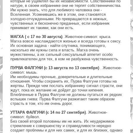
который не ущемлял бы их независимости. Собственники по
натуре, в своем избраннике они не терпят собственничества.
Им нужно знать, что для любимого человека они -
Вселенная. Усомнившись же в этом, они становятся
холодно-отчужденными. Но превращаются в нежных,
чувственных и бесконечно преданных, если избранник
принимает их такими, как они есть.
МАГХА ( c 17 по 30 августа)
. Животное-символ: крыса.
Магха вовсю наслаждаются жизнью и всегда готовы к сексу.
Их основная задача - найти спутника, понимающего,
насколько им нужны сила и власть. Магха очень
мужественны, а их сильный сексуальный аппетит особо
привлекателен для тех, в ком не разбужена чувственность.
ПУРВА ФАЛГУНИ (с 13 августа по 13 сентября)
. Животное-
символ: мышь.
Им необходимы прочные, доверительные и длительные
отношения. Чтобы сохранить их, Пурва Фалгуни готовы на
жертвы. Прежде чем послать избраннику сигнал страсти, они
ждут, пока их желание не дойдет до точки кипения.
Влюбленные в Пурва Фалгуни не должны пугаться их редких
вспышек гнева: Пурва Фалгуни разжигают таким образом
страсть в том, кто им очень дорог.
УТТАРА ФАЛГУНИ (с 14 по 27 сентября)
. Животное-
символ: буйвол.
Без своей второй половины им не жить. Их неудержимое
стремление к совершенству и справедливости нередко
создает проблемы и для них самих, и для их близких, однако