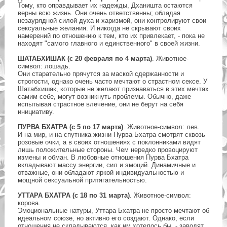
Тому, кто оправдывает их надежды, Дханишта остаются
верны всю жизнь. Они очень ответственны; обладая
незаурядной силой духа и харизмой, они контролируют свои
сексуальные желания. И никогда не скрывают своих
намерений по отношению к тем, кто их привлекает, - пока не
находят "самого главного и единственного" в своей жизни.
ШАТАБХИШАК (с 20 февраля по 4 марта)
. Животное-
символ: лошадь.
Они старательно прячутся за маской сдержанности и
строгости, однако очень часто мечтают о страстном сексе. У
Шатабхишак, которые не желают признаваться в этих мечтах
самим себе, могут возникнуть проблемы. Обычно, даже
испытывая страстное влечение, они не берут на себя
инициативу.
ПУРВА БХАТРА (с 5 по 17 марта)
. Животное-символ: лев.
И на мир, и на спутника жизни Пурва Бхатра смотрят сквозь
розовые очки, а в своих отношениях с поклонниками видят
лишь положительные стороны. Чем нередко провоцируют
измены и обман. В любовные отношения Пурва Бхатра
вкладывают массу энергии, сил и эмоций. Динамичные и
отважные, они обладают яркой индивидуальностью и
мощной сексуальной притягательностью.
УТТАРА БХАТРА (с 18 по 31 марта)
. Животное-символ:
корова.
Эмоциональные натуры, Уттара Бхатра не просто мечтают об
идеальном союзе, но активно его создают. Однако, если
отношения не складываются, как им хотелось бы, - заводят