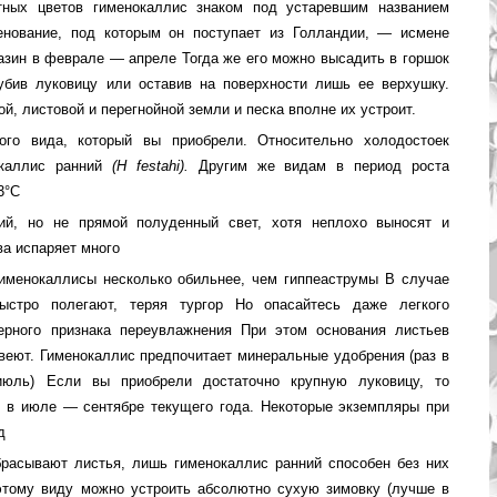
ных цветов гименокаллис знаком под уста­ревшим названием
енование, под кото­рым он поступает из Голландии, — исмене
азин в феврале — апреле Тогда же его можно высадить в горшок
убив луковицу или оставив на поверх­ности лишь ее верхушку.
, листо­вой и перегнойной земли и песка вполне их устроит.
ого вида, который вы приобрели. Относи­тельно холодостоек
окаллис ранний
(Н
festahi
).
Другим же видам в период роста
3°С
ий, но не прямой полуденный свет, хотя не­плохо выносят и
ва испаряет много
гименокаллисы несколько обильнее, чем гиппеаструмы В случае
быстро полегают, теряя тургор Но опасайтесь даже легкого
ерного признака переувлажнения При этом основания листьев
веют. Гименокаллис предпочитает минеральные удобрения (раз в
юль) Если вы приобрели достаточно крупную луковицу, то
е в июле — сентябре текущего года. Некоторые экземпляры при
д
расывают листья, лишь гименокаллис ран­ний способен без них
этому виду мож­но устроить абсолютно сухую зимовку (лучше в