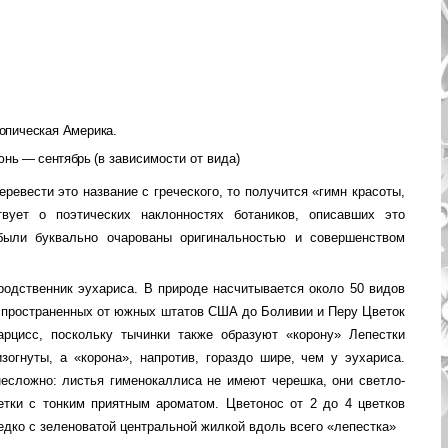
ропическая Америка.
юнь — сентябрь
(в зависимости от вида)
ревести это название с греческого, то по­лучится «гимн красоты,
твует о поэтиче­ских наклонностях ботаников, описавших это
 были буквально очарованы оригинальностью и совершенством
одственник эухариса. В природе насчиты­вается около 50 видов
аспространен­ных от южных штатов США до Боливии и Перу Цветок
арцисс, поскольку тычинки также образуют «корону» Лепестки
огнуты, а «корона», на­против, гораздо шире, чем у эухариса.
есложно: листья гименокаллиса не имеют черешка, они светло-
етки с тонким приятным ароматом. Цветонос от 2 до 4 цветков
едко с зеленоватой центральной жилкой вдоль всего «лепестка»