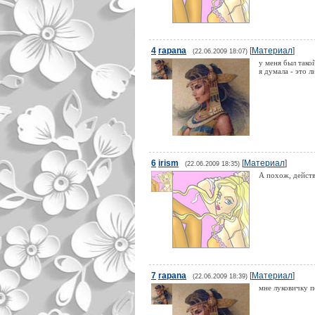
4
rapana
[
Материал
]
(22.06.2009 18:07)
у меня был такой
я думала - это л
6
irism
[
Материал
]
(22.06.2009 18:35)
А похож, действ
7
rapana
[
Материал
]
(22.06.2009 18:39)
мне луковичку п