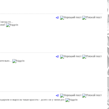
+2
 когда-то...
илия!
+2
ительно...
+2
одарили и выросла такая красота - долго он у меня рос