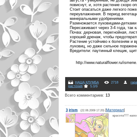
августа - умеренный, не доводя зе
повиснут, и, хотя растение скоро 
Стоит опасаться даже легкого поже
переувлажнения. В период вегетаци
минеральными удобрениями.
Размножается луковицами-детками п
Пересаживают через 3-4 года, так 
Почва: дерновая, перегнойная, лис
хороший дренаж, чтобы предотврати
Растение устойчиво к болезням и в
луковиц, но даже сильное поражен
Вредители: паутинный клещик, щит
http://www.naturalflower.ru/ismene
НАША КЛУМБА
2718
rap
растения
5.0
/
9
Всего комментариев
:
13
3
irism
[
Материал
]
(22.06.2009 17:20)
красота!!!! нап