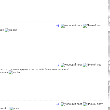
+2
вый!
+2
а его в открытом грунте - растет себе без всяких горшков!
дивлена
+2
какой....