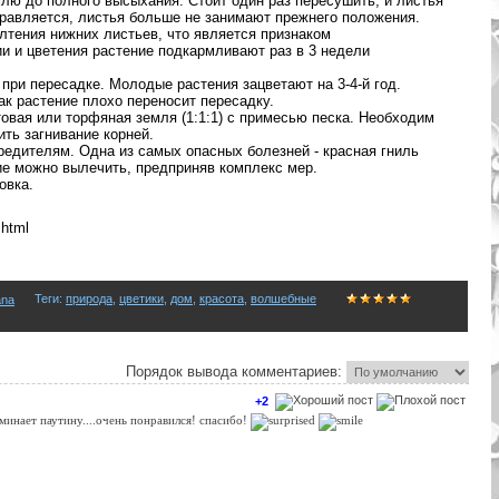
млю до полного высыхания. Стоит один раз пересушить, и листья
оправляется, листья больше не занимают прежнего положения.
лтения нижних листьев, что является признаком
и и цветения растение подкармливают раз в 3 недели
ри пересадке. Молодые растения зацветают на 3-4-й год.
как растение плохо переносит пересадку.
товая или торфяная земля (1:1:1) с примесью песка. Необходим
ть загнивание корней.
редителям. Одна из самых опасных болезней - красная гниль
ие можно вылечить, предприняв комплекс мер.
овка.
.html
Теги
:
природа
,
цветики
,
дом
,
красота
,
волшебные
ana
Порядок вывода комментариев:
+2
оминает паутину....очень понравился! спасибо!