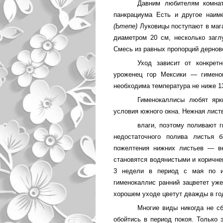
Давним любителям комнат
панкрациума Есть и другое наим
(Ьтепе)
Луковицы поступают в маг
диаметром 20 см, несколько загл
Смесь из равных пропорций дерновой
Уход зависит от конкретн
уроженец гор Мексики — гимен
необходима температура не ниже 1
Гименокаллисы любят ярк
условия южного окна. Нежная лист
влаги, поэтому поливают 
недостаточного полива листья 
пожелтения нижних листь­ев — в
становятся водянистыми и коричне
3 недели в период с мая по и
гименокаллис ранний зацветет уж
хорошем уходе цветут дважды в го
Многие виды никогда не сб
обойтись в период покоя. Только 