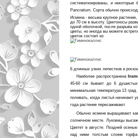
систематизированы, и некоторые б
Pancratium. Сорта обычно происход
Исмена - весьма крупное растение,
до 70 см в высоту. Цветоносы раз
одной оболочкой, после разрыва к
цветы, но иногда вы можете встрет
цветок состоит из
6 длинных узких лепестков и роск
Наиболее распространена
Insme
45-60 см бывает до 6 душистых
минимальная температура 13 град.
поливать, когда листья начинают у
года растение пересаживают.
Обычно исмене выращивают как 
солнечном месте. Луковицы высажи
Цветет в августе. Поздней осень
над ними толстым слоем торфа 