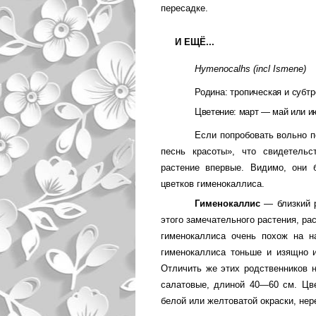
пересадке.
И ЕЩЁ...
Hymenocalhs
(
incl
Ismene
)
Родина:
тропическая и субт
Цветение:
март — май или и
Если попробовать вольно пе
песнь красоты», что свидетельс
растение впервые. Види­мо, они
цветков гименокаллиса.
Гименокаллис
— близкий р
этого замечательного растения, р
гименокаллиса очень похож на н
гименокаллиса тоньше и изящно из
Отличить же этих родственников н
салато­вые, длиной 40—60 см. Цв
белой или желтоватой окраски, нер