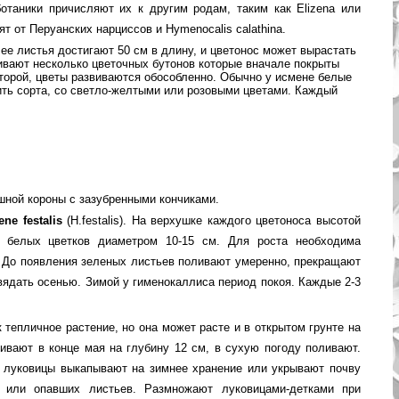
отаники причисляют их к другим родам, таким как Elizena или
ят от Перуанских нарциссов и Hymenocalis calathina.
 ее листья достигают 50 см в длину, и цветонос может вырастать
вивают несколько цветочных бутонов которые вначале покрыты
оторой, цветы развиваются обособленно. Обычно у исмене белые
ить сорта, со светло-желтыми или розовыми цветами. Каждый
ошной короны с зазубренными кончиками.
ne festalis
(H.festalis). На верхушке каждого цветоноса высотой
 белых цветков диаметром 10-15 см. Для роста необходима
 До появления зеленых листьев поливают умеренно, прекращают
вядать осенью. Зимой у гименокаллиса период покоя. Каждые 2-3
тепличное растение, но она может расте и в открытом грунте на
вают в конце мая на глубину 12 см, в сухую погоду поливают.
ю луковицы выкапывают на зимнее хранение или укрывают почву
или опавших листьев. Размножают луковицами-детками при