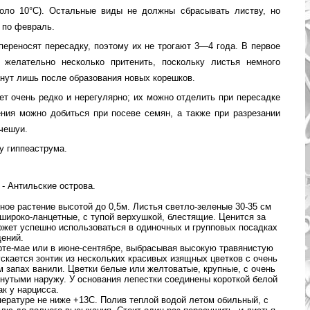
коло 10°С). Остальные виды не должны сбрасывать листву, но
 по февраль.
ереносят пересадку, поэтому их не трога­ют 3—4 года. В первое
 желательно не­сколько притенить, поскольку листья немного
анут лишь после образования новых корешков.
ет очень редко и нерегулярно; их можно отделить при пересадке
ия можно добиться при посеве семян, а также при разрезании
чешуи.
 у гиппеаструма.
- Антильские острова.
ое растение высотой до 0,5м. Листья светло-зеленые 30-35 см
 широко-ланцетные, с тупой верхушкой, блестящие. Ценится за
ожет успешно использоваться в одиночных и групповых посадках
ений.
арте-мае или в июне-сентябре, выбрасывая высокую травянистую
ускается зонтик из нескольких красивых изящных цветков с очень
запах ванили. Цветки белые или желтоватые, крупные, с очень
гнутыми наружу. У основания лепестки соединены короткой белой
ак у нарцисса.
пературе не ниже +13С. Полив теплой водой летом обильный, с