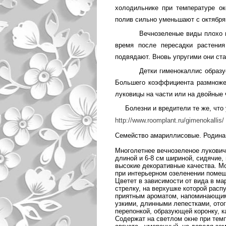
холодильнике при тем­пературе о
полив сильно уменьшают с октября
Вечнозеленые виды плохо п
время после пересадки растения
подвядают. Вновь упру­гими они ст
Детки гименокаллис образу
Большего коэффициента размножен
луковицы на части или на двойные 
Болезни и вредители те же, что
http://www.roomplant.ru/gimenokallis/
Семейство амариллисовые. Родина 
Многолетнее вечнозеленое луковичн
длиной и 6-8 см шириной, сидячие,
высокие декоративные качества. М
при интерьерном озеленении помещ
Цветет в зависимости от вида в м
стрелку, на верхушке которой расп
приятным ароматом, напоминающим 
узкими, длинными лепестками, ото
перепонкой, образующей коронку, к
Содержат на светлом окне при тем