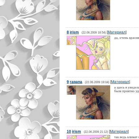
8
irism
[
Материал
]
(22.06.2009 18:54)
да, очень краси
9
rapana
[
Материал
]
(22.06.2009 19:04)
а здесь я увидел
была приятно у
10
irism
[
Материал
]
(22.06.2009 21:12)
так ведь климат 