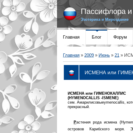
Пассифлора и 
Эзотерика и Мироздание
Главная
Блог
Форум
Главная
»
2009
»
Июнь
»
21
» ИС
ИСМЕНА или ГИМ
ИСМЕНА или ГИМЕНОКАЛЛИС
(HYMENOCALLIS -ISMENE)
сем. Амарилисовыеymenocallis, кот
прекрасный.
Р
астения рода исмена (Hymen
островов Карибского моря. 