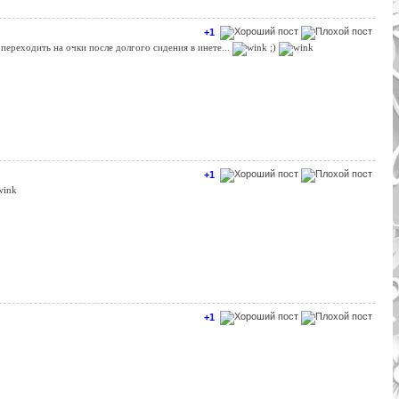
+1
 переходить на очки после долгого сидения в инете...
;)
+1
+1