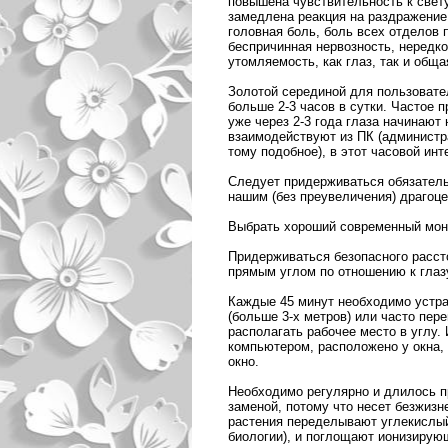
повышена чувствительность к свету
замедлена реакция на раздражение
головная боль, боль всех отделов 
беспричинная нервозность, нередко
утомляемость, как глаз, так и обща
Золотой серединой для пользовател
больше 2-3 часов в сутки. Частое 
уже через 2-3 года глаза начинают
взаимодействуют из ПК (администр
тому подобное), в этот часовой ин
Следует придерживаться обязатель
нашим (без преувеличения) драгоц
Выбрать хороший современный мони
Придерживаться безопасного рассто
прямым углом по отношению к глаз
Каждые 45 минут необходимо устра
(больше 3-х метров) или часто пер
располагать рабочее место в углу.
компьютером, расположено у окна, 
окно.
Необходимо регулярно и длилось пр
заменой, потому что несет безжизн
растения переделывают углекислый 
биологии), и поглощают ионизирую