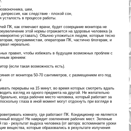
,
,
позвоночника, шеи,
 депрессия, как следствие - плохой сон,
я усталость в процессе работы.
ей ПК, как отмечают врачи, будет созерцание монитора не
преувеличение этой нормы отражается на здоровье человека (а
 невероятно уставать). Обычно уложиться людям, которые тесно
аторам, программистам, операторам ПК, частично блогерам, и
тервал нереально.
ных правил, чтобы избежать в будущем возможных проблем с
енным зрением:
тор (если такая возможность есть).
яния от монитора 50-70 сантиметров, с размещением его под
у.
ивать перерывы на 15 минут, во время которых смотреть вдаль
еводить взгляд из одного предмета на другой. Не желательно
 Идеально, когда рабочее место человека, который работает за
поскольку глаза в иной момент могут отдохнуть при взгляде в
оветривать комнату, где работают ПК. Кондиционер не является
енный воздух! Не навредит озеленение рабочих мест. Зеленые
газ - результат выдоха человека (от автора: вспоминаете уроки
щие вещества, которые образовались в результате излучения