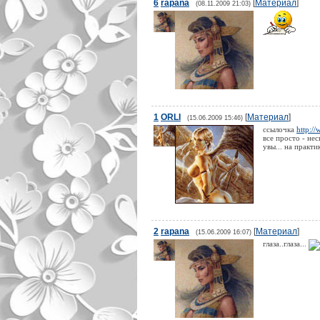
6
rapana
[
Материал
]
(08.11.2009 21:03)
1
ORLI
[
Материал
]
(15.06.2009 15:46)
ссылочка
http:/
все просто - нес
увы... на практи
2
rapana
[
Материал
]
(15.06.2009 16:07)
глаза..глаза...