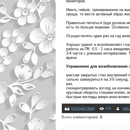
мониторов.
Иметь гибкое, тренированное на вы
проще, то вести активный образ жи
Правильно питаться (еда должна им
есть по больше моркови. Особенно 
Осуществлять один раз на год визи
Хорошо хранят и возобновляют гла
работы за ПК. 0,5 - 2 часа ежедне
3-4 части с ровными интервалами. 
врача.
Упражнения для возобновления 
массаж закрытых глаз внутренней п
сильно зажмуриться на 3-5 секунд, 
раз,
сконцентрировать взгляд на кончике
круговые обороты глазами влево, в
быстрые взгляды вверх-вниз-влево-
ПОЗНАЙ СЕБЯ
679
ORL
Всего комментариев
:
6