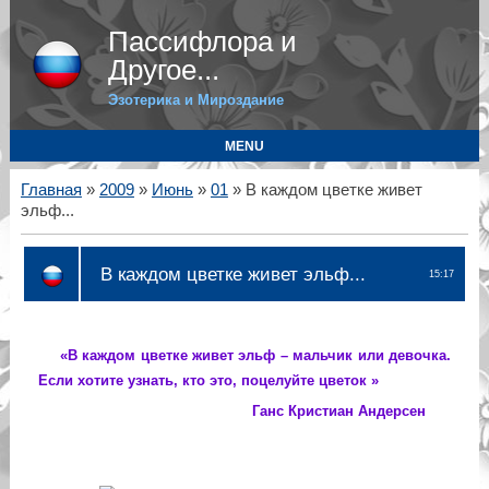
Пассифлора и
Другое...
Эзотерика и Мироздание
MENU
Главная
»
2009
»
Июнь
»
01
» В каждом цветке живет
эльф...
В каждом цветке живет эльф...
15:17
«В каждом цветке живет эльф – мальчик или девочка.
Если хотите узнать, кто это, поцелуйте цветок »
Ганс Кристиан Андерсен