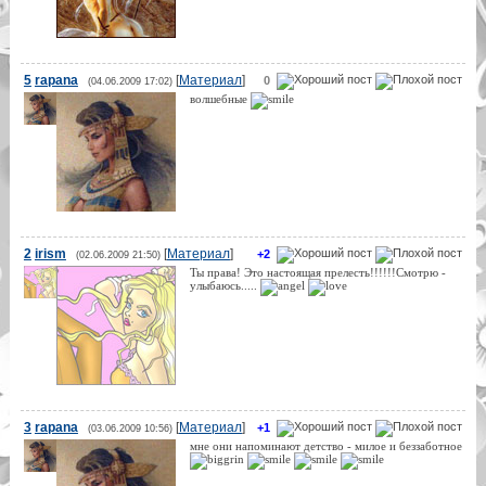
5
rapana
[
Материал
]
0
(04.06.2009 17:02)
волшебные
2
irism
[
Материал
]
+2
(02.06.2009 21:50)
Ты права! Это настоящая прелесть!!!!!!Смотрю -
улыбаюсь.....
3
rapana
[
Материал
]
+1
(03.06.2009 10:56)
мне они напоминают детство - милое и беззаботное