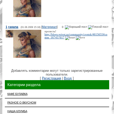
1
rapana
[
Материал
]
0
(01.06.2009 15:18)
прелесть!
http://blogs.privet.ru/community/cvetok/4615655#co
mm_167457617
Добавлять комментарии могут только зарегистрированные
пользователи.
[
Регистрация
|
Вход
]
Категории раздела
КАФЕ БУЛАВКА
РАЗНОЕ О ВКУСНОМ
НАША КЛУМБА