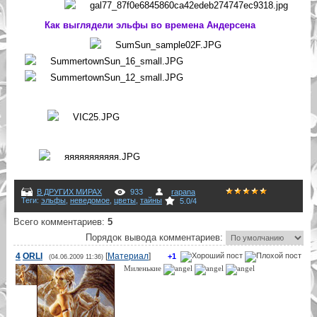
Как выглядели эльфы во времена Андерсена
В ДРУГИХ МИРАХ
933
rapana
Теги
:
эльфы
,
неведомое
,
цветы
,
тайны
5.0
/
4
Всего комментариев
:
5
Порядок вывода комментариев:
4
ORLI
[
Материал
]
+1
(04.06.2009 11:36)
Миленькие