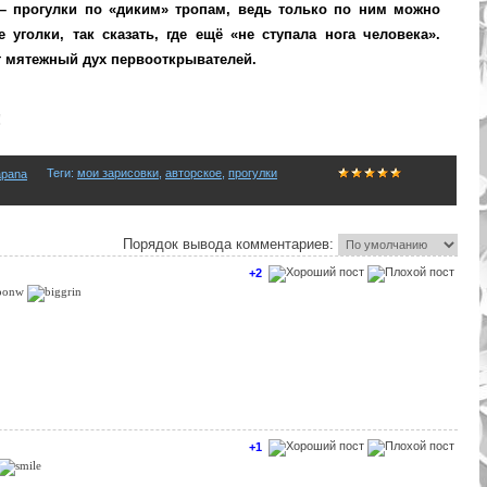
– прогулки по «диким» тропам
, ведь только по ним можно
уголки, так сказать, где ещё «не ступала нога человека».
ет мятежный дух первооткрывателей.
!
Теги
:
мои зарисовки
,
авторское
,
прогулки
apana
Порядок вывода комментариев:
+2
+1