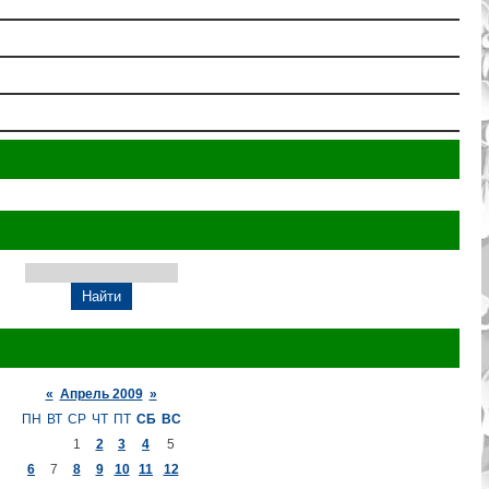
«
Апрель 2009
»
ПН
ВТ
СР
ЧТ
ПТ
СБ
ВС
1
2
3
4
5
6
7
8
9
10
11
12