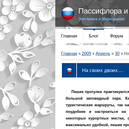
Пассифлора и 
Эзотерика и Мироздание
Главная
Блог
Форум
Главная
»
2009
»
Апрель
»
30
» На
На своих двоих....
Пешие прогулки практикуются,
большой заповедный парк. К
туристические маршруты, так н
поудобнее и настроиться на 
некоторых курортных местах, 
максимально удобной, пешие пр