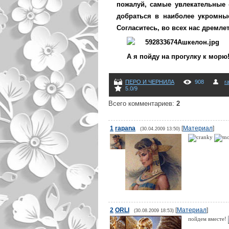
пожалуй, самые увлекательные 
добраться в наиболее укромные 
Согласитесь, во всех нас дремл
А я пойду на прогулку к морю
ПЕРО И ЧЕРНИЛА
908
r
5.0
/
9
Всего комментариев
:
2
1
rapana
[
Материал
]
(30.04.2009 13:50)
2
ORLI
[
Материал
]
(30.08.2009 18:53)
пойдем вместе!