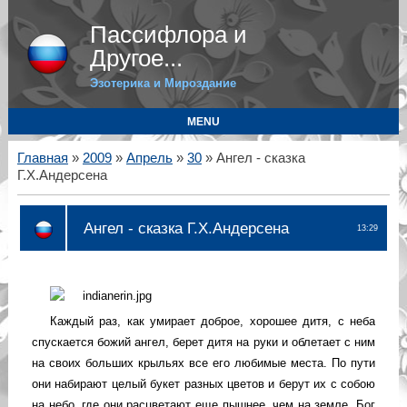
Пассифлора и
Другое...
Эзотерика и Мироздание
MENU
Главная
»
2009
»
Апрель
»
30
» Ангел - сказка
Г.Х.Андерсена
Ангел - сказка Г.Х.Андерсена
13:29
Каждый раз, как умирает доброе, хорошее дитя, с неба
спускается божий ангел, берет дитя на руки и облетает с ним
на своих больших крыльях все его любимые места. По пути
они набирают целый букет разных цветов и берут их с собою
на небо, где они расцветают еще пышнее, чем на земле. Бог