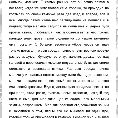
больной мальчик. С самых ранних лет он вечно лежал в
постели; когда же чувствовал себя хорошо, то проходил на
костылях по своей каморке раза два взад и вперед, вот и
все. Иногда летом солнышко заглядывало на полчаса и в
подвал; тогда мальчик садился на солнышке и, держа руки
против света, любовался, как просвечивает в его тонких
пальцах алая кровь; такое сидение на солнышке заменяло
ему прогулку. О богатом весеннем уборе лесов он знал
только потому, что сын соседа приносил ему весною первую
распустившуюся буковую веточку; мальчик держал ее над
головой и переносился мыслью под зеленые буки, где сияло
солнышко и распевали птички. Раз сын соседа принес
мальчику и полевых цветов, между ними был один с корнем;
мальчик посадил его в цветочный горшок и поставил на окно
близ своей кроватки. Видно, легкая рука посадила цветок: он
принялся, стал расти, пускать новые отростки, каждый год
цвел и был для мальчика целым садом, его маленьким
земным сокровищем. Мальчик поливал его, ухаживал за ним
и заботился о том, чтобы его не миновал ни один луч,
который только пробирался в каморку. Ребенок жил и дышал