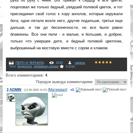
рука об руку с ними. Бог прижал к сердцу и все цветы,
поцеловал же только бедный, увядший полевой цветок, и тот
присоединил свой голос к хору ангелов, которые окружали
бога; одни летали возле него, другие подальше, третьи еще
дальше, и так до бесконечности, но все были равно
блаженны. Все они пели - и малые, и большие, и доброе,
только что умершее дитя, и бедный полевой цветочек,
выброшенный на мостовую вместе с сором и хламом.
ПЕРО И ЧЕРНИЛА
1042
rapana
Теги
:
Андерсен
,
любимые сказки
5.0
/
10
Всего комментариев
:
4
Порядок вывода комментариев:
3
ADMIN
[
Материал
]
+1
(13.09.2009 15:07)