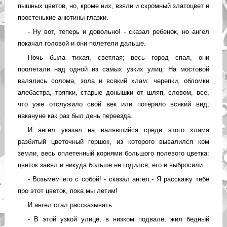
пышных цветов, но, кроме них, взяли и скромный златоцвет и
простенькие анютины глазки.
- Ну вот, теперь и довольно! - сказал ребенок, но ангел
покачал головой и они полетели дальше.
Ночь была тихая, светлая; весь город спал, они
пролетали над одной из самых узких улиц. На мостовой
валялись солома, зола и всякий хлам: черепки, обломки
алебастра, тряпки, старые донышки от шляп, словом, все,
что уже отслужило свой век или потеряло всякий вид;
накануне как раз был день переезда.
И ангел указал на валявшийся среди этого хлама
разбитый цветочный горшок, из которого вывалился ком
земли, весь оплетенный корнями большого полевого цветка:
цветок завял и никуда больше не годился, его и выбросили.
- Возьмем его с собой! - сказал ангел.- Я расскажу тебе
про этот цветок, пока мы летим!
И ангел стал рассказывать.
- В этой узкой улице, в низком подвале, жил бедный