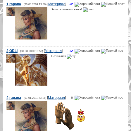
1
rapana
[
Материал
]
+2
(30.04.2009 13:30)
Замечательная сказка!
2
ORLI
[
Материал
]
+2
(30.08.2009 18:52)
Печальная
4
rapana
[
Материал
]
0
(07.01.2011 23:14)