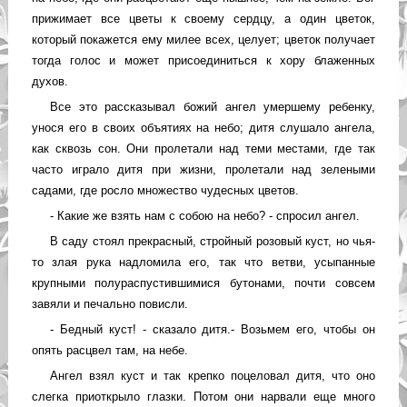
прижимает все цветы к своему сердцу, а один цветок,
который покажется ему милее всех, целует; цветок получает
тогда голос и может присоединиться к хору блаженных
духов.
Все это рассказывал божий ангел умершему ребенку,
унося его в своих объятиях на небо; дитя слушало ангела,
как сквозь сон. Они пролетали над теми местами, где так
часто играло дитя при жизни, пролетали над зелеными
садами, где росло множество чудесных цветов.
- Какие же взять нам с собою на небо? - спросил ангел.
В саду стоял прекрасный, стройный розовый куст, но чья-
то злая рука надломила его, так что ветви, усыпанные
крупными полураспустившимися бутонами, почти совсем
завяли и печально повисли.
- Бедный куст! - сказало дитя.- Возьмем его, чтобы он
опять расцвел там, на небе.
Ангел взял куст и так крепко поцеловал дитя, что оно
слегка приоткрыло глазки. Потом они нарвали еще много