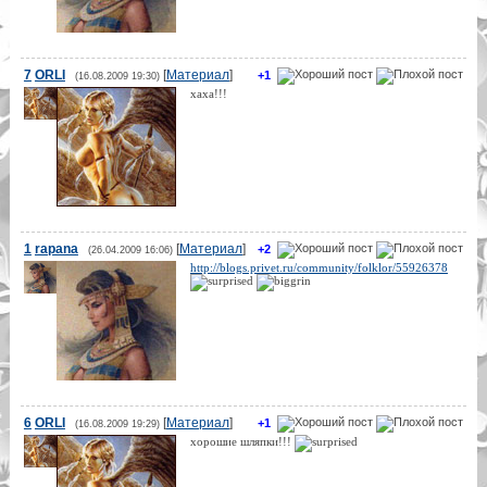
7
ORLI
[
Материал
]
+1
(16.08.2009 19:30)
хаха!!!
1
rapana
[
Материал
]
+2
(26.04.2009 16:06)
http://blogs.privet.ru/community/folklor/55926378
6
ORLI
[
Материал
]
+1
(16.08.2009 19:29)
хорошие шляпки!!!