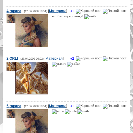
4
rapana
[
Материал
]
+1
(12.06.2009 18:51)
вот бы такую шляпку!
2
ORLI
[
Материал
]
+2
(27.04.2009 09:02)
5
rapana
[
Материал
]
+1
(12.06.2009 18:51)