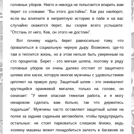
головных уборов. Никто и никогда не попытается впарить вам
берет со словами: "Вы этого достойны". Как раз наоборот,
если вы влипните в неприятную историю в пабе и на вас
случайно окажется берет, вы скорее всего услышите:
"Отстань от него, Кев, он этого не достоин".
Вот почему надеть берет равносильно тому, что
провалиться в социальную черную дыру. Возможно, где-то
там и теплится жизнь, но в этом нельзя быть уверенным на
сто процентов. Берет - это мягкая шляпа, поэтому в ряду
головных уборов он очень далеко отстоит от защитного
шлема или каски, которую многие мужчины с удовольствием
цепляют на правую руку. Защитный шлем - это эквивалент
крутящейся оранжевой мигалки, только на голове; он
означает: "У меня опасная тяжелая работа, и я могу
ненароком сделать вам больно, так что держитесь
подальше". Мужчины часто оставляют защитный шлем на
полке за задним сиденьем автомобиля, чтобы предупредить
остальных: не стоит парковаться слишком близко, ведь
хозяину машины может понадобиться залезть в багажник за