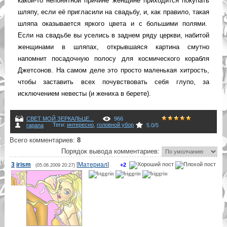
какой-то непонятной причине женщине приходится покупать
шляпу, если её пригласили на свадьбу, и, как правило, такая
шляпа оказывается яркого цвета и с большими полями.
Если на свадьбе вы уселись в заднем ряду церкви, набитой
женщинами в шляпах, открывшаяся картина смутно
напомнит посадочную полосу для космического корабля
Джетсонов. На самом деле это просто маленькая хитрость,
чтобы заставить всех почувствовать себя глупо, за
исключением невесты (и жениха в берете).
СВЕТ МОЙ ЗЕРКАЛЬЦЕ...
966
Теги
:
интересно
,
головной убор
rapana
5.0
/
5
Всего комментариев
:
8
Порядок вывода комментариев:
3
irism
[
Материал
]
+2
(05.06.2009 20:27)