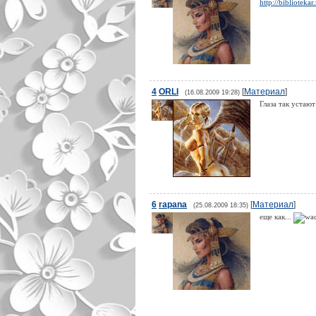
http://biblioteka
4
ORLI
[
Материал
]
(16.08.2009 19:28)
Глаза так устают
6
rapana
[
Материал
]
(25.08.2009 18:35)
еще как...