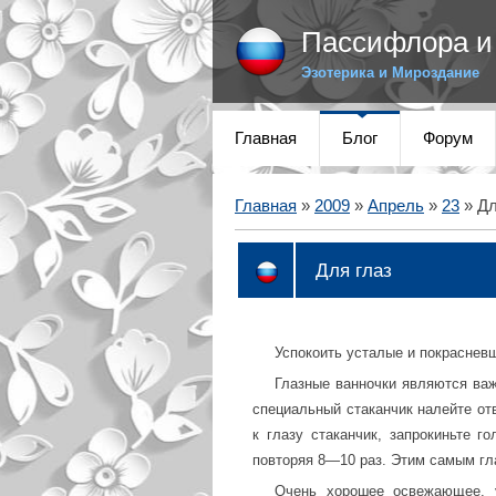
Пассифлора и 
Эзотерика и Мироздание
Главная
Блог
Форум
Главная
»
2009
»
Апрель
»
23
» Дл
Для глаз
Успокоить усталые и покрасневш
Глазные ванночки являются важ
специальный стаканчик налейте от
к глазу стаканчик, запрокиньте г
повторяя 8—10 раз. Этим самым гла
Очень хорошее освежающее, у