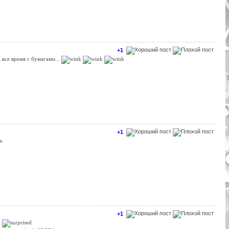
+1
..все время с бумагами...
+1
+1