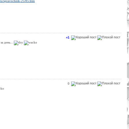
r.ru/spravochnik-25/85.htm
+1
 за день...
0