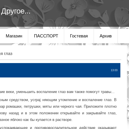
Другое...
Магазин
ПАССПОРТ
Гостевая
Архив
я глаз
13:03
ие веки, уменьшить воспаление глаз вам также помогут травы...
ным средством, ycrpaj няющим утомление и воспаление глаз. В
вар ромашки, петрушки, мяты или черного чая. Приложите плотно
олову назад и в этом положении открывайте и закрывайте глаз,
зное яблоко как бы купается в растворе.
спокаивающее и противовоспалительное действие оказывают