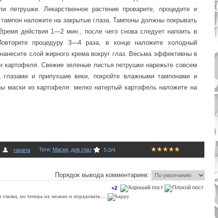
ли петрушки. Лекарственное растение проварите, процедите и
 тампон наложите на закрытые глаза. Тампоны должны покрывать
 Время действия 1—2 мин., после чего снова следует напоить в
Повторите процедуру 3—4 раза, в конце наложите холодный
 нанесите слой жирного крема вокруг глаз. Весьма эффективны в
и картофеля. Свежие зеленые листья петрушки нарежьте совсем
д глазами и припухшие веки, покройте влажными тампонами
и
ны маски из картофеля: мелко натертый картофель наложите на
Теги
:
Маски
,
для глаз
rapana
5.0
/
4
Порядок вывода комментариев:
+2
 глазки, но теперь их можно и порадовать....