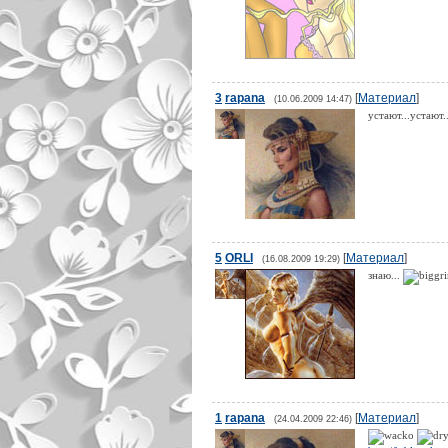
3
rapana
[
Материал
]
(10.06.2009 14:47)
устают...устают.
5
ORLI
[
Материал
]
(16.08.2009 19:29)
знаю...
1
rapana
[
Материал
]
(24.04.2009 22:46)