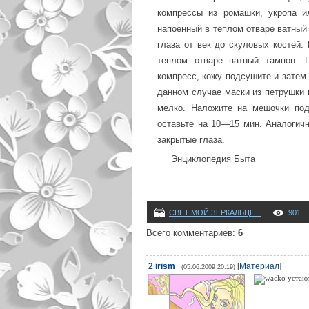
компрессы из ромашки, укропа и
напоенный в теплом отваре ватный
глаза от век до скуловых костей.
теплом отваре ватный тампон. 
компресс, кожу подсушите и затем
данном случае маски из петрушки 
мелко. Наложите на мешочки по
оставьте на 10—15 мин. Аналогич
закрытые глаза.
Энциклопедия Быта
СВЕТ МОЙ ЗЕРКАЛЬЦЕ...
901
Всего комментариев
:
6
2
irism
[
Материал
]
(05.06.2009 20:19)
устают