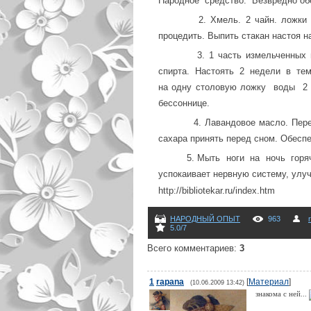
Народное средство. Безвредно об
2. Хмель. 2 чайн. ложки ши
процедить. Выпить стакан настоя н
3. 1 часть измельченных ш
спирта. Настоять 2 недели в темн
на одну столовую ложку воды 2 р
бессоннице.
4. Лавандовое масло. Перед
сахара принять перед сном. Обесп
5. Мыть ноги на ночь горяче
успокаивает нервную систему, улуч
http://bibliotekar.ru/index.htm
НАРОДНЫЙ ОПЫТ
963
5.0
/
7
Всего комментариев
:
3
1
rapana
[
Материал
]
(10.06.2009 13:42)
знакома с ней...