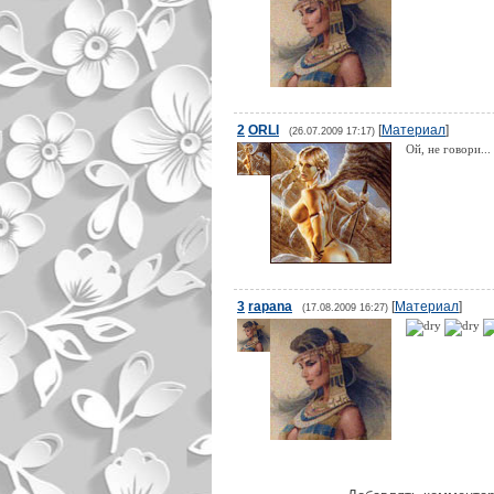
2
ORLI
[
Материал
]
(26.07.2009 17:17)
Ой, не говори...
3
rapana
[
Материал
]
(17.08.2009 16:27)