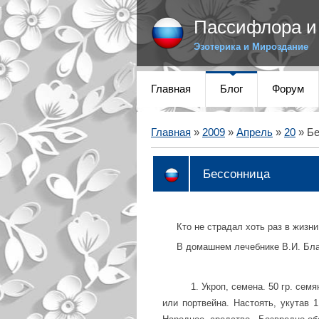
Пассифлора и 
Эзотерика и Мироздание
Главная
Блог
Форум
Главная
»
2009
»
Апрель
»
20
» Бе
Бессонница
Кто не страдал хоть раз в жизни
В домашнем лечебнике В.И. Бла
1. Укроп, семена. 50 гр. семян 
или портвейна. Настоять, укутав 