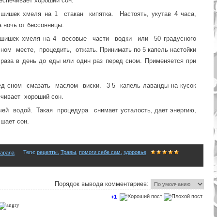
еспечивает хороший сон.
шек хмеля на 1 стакан кипятка. Настоять, укутав 4 часа,
а ночь от бессонницы.
ишек хмеля на 4 весовые части водки или 50 градусного
ом месте, процедить, отжать. Принимать по 5 капель настойки
аза в день до еды или один раз перед сном. Применяется при
 сном смазать маслом виски. 3-5 капель лаванды на кусок
ечивает хороший сон.
й водой. Такая процедура снимает усталость, дает энергию,
шает сон.
Теги
:
рецепты
,
Травы
,
помоги себе сам
,
здоровье
rapana
Порядок вывода комментариев:
+1