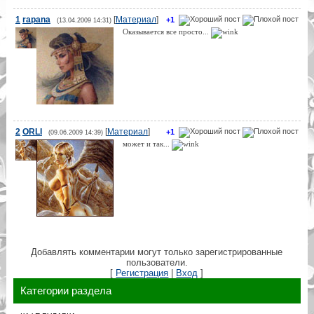
1
rapana
[
Материал
]
+1
(13.04.2009 14:31)
Оказывается все просто...
2
ORLI
[
Материал
]
+1
(09.06.2009 14:39)
может и так...
Добавлять комментарии могут только зарегистрированные
пользователи.
[
Регистрация
|
Вход
]
Категории раздела