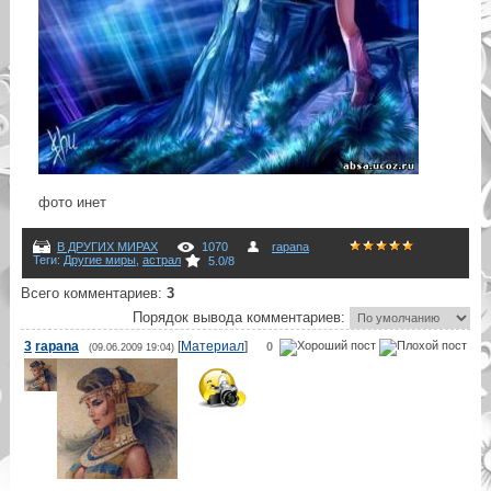
фото инет
В ДРУГИХ МИРАХ
1070
rapana
Теги
:
Другие миры
,
астрал
5.0
/
8
Всего комментариев
:
3
Порядок вывода комментариев:
3
rapana
[
Материал
]
0
(09.06.2009 19:04)