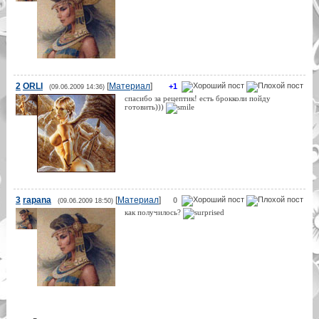
2
ORLI
[
Материал
]
+1
(09.06.2009 14:36)
спасибо за рецептик! есть брокколи пойду
готовить)))
3
rapana
[
Материал
]
0
(09.06.2009 18:50)
как получилось?