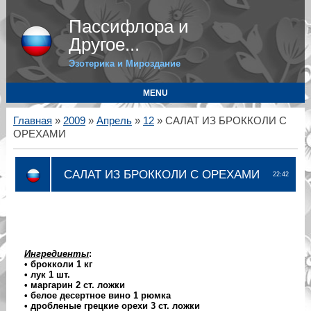
Пассифлора и
Другое...
Эзотерика и Мироздание
MENU
Главная
»
2009
»
Апрель
»
12
» САЛАТ ИЗ БРОККОЛИ С
ОРЕХАМИ
САЛАТ ИЗ БРОККОЛИ С ОРЕХАМИ
22:42
Ингредиенты
:
• брокколи 1 кг
• лук 1 шт.
• маргарин 2 ст. ложки
• белое десертное вино 1 рюмка
• дробленые грецкие орехи 3 ст. ложки