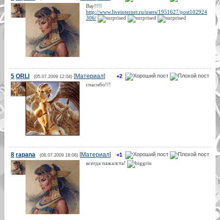
Вау!!!!
http://www.liveinternet.ru/users/1951627/post102924
306/
5
ORLI
[
Материал
]
+2
(05.07.2009 12:04)
спасибо!!!
8
rapana
[
Материал
]
+1
(06.07.2009 18:06)
всегда пажалста!