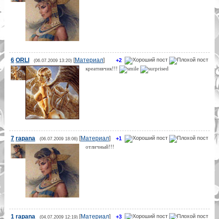
6
ORLI
[
Материал
]
+2
(06.07.2009 13:20)
креативчик!!!
7
rapana
[
Материал
]
+1
(06.07.2009 18:06)
отличный!!!
1
rapana
[
Материал
]
+3
(04.07.2009 12:19)