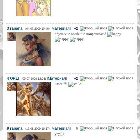
3
rapana
[
Материал
]
+2
(04.07.2009 15:46)
обувь мне особенно понравилась!
4
ORLI
[
Материал
]
+2
(05.07.2009 12:03)
класс!!!!
9
rapana
[
Материал
]
0
(17.08.2009 16:17)
угу)))