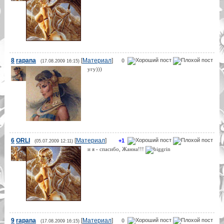
8
rapana
[
Материал
]
0
(17.08.2009 16:15)
угу)))
6
ORLI
[
Материал
]
+1
(05.07.2009 12:11)
и я - спасибо, Жанна!!!
9
rapana
[
Материал
]
0
(17.08.2009 16:15)