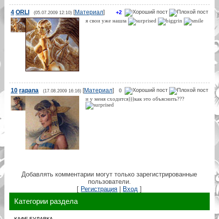
4
ORLI
[
Материал
]
+2
(05.07.2009 12:10)
я свои уже нашла
10
rapana
[
Материал
]
0
(17.08.2009 16:16)
и у меня сходится)))как это объяснить???
Добавлять комментарии могут только зарегистрированные
пользователи.
[
Регистрация
|
Вход
]
Категории раздела
КАФЕ БУЛАВКА