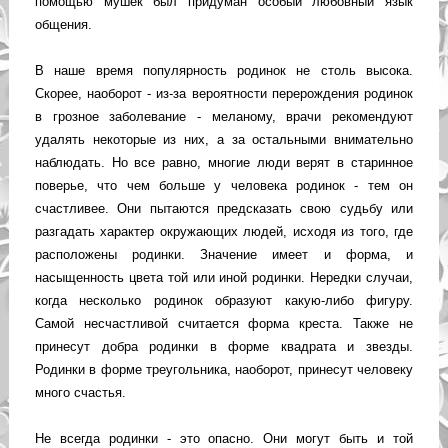
помощью мушек был придуман особый любовный язык
общения.
В наше время популярность родинок не столь высока.
Скорее, наоборот - из-за вероятности перерождения родинок
в грозное заболевание - меланому, врачи рекомендуют
удалять некоторые из них, а за остальными внимательно
наблюдать. Но все равно, многие люди верят в старинное
поверье, что чем больше у человека родинок - тем он
счастливее. Они пытаются предсказать свою судьбу или
разгадать характер окружающих людей, исходя из того, где
расположены родинки. Значение имеет и форма, и
насыщенность цвета той или иной родинки. Нередки случаи,
когда несколько родинок образуют какую-либо фигуру.
Самой несчастливой считается форма креста. Также не
принесут добра родинки в форме квадрата и звезды.
Родинки в форме треугольника, наоборот, принесут человеку
много счастья.
Не всегда родинки - это опасно. Они могут быть и той