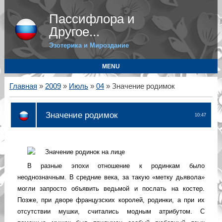
Пассифлора и
Другое...
Эзотерика и Мироздание
MENU
Главная
»
2009
»
Июль
»
04
» Значение родимок
Значение родимок
10:47
В разные эпохи отношение к родинкам было
неоднозначным. В средние века, за такую «метку дьявола»
могли запросто объявить ведьмой и послать на костер.
Позже, при дворе французских королей, родинки, а при их
отсутствии мушки, считались модным атрибутом. С