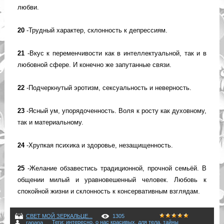
любви.
20
-Трудный характер, склонность к депрессиям.
21
-Вкус к переменчивости как в интеллектуальной, так и в
любовной сфере. И конечно же запутанные связи.
22
-Подчеркнутый эротизм, сексуальность и неверность.
23
-Ясный ум, упорядоченность. Воля к росту как духовному,
так и материальному.
24
-Хрупкая психика и здоровье, незащищенность.
25
-Желание обзавестись традиционной, прочной семьёй. В
общении милый и уравновешенный человек. Любовь к
спокойной жизни и склонность к консервативным взглядам.
СВЕТ МОЙ ЗЕРКАЛЬЦЕ...
1305
Теги
:
интересно
,
о нас красивых
,
для тела
,
тайны
rapana