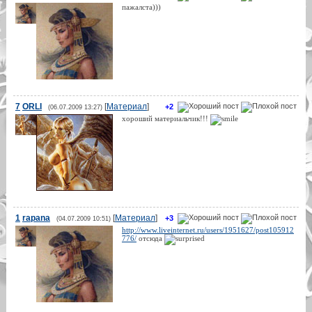
пажалста)))
7
ORLI
[
Материал
]
+2
(06.07.2009 13:27)
хороший материальчик!!!
1
rapana
[
Материал
]
+3
(04.07.2009 10:51)
http://www.liveinternet.ru/users/1951627/post105912
776/
отсюда