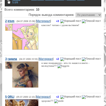
5.0
/
9
Всего комментариев
:
10
Порядок вывода комментариев:
2
irism
[
Материал
]
+3
(04.07.2009 15:39)
классно! читаю с удовольствием!
3
rapana
[
Материал
]
+2
(04.07.2009 15:53)
и мне понравился - кто-то нашел в инете -
молодчина!!!
5
ORLI
[
Материал
]
+2
(05.07.2009 12:10)
здорово!!!