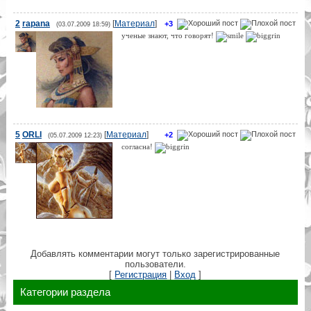
2
rapana
[
Материал
]
+3
(03.07.2009 18:59)
ученые знают, что говорят!
5
ORLI
[
Материал
]
+2
(05.07.2009 12:23)
согласна!
Добавлять комментарии могут только зарегистрированные
пользователи.
[
Регистрация
|
Вход
]
Категории раздела