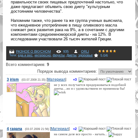
правильности своих пищевых предпочтений настолько, что
даже предлагают объявить свою диету "культурным
достоянием человечества".
Напомним также, что ранее та же группа ученых выяснила,
что ежедневное употребление в пищу оливкового масла
снижает риск развития рака на 9%, а в сочетании с другими
компонентами средиземноморской диеты - на 12%. В
исследовании участвовали 26 тысяч жителей Греции.
РАЗНОЕ О ВКУСНОМ
935
ORLI
Теги
:
еда и вес
,
интересно
,
фрукты
,
Диеты
,
здоровье
5.0
/
6
Всего комментариев
:
9
Порядок вывода комментариев:
3
irism
[
Материал
]
+3
(03.07.2009 21:35)
не у всех получается придерживаться подобной
диеты....но я с удовольствием ее применила бы!
4
rapana
[
Материал
]
+2
(03.07.2009 21:56)
на самом деле все просто - начать...