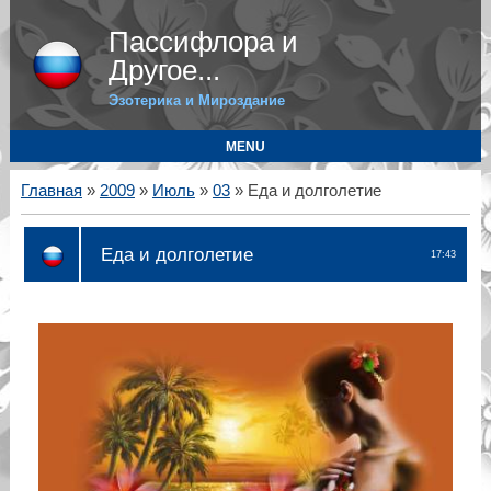
Пассифлора и
Другое...
Эзотерика и Мироздание
MENU
Главная
»
2009
»
Июль
»
03
» Еда и долголетие
Еда и долголетие
17:43