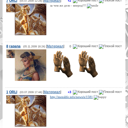
7
ORLI
[
Материал
]
+2
(05.07.2009 12:24)
за чем же дело - вперед!!!
8
rapana
[
Материал
]
0
(05.11.2009 18:24)
1
ORLI
[
Материал
]
+3
(03.07.2009 17:44)
http://menslife.info/news/n/1581