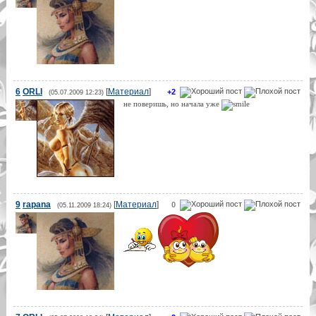
6
ORLI
[
Материал
]
+2
(05.07.2009 12:23)
не поверишь, но начала уже
9
rapana
[
Материал
]
0
(05.11.2009 18:24)