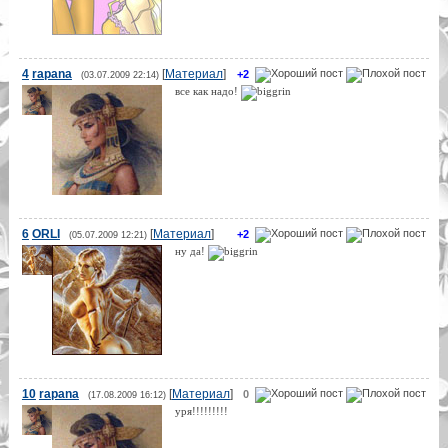
4
rapana
[
Материал
]
+2
(03.07.2009 22:14)
все как надо!
6
ORLI
[
Материал
]
+2
(05.07.2009 12:21)
ну да!
10
rapana
[
Материал
]
0
(17.08.2009 16:12)
уря!!!!!!!!!