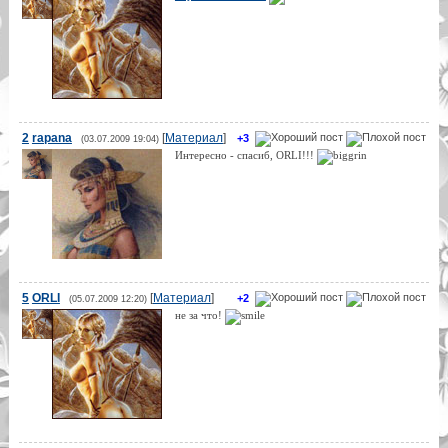
2
rapana
[
Материал
]
+3
(03.07.2009 19:04)
Интересно - спасиб, ORLI!!!
5
ORLI
[
Материал
]
+2
(05.07.2009 12:20)
не за что!