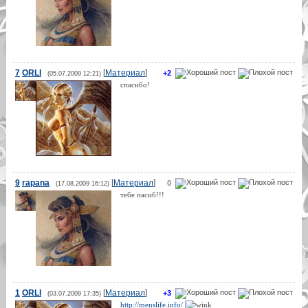
7
ORLI
[
Материал
]
+2
(05.07.2009 12:21)
спасибо!
9
rapana
[
Материал
]
0
(17.08.2009 16:12)
тебе пасиб!!!
1
ORLI
[
Материал
]
+3
(03.07.2009 17:35)
http://menslife.info/