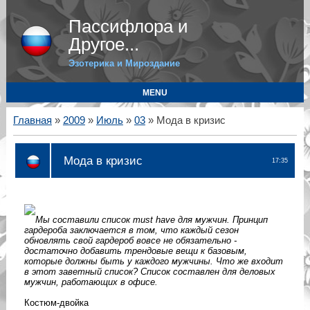
Пассифлора и
Другое...
Эзотерика и Мироздание
MENU
Главная
»
2009
»
Июль
»
03
» Мода в кризис
Мода в кризис
17:35
Мы составили список must have для мужчин. Принцип
гардероба заключается в том, что каждый сезон
обновлять свой гардероб вовсе не обязательно -
достаточно добавить трендовые вещи к базовым,
которые должны быть у каждого мужчины. Что же входит
в этот заветный список? Cписок составлен для деловых
мужчин, работающих в офисе.
Костюм-двойка