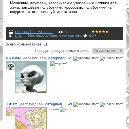
Мокасины, лоуферы, классические утепленные ботинки для
зимы, замшевые полуботинки, кроссовки, полуботинки на
шнурках - этого, пожалуй, достаточно.
СВЕТ МОЙ ЗЕРКАЛЬЦЕ...
821
Теги
:
красота
,
жизнь
,
о нас красивых
ORLI
5.0
/
7
Всего комментариев
:
11
Порядок вывода комментариев:
8
ADMIN
[
Материал
]
+1
(08.08.2009 19:25)
3
irism
[
Материал
]
+3
(03.07.2009 21:38)
клево!