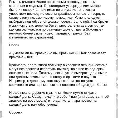
Ремень считают более практичным аксессуаром, чем
стильным и модным. С последним утверждением можно
было и поспорить, принимая во внимание то, с каким
упорством последние сезоны дизайнеры пытаются вернуть
славу этому незаменимому помощнику. Ремень следует
выбирать под обувь, он должен сочетаться с ней. Под брюки
и джинсы у вас должны быть приготовлены два ремня, так
как они отличаются по размерам друг от друга (брючные -
немного более узкие, имеют изящную пряжку, без
металлических украшений).
Носки
А умеете ли вы правильно выбирать носки? Как показывает
практика – нет.
Красивого, элегантного мужчину в хорошем черном костюме
могут без проблем испортить выглядывающие из-под брюк
обнаженные ноги. Поэтому носки нужно выбирать длинные и
они должны сочетаться по цвету с брюками и обувью.
Например, к деловому костюму есть смысл покупать
коричневые или черные носки, к спортивной одежде - белые.
И еще нюанс, дорогие мужчины! Носки нужно стирать
каждый день. Сразу прикупите себе 7 пар (или сразу 28, чтоб
хватило на весь месяц) и тогда чистая пара носков на
каждый день вам обеспечена!
Сорочки