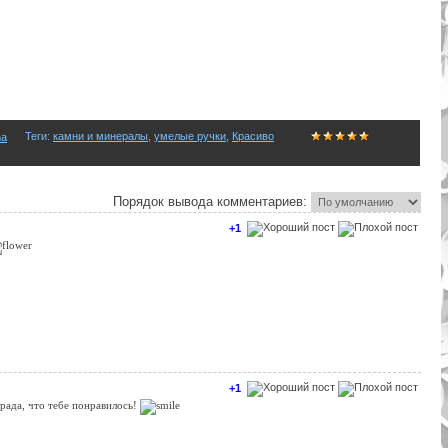
Теги
:
камни и минералы
,
умелые ручки
,
Красиво
na
Порядок вывода комментариев:
+1
+1
 рада, что тебе понравилось!