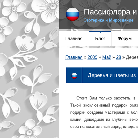
Пассифлора и 
Эзотерика и Мироздание
Главная
Блог
Форум
Главная
»
2009
»
Май
»
28
» Дерев
Деревья и цветы из
Стоит Вам только захотеть, в
Такой эксклюзивный подарок обяз
подарки созданы мастерами с бол
камня, дошедшие из глубины век
свой положительный заряд владел