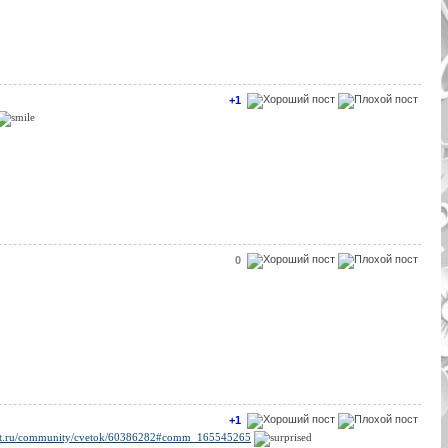
+1
0
+1
ivet.ru/community/cvetok/60386282#comm_165545265