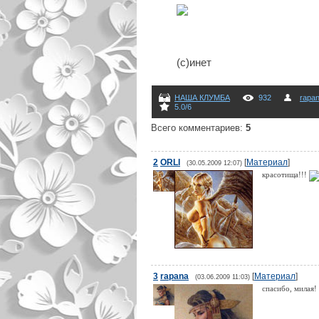
(с)инет
НАША КЛУМБА
932
rapa
5.0
/
6
Всего комментариев
:
5
2
ORLI
[
Материал
]
(30.05.2009 12:07)
красотища!!!
3
rapana
[
Материал
]
(03.06.2009 11:03)
спасибо, милая!