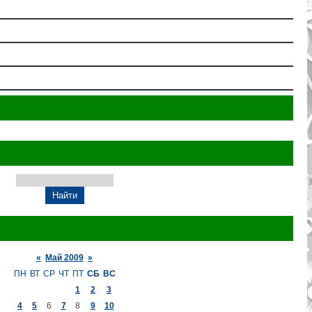
«
Май 2009
»
ПН
ВТ
СР
ЧТ
ПТ
СБ
ВС
1
2
3
4
5
6
7
8
9
10