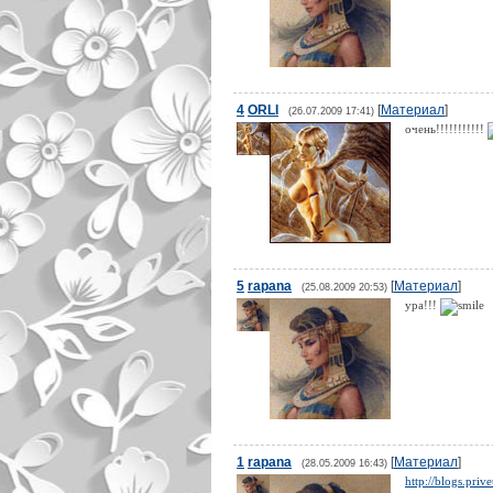
4
ORLI
[
Материал
]
(26.07.2009 17:41)
очень!!!!!!!!!!!
5
rapana
[
Материал
]
(25.08.2009 20:53)
ура!!!
1
rapana
[
Материал
]
(28.05.2009 16:43)
http://blogs.pr