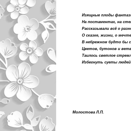
Изящные плоды фантаз
На постаментах, на сте
Рассказывали всё о разно
О сказке, жизни, о мечте
В небрежном будто бы сп
Цветов, бутонов и ветв
Таилось светлое стремл
Избегнуть суеты людей
Молостова Л.П.