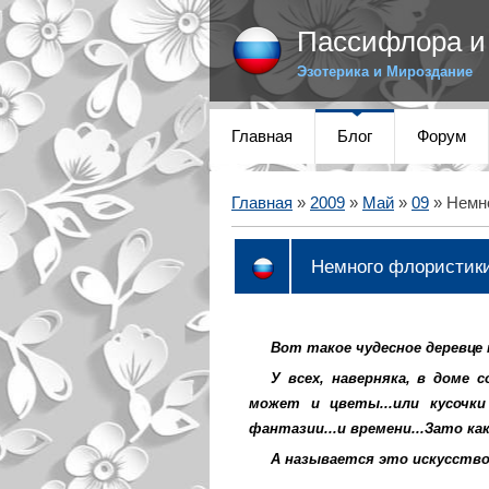
Пассифлора и 
Эзотерика и Мироздание
Главная
Блог
Форум
Главная
»
2009
»
Май
»
09
» Немно
Немного флористики.
Вот такое чудесное деревце 
У всех, наверняка, в доме 
может и цветы...или кусочки
фантазии...и времени...Зато ка
А называется это искусство