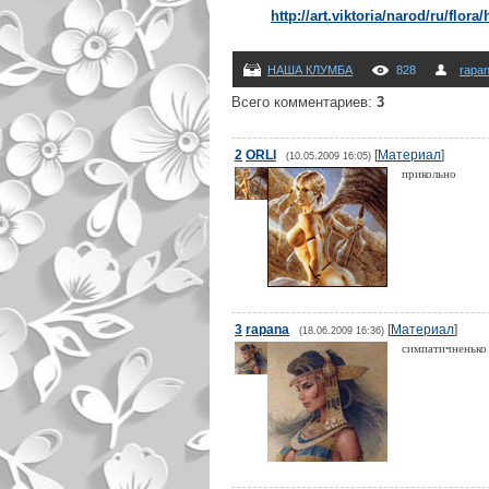
http://art.viktoria/narod/ru/flora
НАША КЛУМБА
828
rapa
Всего комментариев
:
3
2
ORLI
[
Материал
]
(10.05.2009 16:05)
прикольно
3
rapana
[
Материал
]
(18.06.2009 16:36)
симпатичненьк