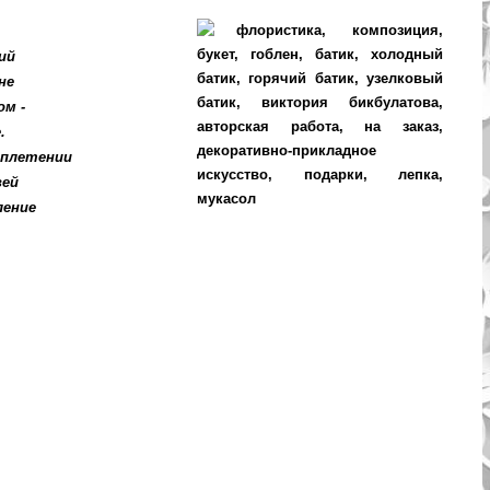
ий
не
м -
.
летении
ей
ение