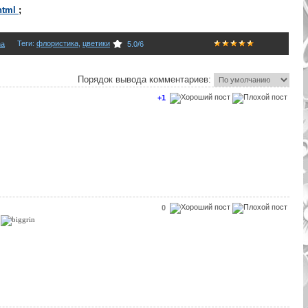
/html
;
Теги
:
флористика
,
цветики
na
5.0
/
6
Порядок вывода комментариев:
+1
0
о