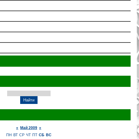
«
Май 2009
»
ПН
ВТ
СР
ЧТ
ПТ
СБ
ВС