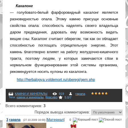
Кахалонг
— голубовато-белый фарфоровидный кахалонг является
разновидностью опала. Этому камню присущи основные
свойства опала: способность наделять своего владельца
даром предвидения, даровать ему возможность видеть
вещие сны. Кахалонг считают оберегом, так как он обладает
способностью поглощать отрицательную энергию. Этот
камень благотворно влияет на работу желудочно-кишечного
тракта, поэтому людям, у которых замечаются сбои в
нормальном функционировании этой системы организма,
рекомендуется носить кулоны из кахалонга.
http://herbalogya.voldemort.ru/oberegi/gem.php
КАМНИ И МИНЕРАЛЫ
919
rapana
Теги
:
камни и минералы
,
Красиво
5.0
/
7
Всего комментариев
:
3
Порядок вывода комментариев:
3
rapana
[
Материал
]
0
(27.10.2009 16:00)