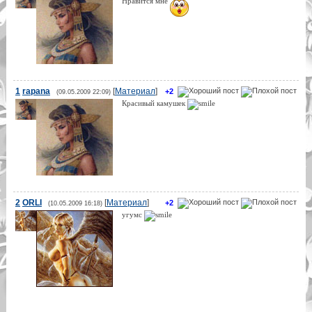
Нравится мне
1
rapana
[
Материал
]
+2
(09.05.2009 22:09)
Красивый камушек
2
ORLI
[
Материал
]
+2
(10.05.2009 16:18)
угумс