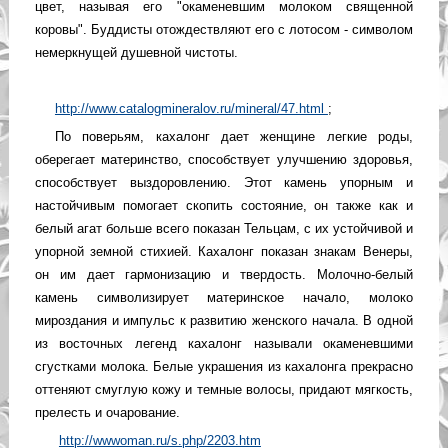
цвет, называя его "окаменевшим молоком священной
коровы". Буддисты отождествляют его с лотосом - символом
немеркнущей душевной чистоты.
http://www.catalogmineralov.ru/mineral/47.html
;
По поверьям, кахалонг дает женщине легкие роды,
оберегает материнство, способствует улучшению здоровья,
способствует выздоровлению. Этот камень упорным и
настойчивым помогает скопить состояние, он также как и
белый агат больше всего показан Тельцам, с их устойчивой и
упорной земной стихией. Кахалонг показан знакам Венеры,
он им дает гармонизацию и твердость. Молочно-белый
камень символизирует материнское начало, молоко
мироздания и импульс к развитию женского начала. В одной
из восточных легенд кахалонг называли окаменевшими
сгустками молока. Белые украшения из кахалонга прекрасно
оттеняют смуглую кожу и темные волосы, придают мягкость,
прелесть и очарование.
http://wwwoman.ru/s.php/2203.htm