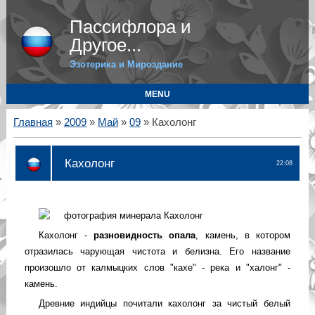
Пассифлора и
Другое...
Эзотерика и Мироздание
MENU
Главная
»
2009
»
Май
»
09
» Кахолонг
Кахолонг
22:08
Кахолонг -
разновидность опала
, камень, в котором
отразилась чарующая чистота и белизна. Его название
произошло от калмыцких слов "кахе" - река и "халонг" -
камень.
Древние индийцы почитали кахолонг за чистый белый