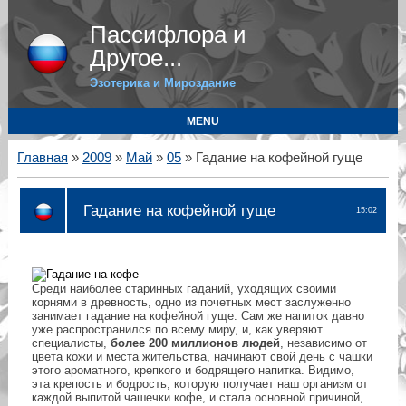
Пассифлора и
Другое...
Эзотерика и Мироздание
MENU
Главная
»
2009
»
Май
»
05
» Гадание на кофейной гуще
Гадание на кофейной гуще
15:02
Среди наиболее старинных гаданий, уходящих своими
корнями в древность, одно из почетных мест заслуженно
занимает гадание на кофейной гуще. Сам же напиток давно
уже распространился по всему миру, и, как уверяют
специалисты,
более 200 миллионов людей
, независимо от
цвета кожи и места жительства, начинают свой день с чашки
этого ароматного, крепкого и бодрящего напитка. Видимо,
эта крепость и бодрость, которую получает наш организм от
каждой выпитой чашечки кофе, и стала основной причиной,