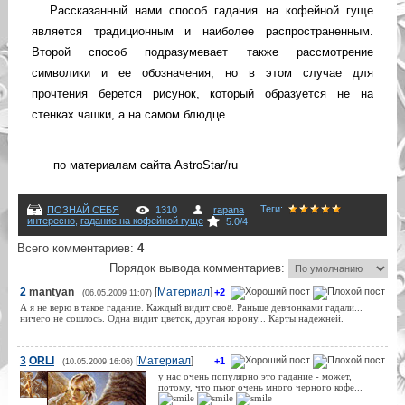
Рассказанный нами способ гадания на кофейной гуще
является традиционным и наиболее распространенным.
Второй способ подразумевает также рассмотрение
символики и ее обозначения, но в этом случае для
прочтения берется рисунок, который образуется не на
стенках чашки, а на самом блюдце.
по материалам сайта AstroStar/ru
Теги
:
ПОЗНАЙ СЕБЯ
1310
rapana
интересно
,
гадание на кофейной гуще
5.0
/
4
Всего комментариев
:
4
Порядок вывода комментариев:
2
mantyan
[
Материал
]
+2
(06.05.2009 11:07)
А я не верю в такое гадание. Каждый видит своё. Раньше девчонками гадали...
ничего не сошлось. Одна видит цветок, другая корону... Карты надёжней.
3
ORLI
[
Материал
]
+1
(10.05.2009 16:06)
у нас очень популярно это гадание - может,
потому, что пьют очень много черного кофе...