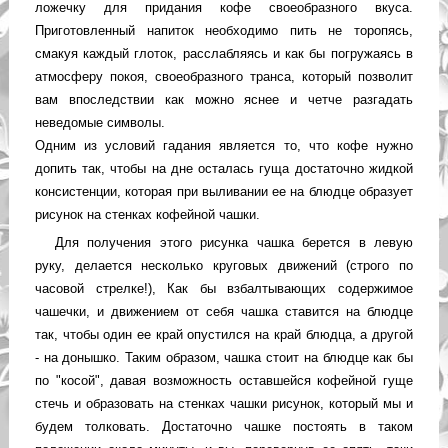
ложечку для придания кофе своеобразного вкуса.
Приготовленный напиток необходимо пить не торопясь,
смакуя каждый глоток, расслабляясь и как бы погружаясь в
атмосферу покоя, своеобразного транса, который позволит
вам впоследствии как можно яснее и четче разгадать
неведомые символы.
Одним из условий гадания является то, что кофе нужно
допить так, чтобы на дне осталась гуща достаточно жидкой
консистенции, которая при выливании ее на блюдце образует
рисунок на стенках кофейной чашки.
Для получения этого рисунка чашка берется в левую
руку, делается несколько круговых движений (строго по
часовой стрелке!), Как бы взбалтывающих содержимое
чашечки, и движением от себя чашка ставится на блюдце
так, чтобы один ее край опустился на край блюдца, а другой
- на донышко. Таким образом, чашка стоит на блюдце как бы
по "косой", давая возможность оставшейся кофейной гуще
стечь и образовать на стенках чашки рисунок, который мы и
будем толковать. Достаточно чашке постоять в таком