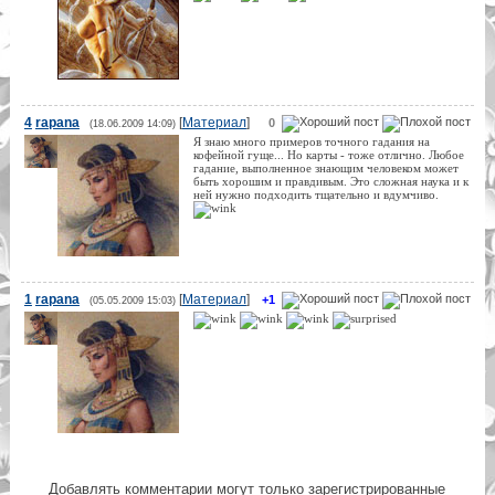
4
rapana
[
Материал
]
0
(18.06.2009 14:09)
Я знаю много примеров точного гадания на
кофейной гуще... Но карты - тоже отлично. Любое
гадание, выполненное знающим человеком может
быть хорошим и правдивым. Это сложная наука и к
ней нужно подходить тщательно и вдумчиво.
1
rapana
[
Материал
]
+1
(05.05.2009 15:03)
Добавлять комментарии могут только зарегистрированные