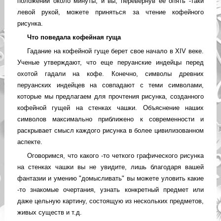
положении около минуты, и вы, перевернув ее опять -таки
левой рукой, можете приняться за чтение кофейного
рисунка.
Что поведала кофейная гуща
Гадание на кофейной гуще берет свое начало в XIV веке.
Ученые утверждают, что еще перуанские индейцы перед
охотой гадали на кофе. Конечно, символы древних
перуанских индейцев на совпадают с теми символами,
которые мы предлагаем для прочтения рисунка, созданного
кофейной гущей на стенках чашки. Объяснение наших
символов максимально приближено к современности и
раскрывает смысл каждого рисунка в более цивилизованном
аспекте.
Оговоримся, что какого -то четкого графического рисунка
на стенках чашки вы не увидите, лишь благодаря вашей
фантазии и умению "домысливать" вы можете уловить какие
-то знакомые очертания, узнать конкретный предмет или
даже цельную картину, состоящую из нескольких предметов,
живых существ и т.д.