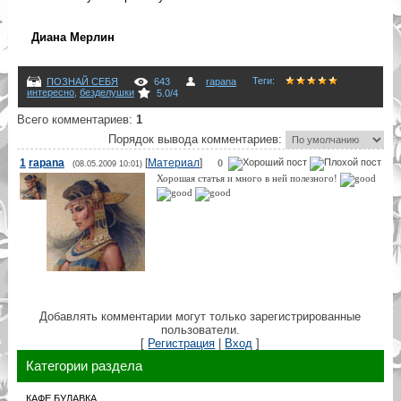
Диана Мерлин
Теги
:
ПОЗНАЙ СЕБЯ
643
rapana
интересно
,
безделушки
5.0
/
4
Всего комментариев
:
1
Порядок вывода комментариев:
1
rapana
[
Материал
]
0
(08.05.2009 10:01)
Хорошая статья и много в ней полезного!
Добавлять комментарии могут только зарегистрированные
пользователи.
[
Регистрация
|
Вход
]
Категории раздела
КАФЕ БУЛАВКА