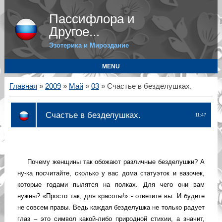
Пассифлора и
Другое...
Эзотерика и Мироздание
MENU
Главная
»
2009
»
Май
»
03
» Cчастье в безделушках.
Cчастье в безделушках.
11:47
Почему женщины так обожают различные безделушки? А
ну-ка посчитайте, сколько у вас дома статуэток и вазочек,
которые годами пылятся на полках. Для чего они вам
нужны? «Просто так, для красоты!» - ответите вы. И будете
не совсем правы. Ведь каждая безделушка не только радует
глаз – это символ какой-либо природной стихии, а значит,