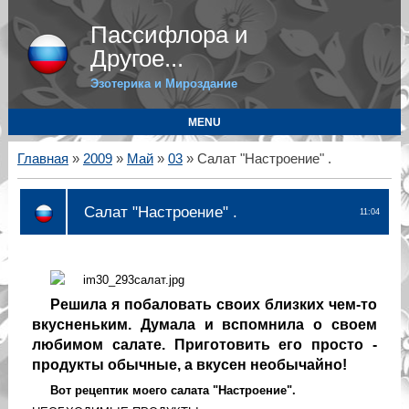
Пассифлора и
Другое...
Эзотерика и Мироздание
MENU
Главная
»
2009
»
Май
»
03
» Cалат "Настроение" .
Cалат "Настроение" .
11:04
Решила я побаловать своих близких чем-то
вкусненьким. Думала и вспомнила о своем
любимом салате. Приготовить его просто -
продукты обычные, а вкусен необычайно!
Вот рецептик моего салата "Настроение".