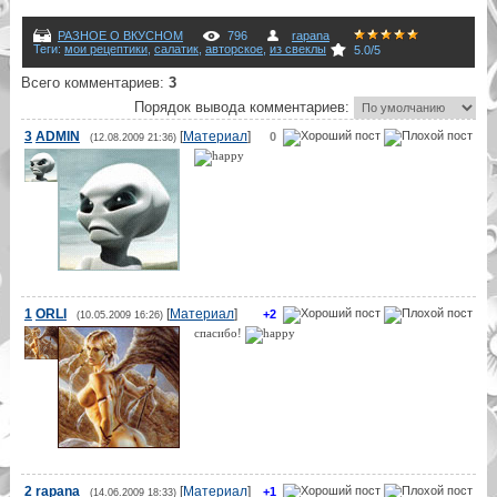
РАЗНОЕ О ВКУСНОМ
796
rapana
Теги
:
мои рецептики
,
салатик
,
авторское
,
из свеклы
5.0
/
5
Всего комментариев
:
3
Порядок вывода комментариев:
3
ADMIN
[
Материал
]
0
(12.08.2009 21:36)
1
ORLI
[
Материал
]
+2
(10.05.2009 16:26)
спасибо!
2
rapana
[
Материал
]
+1
(14.06.2009 18:33)