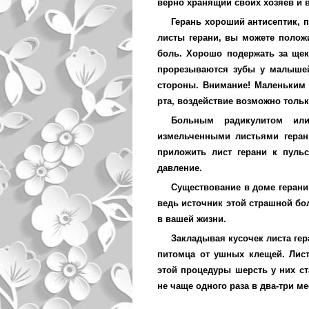
верно хранящий своих хозяев и в
Герань хороший антисептик, 
листы герани, вы можете положи
боль. Хорошо подержать за щек
прорезываются зубы у малышей
стороны. Внимание! Маленьким 
рта, воздействие возможно толь
Больным радикулитом или
измельченными листьями геран
приложить лист герани к пульс
давление.
Существование в доме герани 
ведь источник этой страшной бо
в вашей жизни.
Закладывая кусочек листа гер
питомца от ушных клещей. Лис
этой процедуры шерсть у них ст
не чаще одного раза в два-три ме