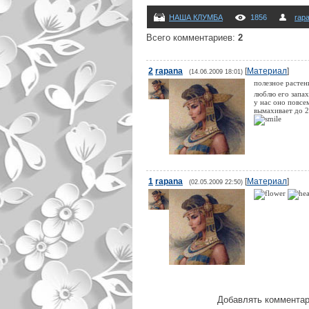
НАША КЛУМБА
1856
rap
Всего комментариев
:
2
2
rapana
[
Материал
]
(14.06.2009 18:01)
полезное растен
люблю его запах
у нас оно повсе
вымахивает до 2
1
rapana
[
Материал
]
(02.05.2009 22:50)
Добавлять комментар