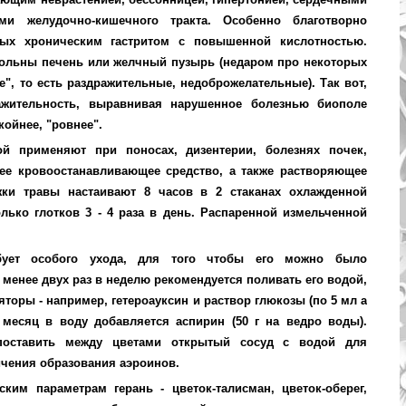
ми желудочно-кишечного тракта. Особенно благотворно
ных хроническим гастритом с повышенной кислотностью.
 больны печень или желчный пузырь (недаром про некоторых
е", то есть раздражительные, недоброжелательные). Так вот,
ражительность, выравнивая нарушенное болезнью биополе
койнее, "ровнее".
ой применяют при поносах, дизентерии, болезнях почек,
шее кровоостанавливающее средство, а также растворяющее
ки травы настаивают 8 часов в 2 стаканах охлажденной
лько глотков 3 - 4 раза в день. Распаренной измельченной
ебует особого ухода, для того чтобы его можно было
 менее двух раз в неделю рекомендуется поливать его водой,
торы - например, гетероауксин и раствор глюкозы (по 5 мл а
 месяц в воду добавляется аспирин (50 г на ведро воды).
поставить между цветами открытый сосуд с водой для
чения образования аэроинов.
ким параметрам герань - цветок-талисман, цветок-оберег,