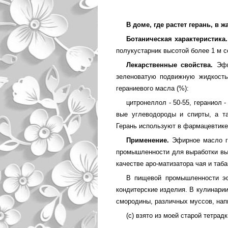
В доме, где растет герань, в 
Ботаническая характеристика.
полукустарник высотой более 1 м с
Лекарственные свойства.
Эфир
зеленоватую подвижную жидкость
гераниевого масла (%):
цитронеллол - 50-55, гераниол -
вые углеводороды и спирты, а та
Герань используют в фармацевтике
Применение.
Эфирное масло ге
промышленности для выработки выс
качестве аро-матизатора чая и таба
В пищевой промышленности эф
кондитерские изделия. В кулинари
смородины, различных муссов, нап
(c) взято из моей старой тетрадк