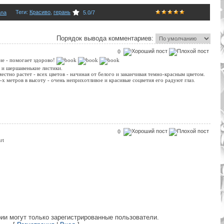
Теги
:
Красиво
,
герань
ana
5.0
/
7
Порядок вывода комментариев:
0
ие - помогает здорово!
 и шершавенькие листики.
местно растет - всех цветов - начиная от белого и заканчивая темно-красным цветом.
-х метров в высоту - очень неприхотливое и красивые соцветия его радуют глаз.
0
ии могут только зарегистрированные пользователи.