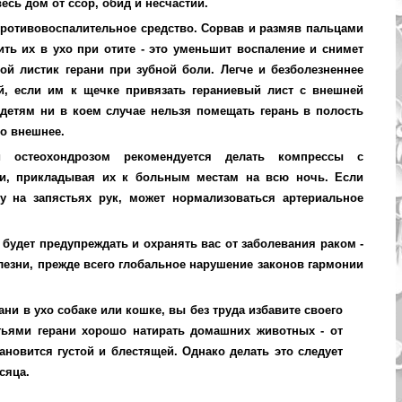
есь дом от ссор, обид и несчастий.
противовоспалительное средство. Сорвав и размяв пальцами
ть их в ухо при отите - это уменьшит воспаление и снимет
ой листик герани при зубной боли. Легче и безболезненнее
, если им к щечке привязать гераниевый лист с внешней
детям ни в коем случае нельзя помещать герань в полость
ко внешнее.
 остеохондрозом рекомендуется делать компрессы с
и, прикладывая их к больным местам на всю ночь. Если
у на запястьях рук, может нормализоваться артериальное
будет предупреждать и охранять вас от заболевания раком -
лезни, прежде всего глобальное нарушение законов гармонии
ани в ухо собаке или кошке, вы без труда избавите своего
тьями герани хорошо натирать домашних животных - от
ановится густой и блестящей. Однако делать это следует
сяца.