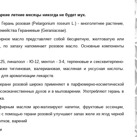
жаркие летние месяцы никогда не будет мух.
Герань розовая (Pelargonium roseum L.) - многолетнее растение,
емейства Гераниевые (Geraniaceae).
ное масло представляет собой бесцветную, желтоватую или
, по запаху напоминает розовое масло. Основные компоненты
 25, линалоол - Ю-12, ментол - 3-4, терпеновые и сексквитерпено-
кже тиглиновая, валериановая, масляная и уксусная кислоты.
 для ароматизации лекарств.
рани розовой широко применяют в парфюмерно-косметической
ококачественных духов и в мыловарении. Употребляют герань в
ка.
ирным маслом аро-матизируют напитки, фруктовые эссенции,
и с помощью герани розовой улучшают запах желе из ягод черной
итков, варений
и