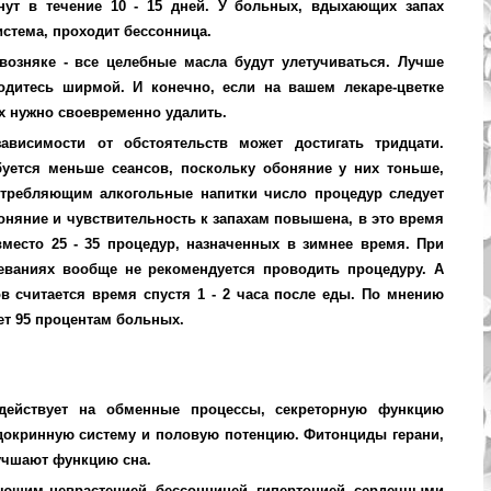
нут в течение 10 - 15 дней. У больных, вдыхающих запах
истема, проходит бессонница.
возняке - все целебные масла будут улетучиваться. Лучше
одитесь ширмой. И конечно, если на вашем лекаре-цветке
х нужно своевременно удалить.
ависимости от обстоятельств может достигать тридцати.
буется меньше сеансов, поскольку обоняние у них тоньше,
требляющим алкогольные напитки число процедур следует
оняние и чувствительность к запахам повышена, в это время
вместо 25 - 35 процедур, назначенных в зимнее время. При
еваниях вообще не рекомендуется проводить процедуру. А
 считается время спустя 1 - 2 часа после еды. По мнению
ет 95 процентам больных.
действует на обменные процессы, секреторную функцию
ндокринную систему и половую потенцию. Фитонциды герани,
учшают функцию сна.
ающим неврастенией, бессонницей, гипертонией, сердечными