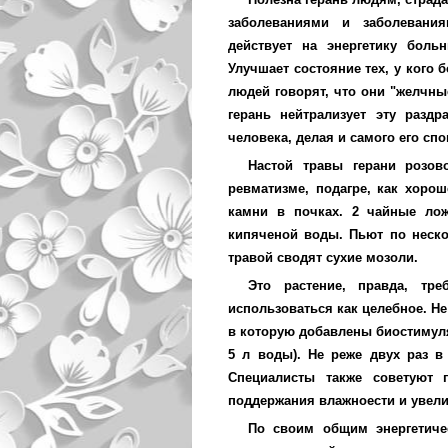
заболеваниями и заболевания
действует на энергетику боль
Улучшает состояние тех, у кого
людей говорят, что они "желчны
герань нейтрализует эту разд
человека, делая и самого его спо
Настой травы герани розов
ревматизме, подагре, как хоро
камни в почках. 2 чайные лож
кипяченой воды. Пьют по неско
травой сводят сухие мозоли.
Это растение, правда, тр
использоваться как целебное. Не
в которую добавлены биостимуля
5 л воды). Не реже двух раз в
Специалисты также советуют 
поддержания влажноести и увели
По своим общим энергетичес