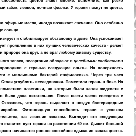
способность цветов знают многие. Вспомните, как резко
ый табак, левкои, ночные фиалки. У герани пахнут не цветы,
 эфирные масла, иногда возникает свечение. Оно особенно
де солнца.
зирует и стабилизирует обстановку в доме. Она успокаивает
ует проявлению в них лучших человеческих качеств - делает
ей природе она друг, а не враг любому живому существу.
ного запаха, пеларгонии обладают и
целебными свойствами
 проводили с геранью следующие опыты. На поверхность
сти с миллионами бактерий стафилококка. Через три часа
 Стали углублять исследования. Поместили герань в бокс. На
 поместили пластинки, на которых были капли жидкости с
в была дана питательная. После шести часов соседства с
 Оказалось, что герань выделяет в воздух бактерицидные
микробов. Фитонцидную способность герани с успехом
тельства, как лечение запахом. Выглядит это следующим
го ставится куст герани на расстоянии 60 см. Дышит больной
вдохов начинается ровное спокойное вдыхание запаха цветка.