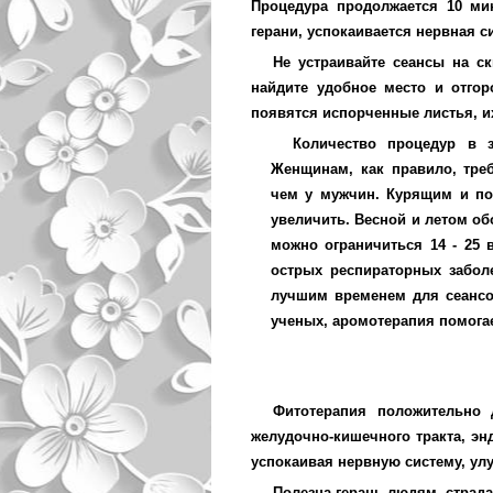
Процедура продолжается 10 ми
герани, успокаивается нервная с
Не устраивайте сеансы на ск
найдите удобное место и отгор
появятся испорченные листья, и
Количество процедур в з
Женщинам, как правило, тре
чем у мужчин. Курящим и по
увеличить. Весной и летом об
можно ограничиться 14 - 25 
острых респираторных забол
лучшим временем для сеансов
ученых, аромотерапия помога
Фитотерапия положительно 
желудочно-кишечного тракта, э
успокаивая нервную систему, ул
Полезна герань людям, страд