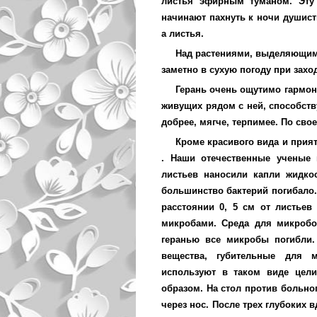
листья эфирным туманом. Эту 
начинают пахнуть к ночи душист
а листья.
Над растениями, выделяющими
заметно в сухую погоду при захо
Герань очень ощутимо гармони
живущих рядом с ней, способств
добрее, мягче, терпимее. По сво
Кроме красивого вида и прият
. Наши отечественные ученые
листьев наносили капли жидко
большинство бактерий погибало.
расстоянии 0, 5 см от листьев
микробами. Среда для микробо
геранью все микробы погибли.
вещества, губительные для 
используют в таком виде цели
образом. На стол против больно
через нос. После трех глубоких 