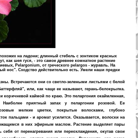
 похожих на ладони; длинный стебель с зонтиком красных
ут, как шея гуся, - это самое древнее комнатное растение
иевых, Pelargonium, от греческого pelargos - журавль. На
ый нос". Сходство действительно есть. Умели наши предки
зны. Встречаются они со светло-зелеными листьями с белой
Баттерфляй", или, как чаще ее называют, герань-белокрылка.
 и коричневой каймой по краю. Это пеларгония окаймленная,
. Наиболее приятный запах у пеларгонии розовой. Ее
озовые мелкие цветки, покрытые волосками, глубоко
сток пальцами - и аромат усилится. Оказывается, волоски на
ержащимся в них эфирным маслом. Растение выделяет пары
ь себя от перенагревания или переохлаждения, окутав свои