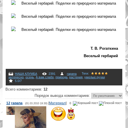
Т. В. Рогаткина
Веселый гербарий
Теги
:
НАША КЛУМБА
2391
rapana
интересно
,
осень
,
А вам слабо
,
природа
,
растения
,
умелые ручки
5.0
/
7
Всего комментариев
:
12
Порядок вывода комментариев:
12
rapana
[
Материал
]
0
(01.03.2010 19:30)