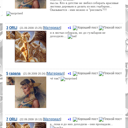
пы.сы. Кто в детстве не любил собирать красивые
листики деревьев и делать из них гербарии...
Оказывается - ими можно и "рисовать"!!!
3
ORLI
[
Материал
]
+1
(21.09.2009 15:25)
и я листья собирала, но до гульбария не
доходило....
5
rapana
[
Материал
]
+1
(21.09.2009 20:24)
чё так?
7
ORLI
[
Материал
]
+1
(22.09.2009 16:13)
а...пока я до них доходила - они пропадали...