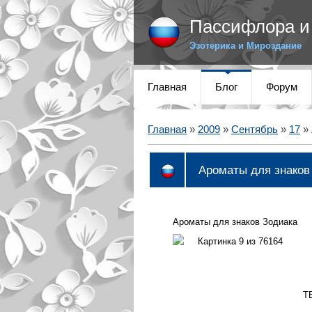
Пассифлора и 
Эзотерика и Мироздание
Главная
Блог
Форум
Главная
»
2009
»
Сентябрь
»
17
» 
Ароматы для знаков
Ароматы для знаков Зодиака
Т