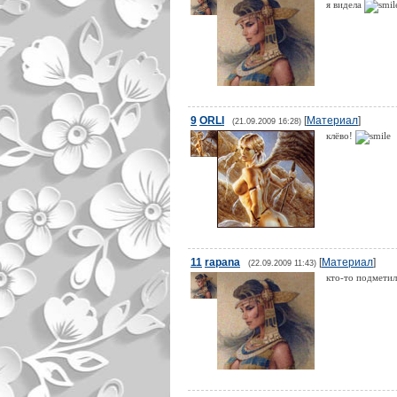
я видела
9
ORLI
[
Материал
]
(21.09.2009 16:28)
клёво!
11
rapana
[
Материал
]
(22.09.2009 11:43)
кто-то подметил