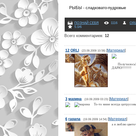
РЫБЫ - сладковато-пудровые
ПОЗНАЙ СЕБЯ
1116
ORL
5.0
/
6
Всего комментариев
:
12
12
ORLI
[
Материал
]
(23.09.2009 10:58)
Получилось!!
ДАРЮ!!!!!!!!
3
марина
[
Материал
]
(19.09.2009 03:23)
То-то мнне всегда цитрусовы
6
rapana
[
Материал
]
(19.09.2009 14:54)
а я люблю цвет