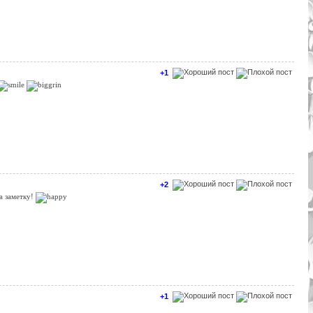
+1
+2
на заметку!
+1