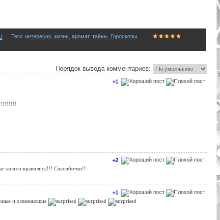
Теги
:
интересно
,
жизнь
,
аромат
,
тайны
,
Гороскопы
I
Порядок вывода комментариев:
+1
!!!!!!!
+2
е запахи нравились!!! Спасибочко!!
+1
очные и освежающие