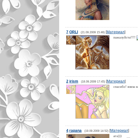
7
ORLI
[
Материал
]
(21.09.2009 15:46)
пажалуйста!!!!
2
irism
[
Материал
]
(18.09.2009 17:45)
спасибо! взяла 
4
rapana
[
Материал
]
(19.09.2009 14:52)
ага)))