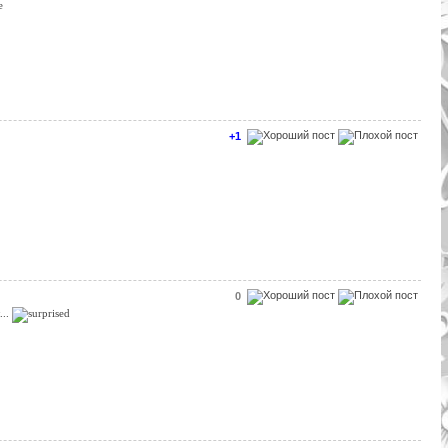
+1
0
...