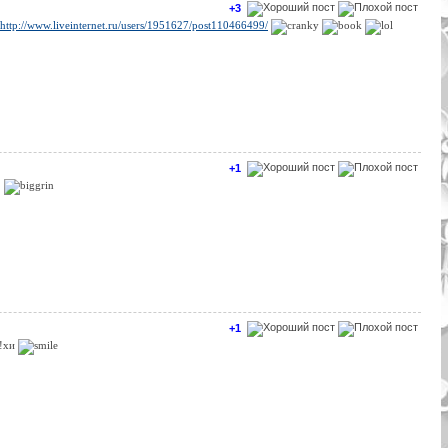
+3
http://www.liveinternet.ru/users/1951627/post110466499/
+1
!
+1
!!хи