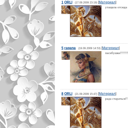
1
ORLI
[
Материал
]
(17.09.2009 23:19)
утащила отсюда
5
rapana
[
Материал
]
(19.09.2009 14:53)
пасибушки!!!!!!
8
ORLI
[
Материал
]
(21.09.2009 15:47)
рада стараться!