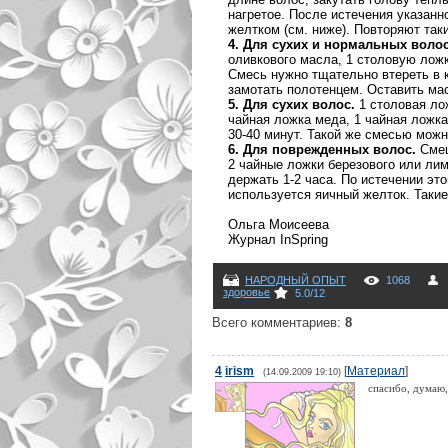
нагретое. После истечения указан
желтком (см. ниже). Повторяют так
4. Для сухих и нормальных волос
оливкового масла, 1 столовую лож
Смесь нужно тщательно втереть в к
замотать полотенцем. Оставить мас
5. Для сухих волос.
1 столовая лож
чайная ложка меда, 1 чайная ложка
30-40 минут. Такой же смесью можн
6. Для поврежденных волос.
Смеш
2 чайные ложки березового или лим
держать 1-2 часа. По истечении эт
используется яичный желток. Таки
Ольга Моисеева
Журнал InSpring
НАРОДНЫЙ ОПЫТ
1068
здоровье
5.0
/
12
Всего комментариев
:
8
4
irism
[
Материал
]
(14.09.2009 19:10)
спасибо, думаю