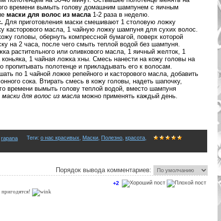
ного времени вымыть голову домашним шампунем с яичным
ие
маски для волос из масла
1-2 раза в неделю.
.
Для приготовления маски смешивают 1 столовую ложку
ку касторового масла, 1 чайную ложку шампуня для сухих волос.
ожу головы, обернуть компрессной бумагой, поверх которой
ку на 2 часа, после чего смыть теплой водой без шампуня.
ка растительного или оливкового масла, 1 яичный желток, 1
 коньяка, 1 чайная ложка хны. Смесь нанести на кожу головы на
о пропитывать полотенце и прикладывать его к волосам.
ать по 1 чайной ложке репейного и касторового масла, добавить
онного сока. Втирать смесь в кожу головы, надеть шапочку,
ого времени вымыть голову теплой водой, вместо шампуня
е
маски для волос из масла
можно применять каждый день.
Теги
:
о нас красивых
,
Маски
,
Полезно
,
красота
,
rapana
Порядок вывода комментариев:
+2
, пригодятся!