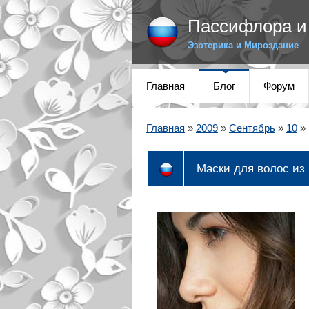
Пассифлора и 
Эзотерика и Мироздание
Главная
Блог
Форум
Главная
»
2009
»
Сентябрь
»
10
» 
Маски для волос из