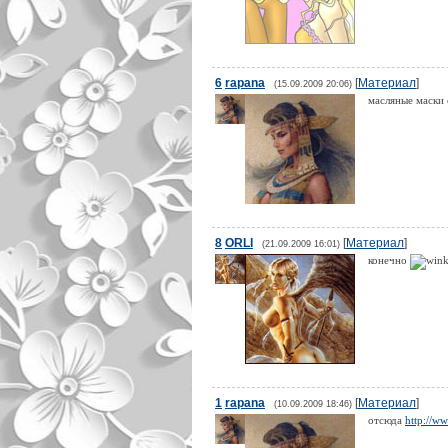
6
rapana
[
Материал
]
(15.09.2009 20:06)
масляные маски 
8
ORLI
[
Материал
]
(21.09.2009 16:01)
конечно
1
rapana
[
Материал
]
(10.09.2009 18:46)
отсюда
http://w