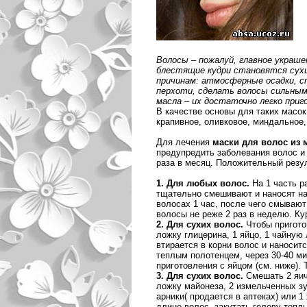
Волосы – пожалуй, главное украше
блестящие кудри становятся сух
причинам: атмосферные осадки, с
перхоти, сделать волосы сильным
масла – их достаточно легко при
В качестве основы для таких масок
крапивное, оливковое, миндальное,
Для лечения
маски для волос из 
предупредить заболевания волос и 
раза в месяц. Положительный резу
1. Для любых волос.
На 1 часть р
тщательно смешивают и наносят на
волосах 1 час, после чего смываю
волосы не реже 2 раз в неделю. Ку
2. Для сухих волос.
Чтобы пригото
ложку глицерина, 1 яйцо, 1 чайную
втирается в корни волос и наносит
теплым полотенцем, через 30-40 
приготовления с яйцом (см. ниже).
3. Для сухих волос.
Смешать 2 яич
ложку майонеза, 2 измельченных зу
арники( продается в аптеках) или 1
длине волос, закутать голову тепл