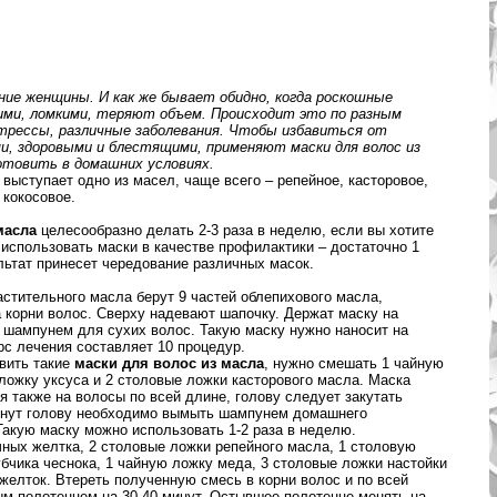
ние женщины. И как же бывает обидно, когда роскошные
ими, ломкими, теряют объем. Происходит это по разным
трессы, различные заболевания. Чтобы избавиться от
и, здоровыми и блестящими, применяют маски для волос из
готовить в домашних условиях.
 выступает одно из масел, чаще всего – репейное, касторовое,
 кокосовое.
масла
целесообразно делать 2-3 раза в неделю, если вы хотите
использовать маски в качестве профилактики – достаточно 1
льтат принесет чередование различных масок.
астительного масла берут 9 частей облепихового масла,
 корни волос. Сверху надевают шапочку. Держат маску на
т шампунем для сухих волос. Такую маску нужно наносит на
рс лечения составляет 10 процедур.
вить такие
маски для волос из масла
, нужно смешать 1 чайную
 ложку уксуса и 2 столовые ложки касторового масла. Маска
ся также на волосы по всей длине, голову следует закутать
минут голову необходимо вымыть шампунем домашнего
 Такую маску можно использовать 1-2 раза в неделю.
ных желтка, 2 столовые ложки репейного масла, 1 столовую
бчика чеснока, 1 чайную ложку меда, 3 столовые ложки настойки
 желток. Втереть полученную смесь в корни волос и по всей
ым полотенцем на 30-40 минут. Остывшее полотенце менять на