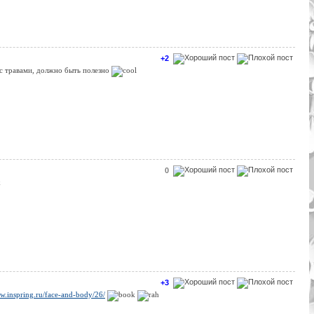
+2
с травами, должно быть полезно
0
+3
ww.inspring.ru/face-and-body/26/