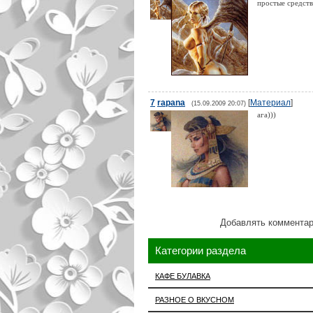
простые средств
7
rapana
[
Материал
]
(15.09.2009 20:07)
ага)))
Добавлять комментар
Категории раздела
КАФЕ БУЛАВКА
РАЗНОЕ О ВКУСНОМ