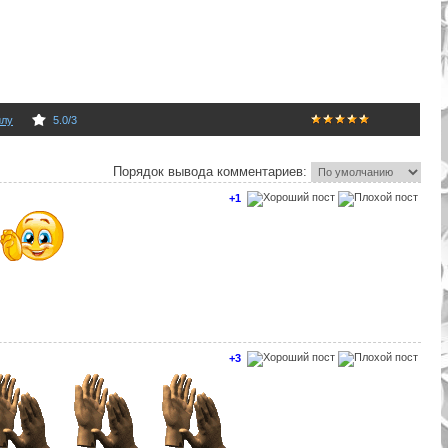
лу
5.0
/
3
Порядок вывода комментариев:
+1
+3