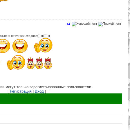
+3
ьно и почти все сходится))))))))))
ии могут только зарегистрированные пользователи.
[
Регистрация
|
Вход
]