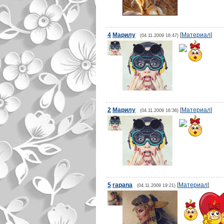
4
Марилу
[
Материал
]
(04.11.2009 16:47)
2
Марилу
[
Материал
]
(04.11.2009 16:36)
5
rapana
[
Материал
]
(04.11.2009 19:21)