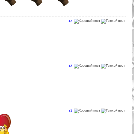
+2
+2
+1