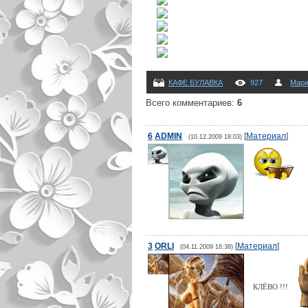
КАФЕ БУЛАВКА
927
Мари
Всего комментариев
:
6
6
ADMIN
[
Материал
]
(10.12.2009 18:03)
3
ORLI
[
Материал
]
(04.11.2009 16:38)
КЛЁВО !!!