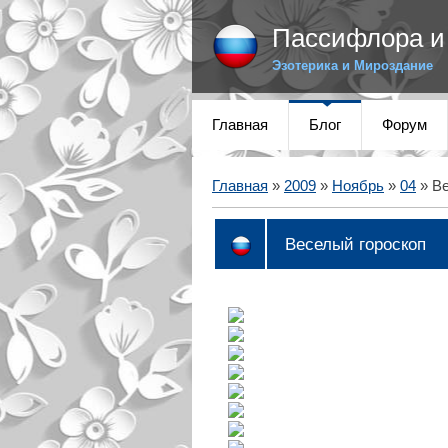
Пассифлора и 
Эзотерика и Мироздание
Главная
Блог
Форум
Главная
»
2009
»
Ноябрь
»
04
» Ве
Веселый гороскоп