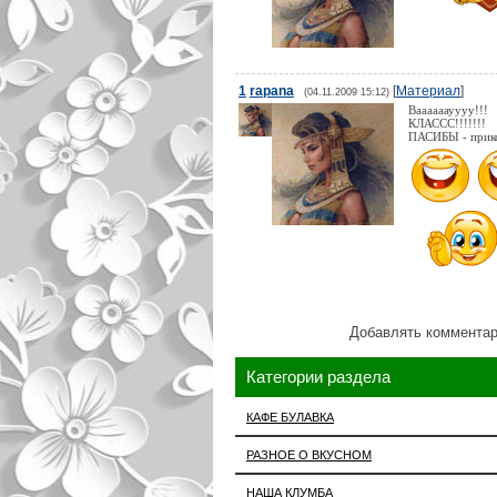
1
rapana
[
Материал
]
(04.11.2009 15:12)
Ваааааауууу!!!
КЛАССС!!!!!!!
ПАСИБЫ - прикол
Добавлять комментар
Категории раздела
КАФЕ БУЛАВКА
РАЗНОЕ О ВКУСНОМ
НАША КЛУМБА