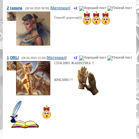
2
rapana
[
Материал
]
+2
(30.04.2010 09:50)
Спасиб дорогая)))
1
ORLI
[
Материал
]
+2
(28.04.2010 13:19)
СПАСИБО ЖАННОЧКА !!
КРАСИВО !!