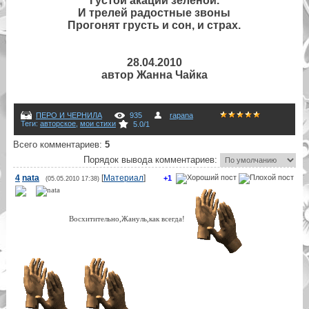
Густой акации зеленой.
И трелей радостные звоны
Прогонят грусть и сон, и страх.
28.04.2010
автор Жанна Чайка
ПЕРО И ЧЕРНИЛА
935
rapana
Теги
:
авторское
,
мои стихи
5.0
/
1
Всего комментариев
:
5
Порядок вывода комментариев:
4
nata
[
Материал
]
+1
(05.05.2010 17:38)
Восхитительно,Жануль,как всегда!