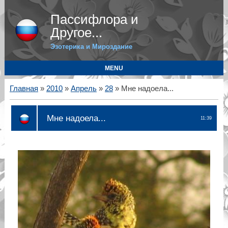
Пассифлора и
Другое...
Эзотерика и Мироздание
MENU
Главная
»
2010
»
Апрель
»
28
» Мне надоела...
Мне надоела...
11:39