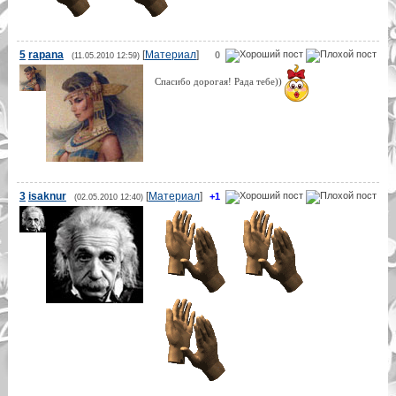
5
rapana
[
Материал
]
0
(11.05.2010 12:59)
Спасибо дорогая! Рада тебе))
3
isaknur
[
Материал
]
+1
(02.05.2010 12:40)