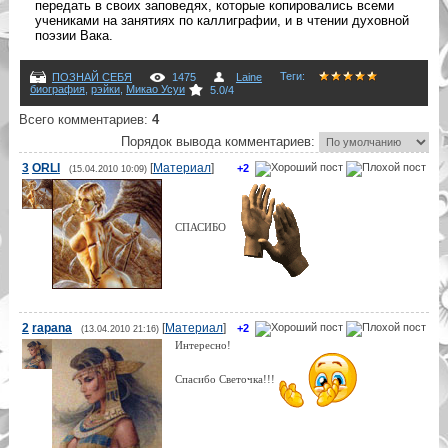
передать в своих заповедях, которые копировались всеми
учениками на занятиях по каллиграфии, и в чтении духовной
поэзии Вака.
Теги
:
ПОЗНАЙ СЕБЯ
1475
Laine
биография
,
рэйки
,
Микао Усуи
5.0
/
4
Всего комментариев
:
4
Порядок вывода комментариев:
3
ORLI
[
Материал
]
+2
(15.04.2010 10:09)
СПАСИБО
2
rapana
[
Материал
]
+2
(13.04.2010 21:16)
Интересно!
Спасибо Светочка!!!