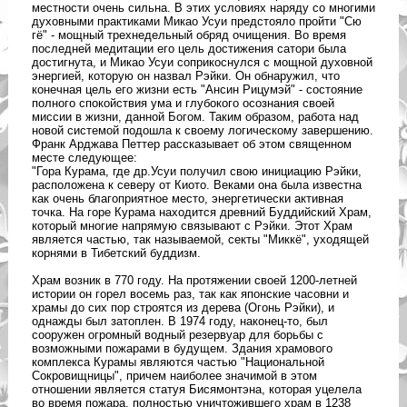
местности очень сильна. В этих условиях наряду со многими
духовными практиками Микао Усуи предстояло пройти "Cю
гё" - мощный трехнедельный обряд очищения. Во время
последней медитации его цель достижения сатори была
достигнута, и Микао Усуи соприкоснулся с мощной духовной
энергией, которую он назвал Рэйки. Он обнаружил, что
конечная цель его жизни есть "Ансин Рицумэй" - состояние
полного спокойствия ума и глубокого осознания своей
миссии в жизни, данной Богом. Таким образом, работа над
новой системой подошла к своему логическому завершению.
Франк Арджава Петтер рассказывает об этом священном
месте следующее:
"Гора Курама, где др.Усуи получил свою инициацию Рэйки,
расположена к северу от Киото. Веками она была известна
как очень благоприятное место, энергетически активная
точка. На горе Курама находится древний Буддийский Храм,
который многие напрямую связывают с Рэйки. Этот Храм
является частью, так называемой, секты "Миккё", уходящей
корнями в Тибетский буддизм.
Храм возник в 770 году. На протяжении своей 1200-летней
истории он горел восемь раз, так как японские часовни и
храмы до сих пор строятся из дерева (Огонь Рэйки), и
однажды был затоплен. В 1974 году, наконец-то, был
сооружен огромный водный резервуар для борьбы с
возможными пожарами в будущем. Здания храмового
комплекса Курамы являются частью "Национальной
Сокровищницы", причем наиболее значимой в этом
отношении является статуя Бисямонтэна, которая уцелела
во время пожара, полностью уничтожившего храм в 1238