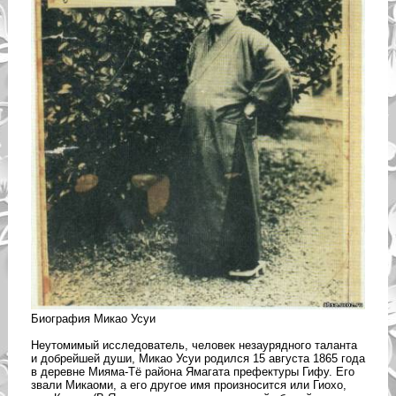
Биография Микао Усуи
Неутомимый исследователь, человек незаурядного таланта
и добрейшей души, Микао Усуи родился 15 августа 1865 года
в деревне Мияма-Тё района Ямагата префектуры Гифу. Его
звали Микаоми, а его другое имя произносится или Гиохо,