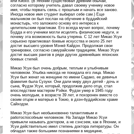
или Киохо. (В Японии существовал древний обычай,
согласно которому учитель давал своему ученику новое
имя, чтобы порвать связь с прошлым и начать все заново.
Иногда новое имя студент выбирал себе сам.) Еще
мальчиком он был послан на обучение в буддийский
монастырь, что заложило основу его интереса к
целительским практикам. Его всегда мучил вопрос, почему
Будда и его ученики могли исцелять физические недуги, и
почему эта возможность была утеряна. С 12 лет Микао Усуи
серьезно практиковал боевые искусства и около 25 лет
достиг высшего уровня Мэнкё Кайдэн. Продолжая свои
тренировки, согласно самурайским традициям, Микао Усуи
достиг высших рангов в ряде других древнейших японских
боевых стилей.
Микао Усуи был очень добрым, теплым и улыбчивым
человеком. Улыбка никогда не покидала его лица. Микао
Усуи был женат на женщине по имени Садако, ее девичья
фамилия была Сузуки. Они дали миру двух детей - дочь и
сына, Фудзи Усуи, который, продолжив дело отца, стал
впоследствии мастером Рэйки. Фудзи умер в 1945 году
очень молодым, в возрасте 39 лет, и похоронен вместе со
своим отцом и матерью в Токио, в дзэн-буддийском храме
Сайходзи.
Микао Усуи был необыкновенно талантливым и
работоспособным человеком. На Западе Микао Усуи
привыкли называть доктором, а не сэнсэем, как в Японии, и
Усуи действительно имел степень доктора литературы. Он
обладал также большими познаниями в медицине,