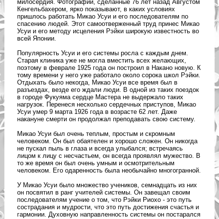
милосердия. Фотографии, сделанные 76 лет назад Августом
Кенгельбахером, ярко показывают, в каких условиях
пришлось работать Микао Усуи и его последователям по
спасению людей. Этот самоотверженный труд принес Микао
Усуи и его методу исцеления Рэйки широкую известность во
всей Японии.
Популярность Усуи и его системы росла с каждым днем.
Старая клиника уже не могла вместить всех желающих,
поэтому в феврале 1925 года он построил в Накано новую. К
тому времени у него уже работало около сорока школ Рэйки.
Отдыхать было некогда, Микао Усуи все время был в
разъездах, везде его ждали люди. В одной из таких поездок
в городе Фукуяма сердце Мастера не выдержало таких
нагрузок. Перенеся несколько сердечных приступов, Микао
Усуи умер 9 марта 1926 года в возрасте 62 лет. Даже
накануне смерти он продолжал преподавать свою систему.
Микао Усуи был очень теплым, простым и скромным
человеком. Он был обаятелен и хорошо сложен. Он никогда
не пускал пыль в глаза и всегда улыбался; встречаясь
лицом к лицу с несчастьем, он всегда проявлял мужество. В
то же время он был очень умным и осмотрительным
человеком. Его одаренность была необычайно многогранной.
У Микао Усуи было множество учеников, семнадцать из них
он посвятил в ранг учителей системы. Он завещал своим
последователям учение о том, что Рэйки Риохо - это путь
сострадания и мудрости, что это путь достижения счастья и
гармонии. Духовную направленность системы он постарался