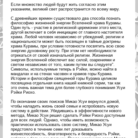
Если множество людей будут жить согласно этим
указаниям, великий свет распространится по всему миру.
С древнейших времен существовало два способа познать
философию жизненной энергии Вселенной храма Курамы.
Один путь - участие в религиозной церемонии этого места,
другой включает в себя инициацию от главного настоятеля
храма. Любой человек независимо от убеждений, религии и
национальности может быть посвящен в тайные доктрины
храма Курамы, при условии готовности посвятить всю свою
энергию духовному росту. При этом нет необходимости
отрекаться от своей изначальной религии. Жизненная
энергия Вселенной обеспечит вас силой, озарениями и
светом независимо от того, каким путем вы следуете".
Символы, используемые теперь в Рэйки, можно найти в
мандалах и на стенах часовен и храмов горы Курама.
Истории и философии священной горы Курама целиком
посвящена отдельная книга нашей книжной серии, так как
это очень важная тема для более глубокого понимания Усуи
Рэйки Риохо.
По окончании своих поисков Микао Усуи вернулся домой,
чтобы наладить жизнь своей семьи и испробовать новую
систему в действии. Убедившись в эффективности нового
метода, Микао Усуи решил сделать Рэйки Риохо доступным
для всех людей. Однако, чтобы иметь возможность
практически использовать свою систему, Микао Усуи
предстояло в течение семи лет доказывать
жизнеспособность, благотворность и безвредность Рэйки,