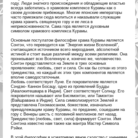
году. Люди знатного происхождения и обладающие властью
всегда заботились о храмовом комплексе Курамы как о
своем духовном прибежище. Многие японские императоры
часто приезжали сюда молиться и наказывали служащим
храма хранить священную гору и ее леса в
неприкосновенности. Сама гора является духовным
символом храмового комплекса Курамы.
Основным постулатом философии храма Курамы является
Сонтэн, что переводится как "Энергия жизни Вселенной",
считающаяся источником всего мироздания, абсолютной
истиной и стоит выше различий между всеми религиями. Она
пронизывает всю Вселенную и, конечно же, человечество.
Сонтэн представляется на Земле в трех основных
проявлениях: любовь, свет и сила. Он как бы соткан из этого
триединства, но каждый их этих трех компонентов является
вполне самодостаточным.
Любовь соответствует Луне. Ее покровителем является
Сэндзю- Каннон Босацу, одно из проявлений Будды
(Авалокитешвара в Индии). Свет соответствует Солнцу. Его
покровителя называют или Бисямонтэн, или Тамонтэн
(Вайшравана в Индии). Сила символизируется Землей и
представлена Гохомаосаном, божеством, изначально
принадлежащим храму Курамы, по преданию, сошедшим на
гору с Венеры шесть с половиной миллионов лет назад.
Триединство (любовь, свет, сила) формирует Сонтэн. Имя
Сонтэна известно нам также как мантра Мастер Символа
Рэйки.
В этой философии я усматриваю явное сходство с учениями