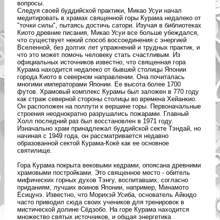
вопросы.
Следуя своей буддийской практики, Микао Усуи начал
медитировать в храмах священной горы Курама недалеко от
"точки силы", пытаясь достичь сатори. Изучая в библиотеках
Киото древние писания, Микао Усуи все больше убеждался,
что существует некий способ воссоединения с энергией
Вселенной, без долгих лет упражнений и трудных практик, и
что это может помочь человеку стать счастливым. Из
официальных источников известно, что священная гора
Курама находится недалеко от бывшей столицы Японии
города Киото в северном направлении. Она почиталась
многими императорами Японии. Ее высота более 1700
футов. Храмовый комплекс Курамы был заложен в 770 году
как страж северной стороны столицы во времена Хейанкио.
Он расположен на полпути к вершине горы. Первоначальные
строения неоднократно разрушались пожарами. Главный
Холл последний раз был восстановлен в 1971 году.
Изначально храм принадлежал буддийской секте Тэндай, но
начиная с 1949 года, он рассматривается недавно
образованной сектой Курама-Кокё как ее основное
святилище.
Гора Курама покрыта вековыми кедрами, опоясана древними
храмовыми постройками. Это священное место - обитель
мифических горных духов Тэнгу, воспитавших, согласно
приданиям, лучших воинов Японии, например, Минамото
Ёсицунэ. Известно, что Морихэй Усиба, основатель Айкидо
часто приводил сюда своих учеников для тренировок в
мистической долине Сёдзобо. На горе Курама находится
множество святых источников, и общая энергетика