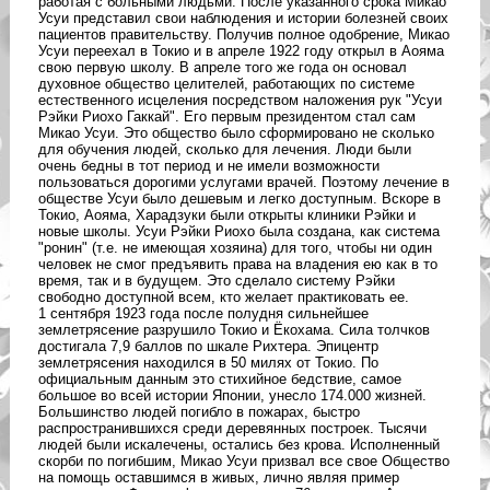
работая с больными людьми. После указанного срока Микао
Усуи представил свои наблюдения и истории болезней своих
пациентов правительству. Получив полное одобрение, Микао
Усуи переехал в Токио и в апреле 1922 году открыл в Аояма
свою первую школу. В апреле того же года он основал
духовное общество целителей, работающих по системе
естественного исцеления посредством наложения рук "Усуи
Рэйки Риохо Гаккай". Его первым президентом стал сам
Микао Усуи. Это общество было сформировано не сколько
для обучения людей, сколько для лечения. Люди были
очень бедны в тот период и не имели возможности
пользоваться дорогими услугами врачей. Поэтому лечение в
обществе Усуи было дешевым и легко доступным. Вскоре в
Токио, Аояма, Харадзуки были открыты клиники Рэйки и
новые школы. Усуи Рэйки Риохо была создана, как система
"ронин" (т.е. не имеющая хозяина) для того, чтобы ни один
человек не смог предъявить права на владения ею как в то
время, так и в будущем. Это сделало систему Рэйки
свободно доступной всем, кто желает практиковать ее.
1 сентября 1923 года после полудня сильнейшее
землетрясение разрушило Токио и Ёкохама. Сила толчков
достигала 7,9 баллов по шкале Рихтера. Эпицентр
землетрясения находился в 50 милях от Токио. По
официальным данным это стихийное бедствие, самое
большое во всей истории Японии, унесло 174.000 жизней.
Большинство людей погибло в пожарах, быстро
распространившихся среди деревянных построек. Тысячи
людей были искалечены, остались без крова. Исполненный
скорби по погибшим, Микао Усуи призвал все свое Общество
на помощь оставшимся в живых, лично являя пример