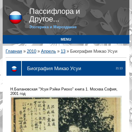
Пассифлора и
Другое...
Эзотерика и Мироздание
MENU
Главная
»
2010
»
Апрель
»
13
» Биография Микао Усуи
Биография Микао Усуи
21:13
Н.Балановская "Усуи Рэйки Риохо" книга 1. Москва София,
2001 год