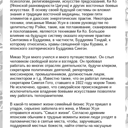
психологии, религиоведении, искусстве предсказаний, Ки Ко
(Японской разновидности Цигуна) и других восточных боевых
искусствах. В основу своей будущей системы он вложил
знания и традиции восточной медицины, теории пяти
элементов и даосских энергетических практик. Некоторые
техники, описанные Микао Усуи в своем руководстве по
целительству Рэйки, такие, как поглаживание, сканирование
и похлопавание, являются техниками Ки Ко. Большое
влияние на будущую систему оказало изучение практики
Синтоизма и Буддизма, в частности, Буддизма Тэндай, к
которому относились храмы священной горы Курама, и
японского эзотерического Буддизма Сингон.
Микао Усуи много учился и много путешествовал. Он слыл
человеком свободной воли и взглядов. Он пробовал
работать во многих отраслях деятельности, будучи клерком,
секретарем политичеких деятелей, репортером,
миссионером, промышленником, должностным лицом,
инспектором и т.д. Известно также, что он работал личным
секретарем Симпэя Гото, ставшего в 1922 году мэром Токио.
Не исключено, однако, что самурайское происхождение и
исключительное владение боевыми искусствами позволяли
ему работать телохранителем.
В какой-то момент жизни семейный бизнес Усуи пришел в
упадок, серьезно заболела его жена, и Микао Усуи
отправился искать "Смысл жизни". Согласно древним
японским обычаям в трудные моменты жизни люди уходят в
паломничество в святые места, чтобы, заручившись
поддержкой местных божеств, найти ответы на насущные