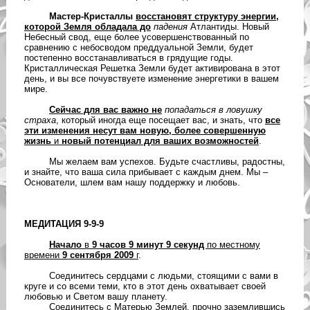
Мастер-Кристаллы
восстановят структуру энергии,
которой Земля обладала до
падения
Атлантиды
. Новый
Небесный свод, еще более усовершенствованный по
сравнению с небосводом преддуальной Земли, будет
постепенно восстанавливаться в грядущие годы.
Кристаллическая Решетка Земли будет активирована в этот
день, и вы все почувствуете изменение энергетики в вашем
мире.
Сейчас для вас важно не
попадаться в ловушку
страха
, который иногда еще посещает вас, и знать, что
все
эти изменения несут вам новую, более совершенную
жизнь
и
новый потенциал для ваших возможностей
.
Мы желаем вам успехов. Будьте счастливы, радостны,
и знайте, что ваша сила прибывает с каждым днем. Мы –
Основатели, шлем вам нашу поддержку и любовь.
МЕДИТАЦИЯ 9-9-9
Начало
в
9 часов 9 минут 9 секунд
по местному
времени
9 сентября 2009
г
.
Соединитесь сердцами с людьми, стоящими с вами в
круге и со всеми теми, кто в этот день охватывает своей
любовью и Светом вашу планету.
Соединитесь с Матерью Землей, прочно заземлившись