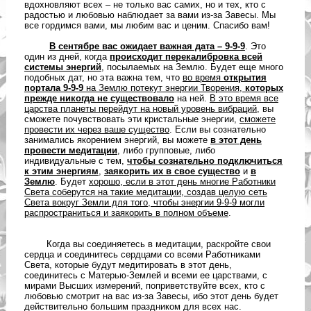
вдохновляют всех – не только вас самих, но и тех, кто с
радостью и любовью наблюдает за вами из-за Завесы. Мы
все гордимся вами, мы любим вас и ценим. Спасибо вам!
В сентябре
вас ожидает
важная дата – 9-9-9
. Это
один из дней, когда
происходит перекалибровка всей
системы энергий
, посылаемых на Землю. Будет еще много
подобных дат, но эта важна тем, что
во время
открытия
портала 9-9-9
на Землю потекут энергии Творения,
которых
прежде никогда не существовало
на ней.
В это время
все
царства планеты перейдут на новый уровень вибраций
, вы
сможете почувствовать эти кристальные энергии,
сможете
провести их через ваше существо
. Если вы сознательно
занимались якорением энергий, вы можете
в этот день
провести медитации
, либо групповые, либо
индивидуальные с тем,
чтобы сознательно подключиться
к этим энергиям
,
заякорить их в свое существо
и
в
Землю
. Будет
хорошо, если в этот день многие Работники
Света соберутся на такие медитации, создав целую сеть
Света вокруг Земли для того, чтобы энергии 9-9-9 могли
распространиться и заякорить в полном объеме
.
Когда вы соединяетесь в медитации, раскройте свои
сердца и соединитесь сердцами со всеми Работниками
Света, которые будут медитировать в этот день,
соединитесь с Матерью-Землей и всеми ее царствами, с
мирами Высших измерений, поприветствуйте всех, кто с
любовью смотрит на вас из-за Завесы, ибо этот день будет
действительно большим праздником для всех нас.