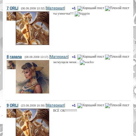
7
ORLI
[
Материал
]
+1
(06.09.2009 10:32)
ты умничка!!!
8
rapana
[
Материал
]
+1
(08.09.2009 13:17)
засмущала меня...
9
ORLI
[
Материал
]
+1
(15.09.2009 16:39)
ВСЁ ОК!!!!!!!!!!