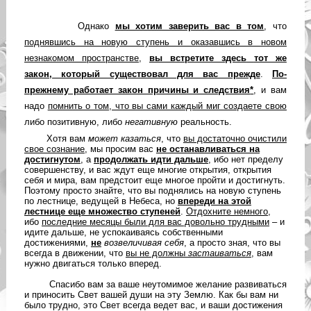
Однако
мы хотим заверить вас в том
, что
поднявшись на новую ступень и оказавшись в новом
незнакомом пространстве
,
вы встретите здесь
тот же
закон
,
который существовал для вас прежде
.
По-
прежнему работает закон причины и следствия
*
, и вам
надо
помнить о том, что вы сами каждый миг создаете свою
либо позитивную, либо
негативную
реальность.
Хотя вам
может
казаться
, что
вы достаточно очистили
свое сознание
, мы просим вас
не останавливаться на
достигнутом
, а
продолжать идти дальше
, ибо нет пределу
совершенству, и вас ждут еще многие открытия, открытия
себя и мира, вам предстоит еще многое пройти и достигнуть.
Поэтому просто знайте, что вы поднялись на новую ступень
по лестнице, ведущей в Небеса, но
впереди на этой
лестнице
еще множество ступеней
.
Отдохните немного
,
ибо
последние месяцы были для вас довольно трудными
– и
идите дальше, не успокаиваясь собственными
достижениями,
не
возвеличивая себя
, а просто зная, что вы
всегда в движении, что
вы не должны
застаиваться
, вам
нужно двигаться только вперед.
Спасибо вам за ваше неутомимое желание развиваться
и приносить Свет вашей души на эту Землю. Как бы вам ни
было трудно, это Свет всегда ведет вас, и ваши достижения