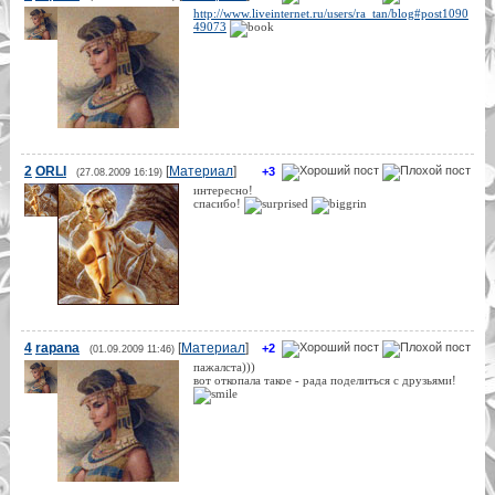
http://www.liveinternet.ru/users/ra_tan/blog#post1090
49073
2
ORLI
[
Материал
]
+3
(27.08.2009 16:19)
интересно!
спасибо!
4
rapana
[
Материал
]
+2
(01.09.2009 11:46)
пажалста)))
вот откопала такое - рада поделиться с друзьями!