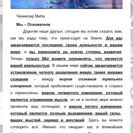
Ченнелер Metta
Мы – Основатели
.
Дорогие наши друзья, сегодня мы хотим сказать вам,
как мы рады тому, что происходит на Земле.
Для вас
заканчиваются последние сроки дуальности в вашем
мире
, и
вы переходите на новую ступень развития
.
Теперь
только ВЫ можете определять
,
что является
вашей реальностью
.
В вашем мире
сейчас
заканчивается
установление четкого разделения между тремя мирами
сознания
– между
миром сознания третьего
измерения
, который
продолжает существовать в страхе
и ограничении
,
миром четвертого измерения
, который
является отражением мысли
, но
не в полной мере может
проявить
ваш потенциал, и
миром пятого измерения
,
который является полным выражением вашей силы,
ваших мыслей, надежд и мечтаний
. Здесь вы можете
сотворить всё. Именно это ожидает вас в ближайшем