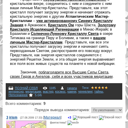
кристальном вихре, соединитесь с ним и соедините с ним
ваши личные Мастер-Кристаллы. Представьте, как этот
кристалл получает загрузку энергии и начинает отражать
кристальную энергию к другим
Атлантическим Мастер-
Кристаллам
–
уже активированному Синему Кристаллу
Знания
в Арканзасе,
Кристаллу Ом
горы Шаста,
Золотому
Кристаллу Исцеляющей Регенерации
в Минас-Жерайс в
Бразилии и
Солнечно-Лунному Кристаллу Света
в озере
Титикака на границе Перу и Боливии, а также к
вашим
личным Мастер-Кристаллам
. Представьте, как все эти
кристаллы получают загрузку энергии и начинают сиять
первозданным Светом, распространяя его повсюду вокруг.
Представьте, как энергия кристаллов соединяется с
энергией Решетки Земли, и эта общая энергия выравнивает
все поля всех живых существ на планете к новой вибрации.
Закончив,
поблагодарите все Высшие Силы Света,
своих Гидов и Ангелов, себя и всех участников медитации
.
Теги
:
ПОЗНАЙ СЕБЯ
1185
rapana
интересно
,
медитации
,
мастер
,
космос
,
камни
,
ченнелинг
,
тайны
,
Непознанное
5.0
/
6
Всего комментариев
:
9
Порядок вывода комментариев:
3
irism
[
Материал
]
+3
(27.08.2009 17:33)
фантастика!