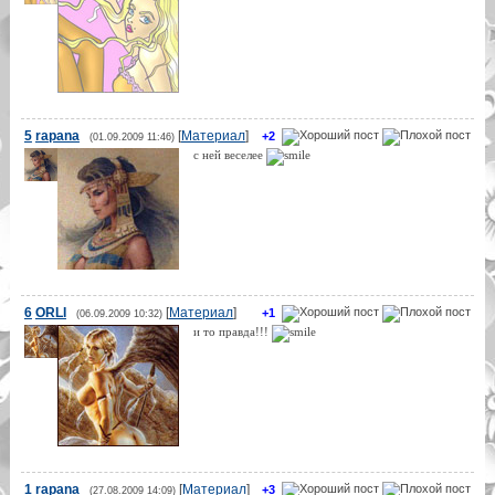
5
rapana
[
Материал
]
+2
(01.09.2009 11:46)
с ней веселее
6
ORLI
[
Материал
]
+1
(06.09.2009 10:32)
и то правда!!!
1
rapana
[
Материал
]
+3
(27.08.2009 14:09)