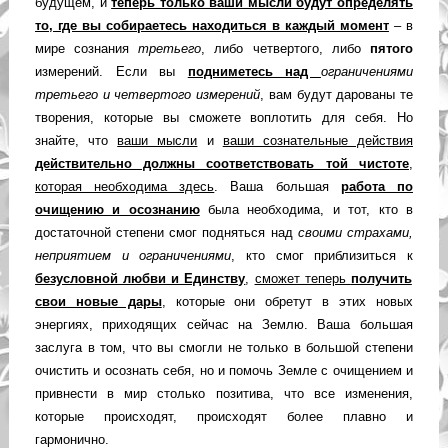
будущем, и
теперь только ваши мысли будут определять
то, где вы собираетесь находиться в каждый момент
– в
мире сознания
третьего
, либо четвертого, либо
пятого
измерений. Если вы
подниметесь над
ограничениями
третьего и четвертого измерений
, вам будут дарованы те
творения, которые вы сможете воплотить для себя. Но
знайте, что
ваши мысли
и
ваши сознательные действия
действительно должны соответствовать той чистоте
,
которая необходима здесь
. Ваша большая
работа по
очищению и осознанию
была необходима, и тот, кто в
достаточной степени смог подняться над
своими страхами,
неприятием и ограничениями
, кто смог приблизиться к
безусловной любви и Единству
,
сможет теперь
получить
свои новые дары
, которые они обретут в этих новых
энергиях, приходящих сейчас на Землю. Ваша большая
заслуга в том, что вы смогли не только в большой степени
очистить и осознать себя, но и помочь Земле с очищением и
привнести в мир столько позитива, что все изменения,
которые происходят, происходят более плавно и
гармонично.