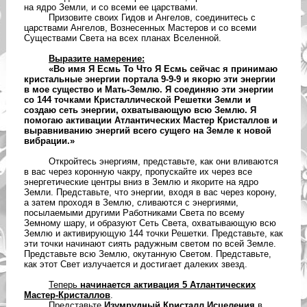
на ядро Земли, и со всеми ее царствами.
Призовите своих Гидов и Ангелов, соединитесь с
царствами Ангелов, Вознесенных Мастеров и со всеми
Существами Света на всех планах Вселенной.
Выразите намерение:
«Во имя Я Есмь То Что Я Есмь сейчас я принимаю
кристальные энергии портала 9-9-9 и якорю эти энергии
в мое существо и Мать-Землю. Я соединяю эти энергии
со 144 точками Кристаллической Решетки Земли и
создаю сеть энергии, охватывающую всю Землю. Я
помогаю активации Атлантических Мастер Кристаллов и
выравниванию энергий всего сущего на Земле к новой
вибрации.»
Откройтесь энергиям, представьте, как они вливаются
в вас через коронную чакру, пропускайте их через все
энергетические центры вниз в Землю и якорите на ядро
Земли. Представьте, что энергии, входя в вас через корону,
а затем проходя в Землю, сливаются с энергиями,
посылаемыми другими Работниками Света по всему
Земному шару, и образуют Сеть Света, охватывающую всю
Землю и активирующую 144 точки Решетки. Представьте, как
эти точки начинают сиять радужным светом по всей Земле.
Представьте всю Землю, окутанную Светом. Представьте,
как этот Свет излучается и достигает далеких звезд.
Теперь
начинается активация 5 Атлантических
Мастер-Кристаллов
.
Представьте
Изумрудный Кристалл Исцеления
в