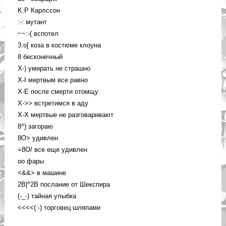
K:P Карлссон
:-: мутант
~~:-( вспотел
3:o[ коза в костюме клоуна
8 бесконечный
X-) умирать не страшно
X-I мертвым все равно
X-E после смерти отомщу
X->> встретимся в аду
X-X мертвые не разговаривают
8^) загораю
8O> удивлен
=8O/ все еще удивлен
oo фары
<&&> в машине
2B|^2B послание от Шекспира
(-_-) тайная улыбка
<<<<(:-) торговец шляпами