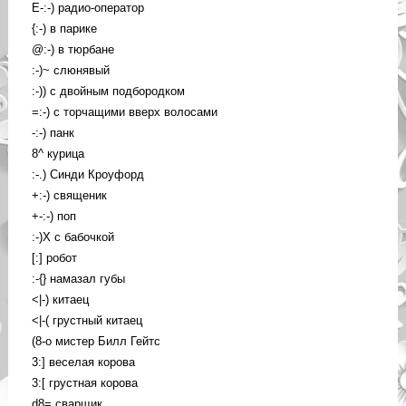
E-:-) радио-оператор
{:-) в парике
@:-) в тюрбане
:-)~ слюнявый
:-)) с двойным подбородком
=:-) с торчащими вверх волосами
-:-) панк
8^ курица
:-.) Синди Кроуфорд
+:-) священик
+-:-) поп
:-)X с бабочкой
[:] робот
:-{} намазал губы
<|-) китаец
<|-( грустный китаец
(8-o мистер Билл Гейтс
3:] веселая корова
3:[ грустная корова
d8= сварщик