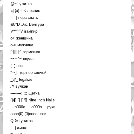
@~" улитка
«] ¦o)--l-< лесник
|--=| пора спать
&8^D Эйс Вентура
V^^^^V вампир
o+ женщина
o-> мужчина
[:|||||||:] гармошка
~~~^~ акула
(..) нос
*={||| торт со свечей
_\|/_ legalize
/*\ вулкан
---------;;;;; щетка
[]\[] [] []/[] Nine Inch Nails
__o000o___o000o__ руки
oooo(0) (0)oooo ноги
QD=| унитаз
| . | живот