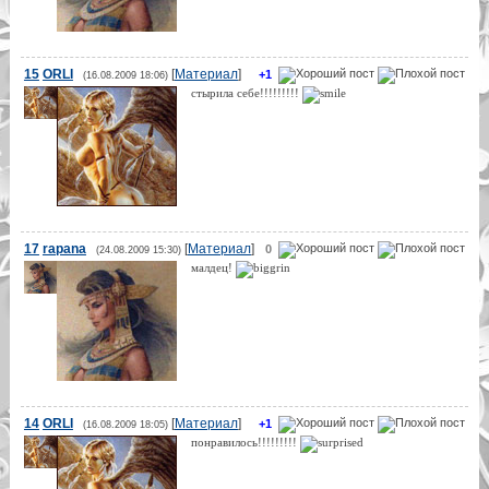
15
ORLI
[
Материал
]
+1
(16.08.2009 18:06)
стырила себе!!!!!!!!!
17
rapana
[
Материал
]
0
(24.08.2009 15:30)
малдец!
14
ORLI
[
Материал
]
+1
(16.08.2009 18:05)
понравилось!!!!!!!!!