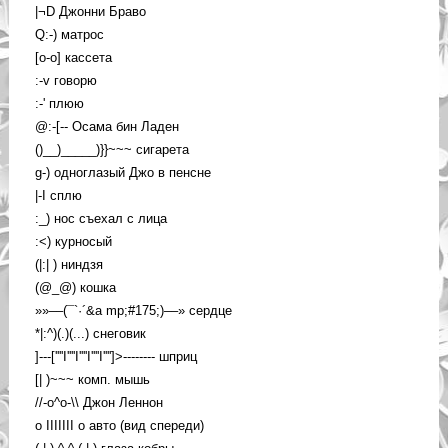
|¬D Джонни Браво
Q:-) матрос
[o-o] кассета
:-v говорю
:-' плюю
@:-[-- Осама бин Ладен
()__)_____)}}~~~ сигарета
g-) одноглазый Джо в пенсне
|-I сплю
:_) нос съехал с лица
:<) курносый
(|:| ) ниндзя
(@_@) кошка
»»––(¯`·´&a mp;#175;)––» сердце
*|:^)(.)(...) снеговик
]---[''''I''''I''''I''''I'''']>-------- шприц
[| )~~~ комп. мышь
//-o^o-\\ Джон Леннон
o IIIIIII o авто (вид спереди)