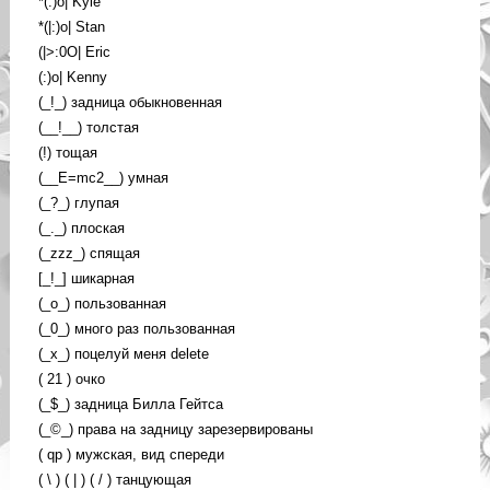
*(:)o| Kyle
*(|:)o| Stan
(|>:0O| Eric
(:)o| Kenny
(_!_) задница обыкновенная
(__!__) толстая
(!) тощая
(__E=mc2__) умная
(_?_) глупая
(_._) плоская
(_zzz_) спящая
[_!_] шикарная
(_о_) пользованная
(_0_) много раз пользованная
(_х_) поцелуй меня delete
( 21 ) очко
(_$_) задница Билла Гейтса
(_©_) права на задницу зарезервированы
( qp ) мужская, вид спереди
( \ ) ( | ) ( / ) танцующая