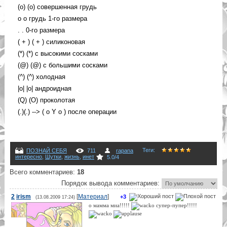
(o) (o) совершенная грудь
o o грудь 1-го размера
. . 0-го размера
( + ) ( + ) силиконовая
(*) (*) с высокими сосками
(@) (@) с большими сосками
(^) (^) холодная
|o| |o| андроидная
(Q) (O) проколотая
(.)(.) --> ( o Y o ) после операции
Теги
:
ПОЗНАЙ СЕБЯ
711
rapana
интересно
,
Шутки
,
жизнь
,
инет
5.0
/
4
Всего комментариев
:
18
Порядок вывода комментариев:
2
irism
[
Материал
]
+3
(13.08.2009 17:24)
о мамма миа!!!!!
супер-пупер!!!!!