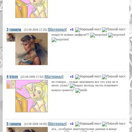
3
rapana
[
Материал
]
+3
(13.08.2009 17:25)
покруче всяких шифров!!!
4
irism
[
Материал
]
+3
(13.08.2009 17:52)
не говори....только запомнить все это уже не в
моих силах!
молодь пусть осваивает
новую грамоту!
5
rapana
[
Материал
]
+3
(13.08.2009 18:05)
ага...особенно анатомические данные в конце