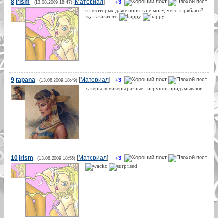
8
irism
[
Материал
]
+3
(13.08.2009 18:47)
я некоторых даже понять не могу, чего карябают?
жуть какая-то
9
rapana
[
Материал
]
+3
(13.08.2009 18:49)
хакеры ломакеры разные...игрушки придумывают...
10
irism
[
Материал
]
+3
(13.08.2009 18:55)