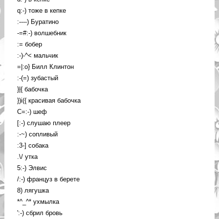
q:-) тоже в кепке
:----) Буратино
-=#:-) волшебник
:= бобер
:-)-^< мальчик
=|:o} Билл Клинтон
:-(=) зубастый
}|{ бабочка
})i({ красивая бабочка
С=:-) шеф
[:-) слушаю плеер
:-~) сопливый
:3-] собака
.\/ утка
5:-) Элвис
/:-) француз в берете
8) лягушка
*^_^* ухмылка
':-) сбрил бровь