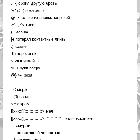
, :-) сбрил другую бровь
%*@:-( похмелье
@:-} только из парикмахерской
>^, , ^< киса
(-: левша
|-( потерял контактные линзы
:) карлик
:8) поросенок
<:>== индейка
:>-< руки вверх
@}->-- роза
:-< морж
:-(0) вопль
<**> краб
[]xxxx)[::::::::::::::> меч
[]xxxx)[::::::::::::::>~*~*~*~*~ магический меч
:-t хмурый
:-# со вставной челюстью
:-& прикуси язык