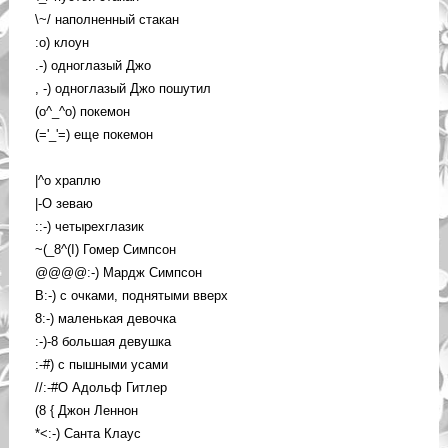
\~/ наполненный стакан
:o) клоун
.-) одноглазый Джо
, -) одноглазый Джо пошутил
(o^_^o) покемон
(='_'=) еще покемон
|^o храплю
|-O зеваю
::-) четырехглазик
~(_8^(I) Гомер Симпсон
@@@@:-) Мардж Симпсон
B:-) с очками, поднятыми вверх
8:-) маленькая девочка
:-)-8 большая девушка
:-#) с пышными усами
//:-#O Адольф Гитлер
(8 { Джон Леннон
*<:-) Санта Клаус