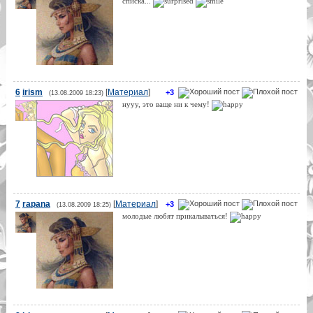
списка...
6
irism
[
Материал
]
+3
(13.08.2009 18:23)
нууу, это ваще ни к чему!
7
rapana
[
Материал
]
+3
(13.08.2009 18:25)
молодые любят прикалываться!