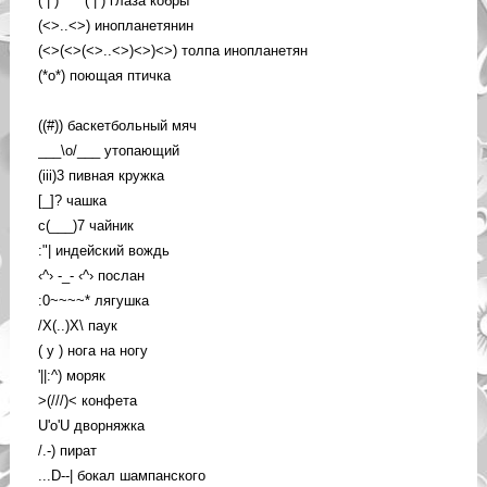
( | ) ^ ^ ( | ) глаза кобры
(<>..<>) инопланетянин
(<>(<>(<>..<>)<>)<>) толпа инопланетян
(*o*) поющая птичка
((#)) баскетбольный мяч
___\o/___ утопающий
(iii)3 пивная кружка
[_]? чашка
c(___)7 чайник
:"| индейский вождь
‹^› -_- ‹^› послан
:0~~~~* лягушка
/X(..)X\ паук
( y ) нога на ногу
'||:^) моряк
>(///)< конфета
U'o'U дворняжка
/.-) пират
...D--| бокал шампанского