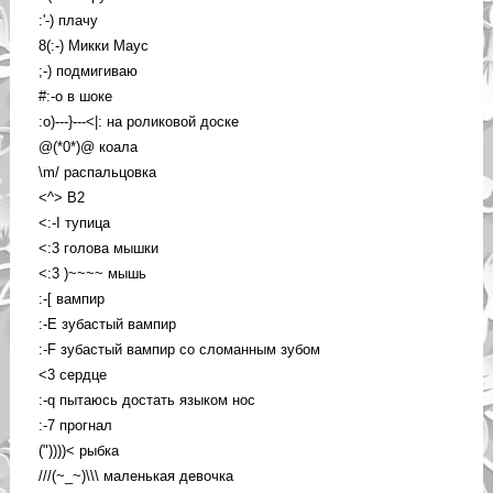
:'-) плачу
8(:-) Микки Маус
;-) подмигиваю
#:-o в шоке
:o)---}---<|: на роликовой доске
@(*0*)@ коала
\m/ распальцовка
<^> B2
<:-I тупица
<:3 голова мышки
<:3 )~~~~ мышь
:-[ вампир
:-E зубастый вампир
:-F зубастый вампир со сломанным зубом
<3 сердце
:-q пытаюсь достать языком нос
:-7 прогнал
("))))< рыбка
///(~_~)\\\ маленькая девочка