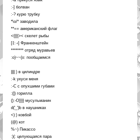
:-] болван
:-? курю трубку
*\o/* заводила
**== американский флаг
<{{{{>< скелет рыбы
[‡:·‹] Франкенштейн
******** отряд муравьев
:o)~~(o: пообщаемся
||||:) в цилиндре
:-k укуси меня
:-C с опухшими губами
:(|) горилла
():-O}}}} мусульманин
d('_')b в наушниках
<):) ковбой
(@) кот
%~) Пикассо
:)(: целующаяся пара