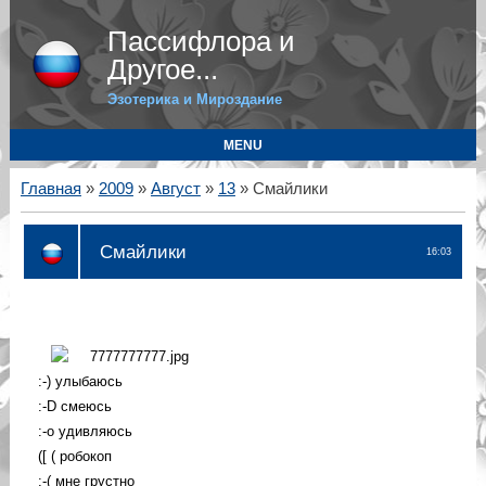
Пассифлора и
Другое...
Эзотерика и Мироздание
MENU
Главная
»
2009
»
Август
»
13
» Смайлики
Смайлики
16:03
:-) улыбаюсь
:-D смеюсь
:-o удивляюсь
([ ( робокоп
:-( мне грустно