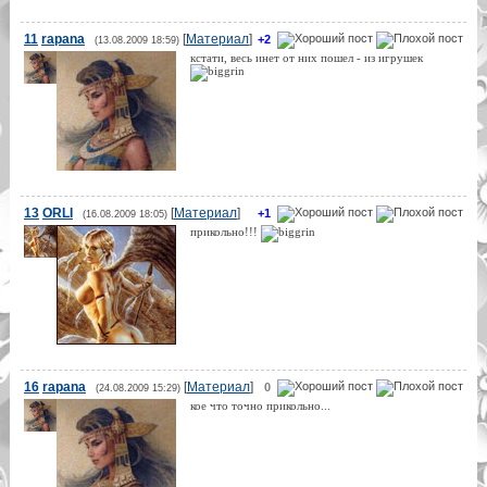
11
rapana
[
Материал
]
+2
(13.08.2009 18:59)
кстати, весь инет от них пошел - из игрушек
13
ORLI
[
Материал
]
+1
(16.08.2009 18:05)
прикольно!!!
16
rapana
[
Материал
]
0
(24.08.2009 15:29)
кое что точно прикольно...