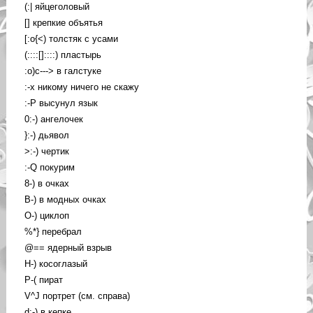
(:| яйцеголовый
[] крепкие объятья
[:o{<) толстяк с усами
(::::[]::::) пластырь
:o)c---> в галстуке
:-x никому ничего не скажу
:-P высунул язык
0:-) ангелочек
}:-) дьявол
>:-) чертик
:-Q покурим
8-) в очках
B-) в модных очках
O-) циклоп
%*} перебрал
@== ядерный взрыв
H-) косоглазый
P-( пират
V^J портрет (см. справа)
d:-) в кепке