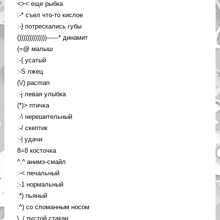
<>< еще рыбка
:-* съел что-то кислое
:-} потрескались губы
())))))))))))))------* динамит
(=@ малыш
:-{ усатый
:-S лжец
(\/) pacman
:-j левая улыбка
(*)> птичка
:-\ нерешительный
:-/ скептик
:-| удачи
8=8 косточка
^.^ анимэ-смайл
:-< печальный
:-1 нормальный
:*) пьяный
:^) со сломанным носом
\_/ пустой стакан