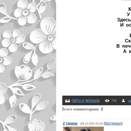
У
Здесь
И ос
Ск
В печ
А м
ПЕРО И ЧЕРНИЛА
740
r
Всего комментариев
:
2
2
rapana
[
Материал
]
(29.10.2010 23:13)