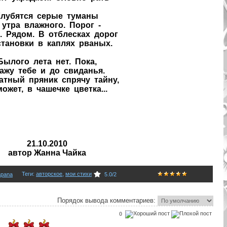
Клубятся серые туманы
 утра влажного. Порог -
. Рядом. В отблесках дорог
тановки в каплях рваных.
Былого лета нет. Пока,
ажу тебе и до свиданья.
атный пряник спрячу тайну,
ожет, в чашечке цветка...
21.10.2010
автор Жанна Чайка
Теги
:
авторское
,
мои стихи
apana
5.0
/
2
Порядок вывода комментариев:
0