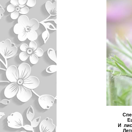
Спе
Е
И ли
Лет