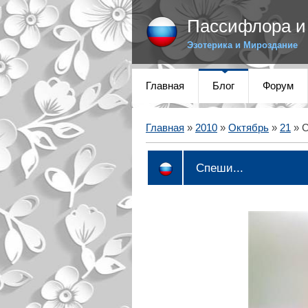
Пассифлора и 
Эзотерика и Мироздание
Главная
Блог
Форум
Главная
»
2010
»
Октябрь
»
21
» С
Спеши...