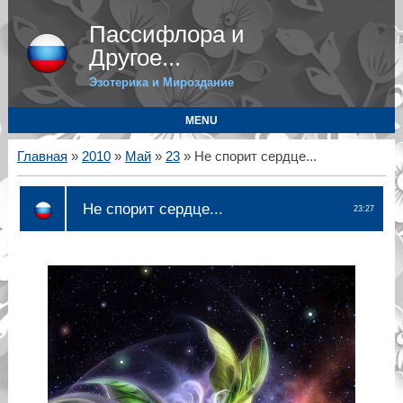
Пассифлора и
Другое...
Эзотерика и Мироздание
MENU
Главная
»
2010
»
Май
»
23
» Не спорит сердце...
Не спорит сердце...
23:27