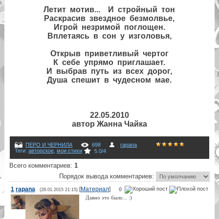
Летит мотив... И стройный тон
Раскрасив звездное безмолвье,
Игрой незримой поглощен.
Вплетаясь в сон у изголовья,
Открыв приветливый чертог
К себе упрямо приглашает.
И выбрав путь из всех дорог,
Душа спешит в чудесном мае.
22.05.2010
автор Жанна Чайка
ПЕРО И ЧЕРНИЛА
698
rapana
Теги
:
авторскoe
,
мои стихи
5.0
/
4
Всего комментариев
:
1
Порядок вывода комментариев:
1
rapana
[
Материал
]
0
(28.01.2015 21:15)
Давно это было... :)