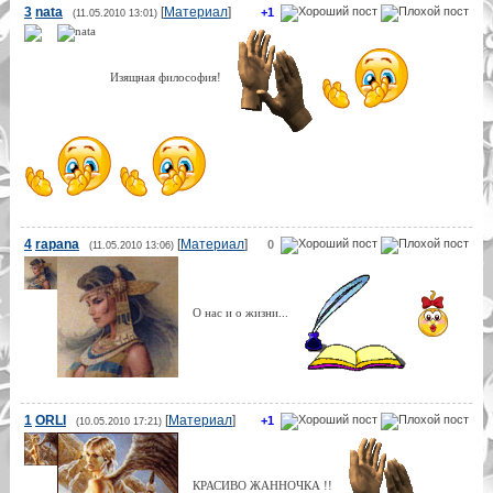
3
nata
[
Материал
]
+1
(11.05.2010 13:01)
Изящная философия!
4
rapana
[
Материал
]
0
(11.05.2010 13:06)
О нас и о жизни...
1
ORLI
[
Материал
]
+1
(10.05.2010 17:21)
КРАСИВО ЖАННОЧКА !!