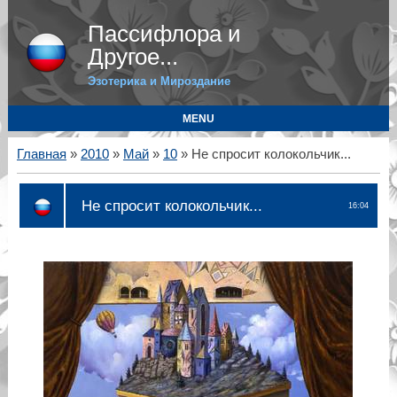
Пассифлора и
Другое...
Эзотерика и Мироздание
MENU
Главная
»
2010
»
Май
»
10
» Не спросит колокольчик...
Не спросит колокольчик...
16:04