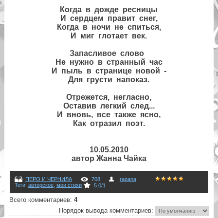
Когда в дожде ресницы
И сердцем правит снег,
Когда в ночи не спиться,
И миг глотает век.
Запасливое слово
Не нужно в странный час
И пыль в странице новой -
Для грусти напоказ.
Отрежется, негласно,
Оставив легкий след...
И вновь, все также ясно,
Как отразил поэт.
10.05.2010
автор Жанна Чайка
ПЕРО И ЧЕРНИЛА
708
rapana
Теги
:
авторское
,
мои стихи
5.0
/
1
Всего комментариев
:
4
Порядок вывода комментариев: