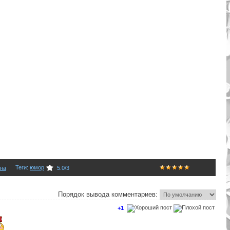
Теги
:
юмор
на
5.0
/
3
Порядок вывода комментариев:
+1