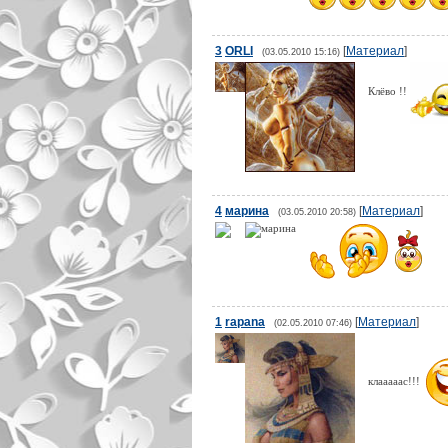
3
ORLI
[
Материал
]
(03.05.2010 15:16)
Клёво !!
4
марина
[
Материал
]
(03.05.2010 20:58)
1
rapana
[
Материал
]
(02.05.2010 07:46)
клааааас!!!