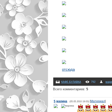
отсюда
КАФЕ БУЛАВКА
792
мари
Всего комментариев
:
5
5
марина
[
Материал
]
(05.05.2010 19:03)