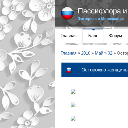
Пассифлора и 
Эзотерика и Мироздание
Главная
Блог
Форум
Главная
»
2010
»
Май
»
02
» Остор
Осторожно женщины!