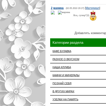
2
марина
[
Материал
]
(02.05.2010 20:27)
Ага, супер!)))
Добавлять комментар
Категории раздела
КАФЕ БУЛАВКА
РАЗНОЕ О ВКУСНОМ
НАША КЛУМБА
КАМНИ И МИНЕРАЛЫ
ПОЗНАЙ СЕБЯ
В ДРУГИХ МИРАХ
УЗЕЛКИ НА ПАМЯТЬ