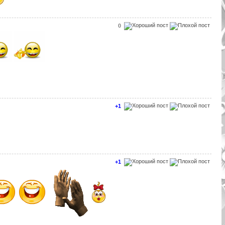
0
+1
+1