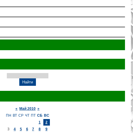
«
Май 2010
»
ПН
ВТ
СР
ЧТ
ПТ
СБ
ВС
1
2
3
4
5
6
7
8
9