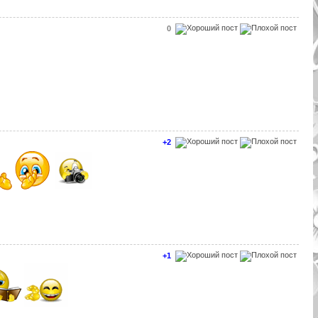
0
+2
+1