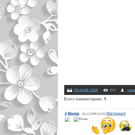
ПОЗНАЙ СЕБЯ
813
rapa
Всего комментариев
:
5
2
Малка
[
Материал
]
(24.12.2009 22:53)