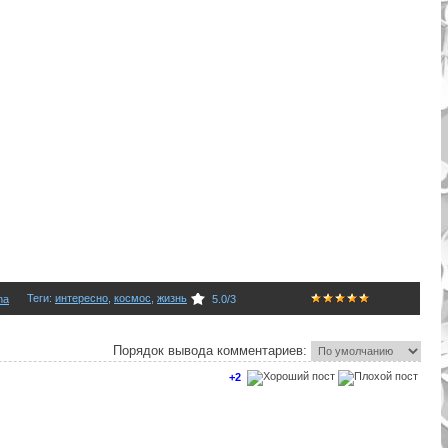
Теги
:
интересно
,
космос
,
жизнь
na
5.0
/
3
Порядок вывода комментариев:
+2