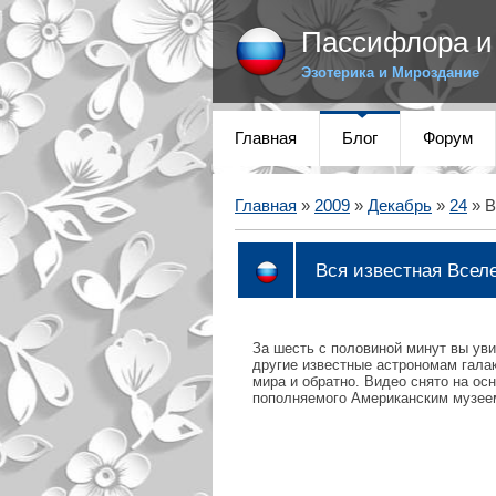
Пассифлора и 
Эзотерика и Мироздание
Главная
Блог
Форум
Главная
»
2009
»
Декабрь
»
24
» В
Вся известная Всел
За шесть с половиной минут вы ув
другие известные астрономам галак
мира и обратно. Видео снято на ос
пополняемого Американским музеем