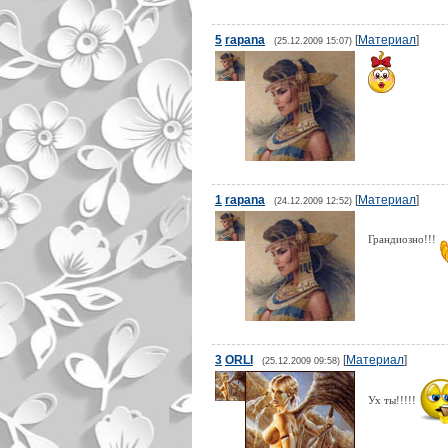
5
rapana
[
Материал
]
(25.12.2009 15:07)
1
rapana
[
Материал
]
(24.12.2009 12:52)
Грандиозно!!!
3
ORLI
[
Материал
]
(25.12.2009 09:58)
Ух ты!!!!!