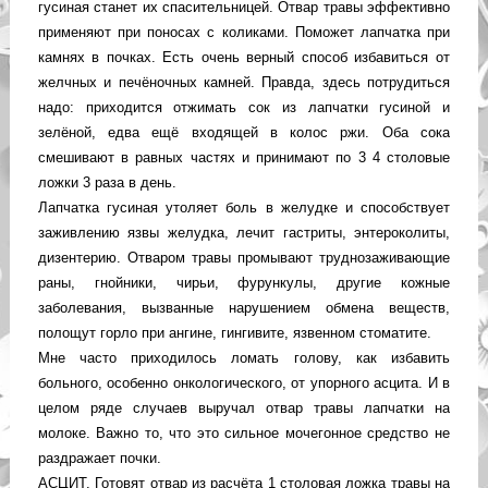
гусиная станет их спасительницей. Отвар травы эффективно
применяют при поносах с коликами. Поможет лапчатка при
камнях в почках. Есть очень верный способ избавиться от
желчных и печёночных камней. Правда, здесь потрудиться
надо: приходится отжимать сок из лапчатки гусиной и
зелёной, едва ещё входящей в колос ржи. Оба сока
смешивают в равных частях и принимают по 3 4 столовые
ложки 3 раза в день.
Лапчатка гусиная утоляет боль в желудке и способствует
заживлению язвы желудка, лечит гастриты, энтероколиты,
дизентерию. Отваром травы промывают труднозаживающие
раны, гнойники, чирьи, фурункулы, другие кожные
заболевания, вызванные нарушением обмена веществ,
полощут горло при ангине, гингивите, язвенном стоматите.
Мне часто приходилось ломать голову, как избавить
больного, особенно онкологического, от упорного асцита. И в
целом ряде случаев выручал отвар травы лапчатки на
молоке. Важно то, что это сильное мочегонное средство не
раздражает почки.
АСЦИТ. Готовят отвар из расчёта 1 столовая ложка травы на