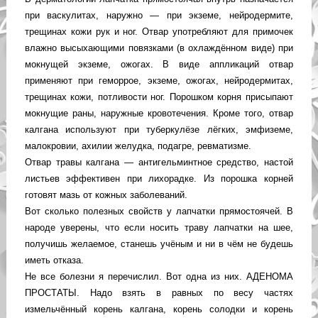
при васкулитах, наружно — при экземе, нейродермите,
трещинах кожи рук и ног. Отвар употребляют для примочек
влажно высыхающими повязками (в охлаждённом виде) при
мокнущей экземе, ожогах. В виде аппликаций отвар
применяют при геморрое, экземе, ожогах, нейродермитах,
трещинах кожи, потливости ног. Порошком корня присыпают
мокнущие раны, наружные кровотечения. Кроме того, отвар
калгана используют при туберкулёзе лёгких, эмфиземе,
малокровии, ахилии желудка, подагре, ревматизме.
Отвар травы калгана — антигельминтное средство, настой
листьев эффективен при лихорадке. Из порошка корней
готовят мазь от кожных заболеваний.
Вот сколько полезных свойств у лапчатки прямостоячей. В
народе уверены, что если носить траву лапчатки на шее,
получишь желаемое, станешь учёным и ни в чём не будешь
иметь отказа.
Не все болезни я перечислил. Вот одна из них. АДЕНОМА
ПРОСТАТЫ. Надо взять в равных по весу частях
измельчённый корень калгана, корень солодки и корень