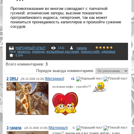
* * *
Противопоказания во многом совпадают с лапчаткой
гусиной: атонические запоры, высокие показатели
протромбинового индекса, гипертония, так как может
понизиться проницаемость капилляров и произойти сужение
сосудов.
НАРОДНЫЙ ОПЫТ
1411
rapana
Теги
:
рецепты
,
природа
,
волшебные растения
,
помоги себе
,
здоровье
5.0
/
4
Всего комментариев
:
3
Порядок вывода комментариев:
2
ORLI
[
Материал
]
+1
(26.10.2009 14:29)
полезная инфа - спасибо!!!
3
rapana
[
Материал
]
0
(26.10.2009 15:06)
очень!!! знаешь как я все травки люблю - в них