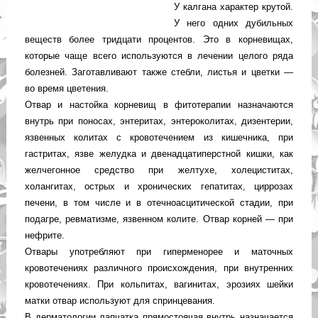
У калгана характер крутой.
У него одних дубильных
веществ более тридцати процентов. Это в корневищах,
которые чаще всего используются в лечении целого ряда
болезней. Заготавливают также стебли, листья и цветки —
во время цветения.
Отвар и настойка корневищ в фитотерапии назначаются
внутрь при поносах, энтеритах, энтероколитах, дизентерии,
язвенных колитах с кровотечением из кишечника, при
гастритах, язве желудка и двенадцатиперстной кишки, как
желчегонное средство при желтухе, холециститах,
холангитах, острых и хронических гепатитах, циррозах
печени, в том числе и в отечноасцитической стадии, при
подагре, ревматизме, язвенном колите. Отвар корней — при
нефрите.
Отвары употребляют при гиперменорее и маточных
кровотечениях различного происхождения, при внутренних
кровотечениях. При кольпитах, вагинитах, эрозиях шейки
матки отвар используют для спринцевания.
В дерматологии лапчатка прямостоячая внутрь назначается