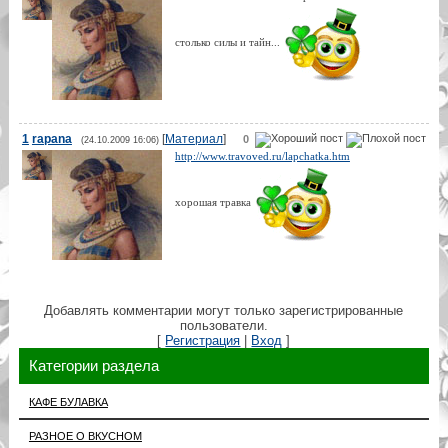
столько силы и тайн...
1
rapana
[
Материал
]
0
(24.10.2009 16:06)
http://www.travoved.ru/lapchatka.htm
хорошая травка
Добавлять комментарии могут только зарегистрированные
пользователи.
[
Регистрация
|
Вход
]
Категории раздела
КАФЕ БУЛАВКА
РАЗНОЕ О ВКУСНОМ