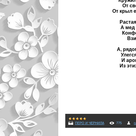
Кружил
От св
От крыл е
Растая
А мед
Конфе
Взи
А, рядо
Улегс
И аро
Из эти
ПЕРО И ЧЕРНИЛА
775
r