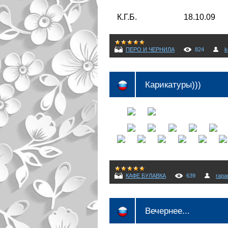
К.Г.Б. 18.10.09
ПЕРО И ЧЕРНИЛА
824
k
Карикатуры)))
КАФЕ БУЛАВКА
639
rapa
Вечернее...