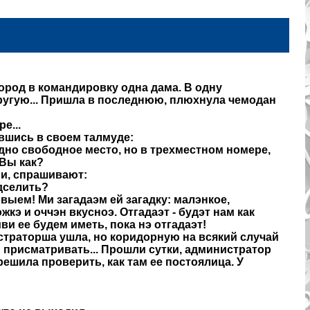
ород в командировку одна дама. В одну
другую... Пришла в последнюю, плюхнула чемодан
е...
вшись в своем талмуде:
 одно свободное место, но в трехместном номере,
 Вы как?
и, спрашивают:
дселить?
овыем! Ми загадаэм ей загадку: малэнкое,
кэ и оччэн вкусноэ. Отгадаэт - будэт нам как
иви ее будем иметь, пока нэ отгадаэт!
страторша ушла, но коридорную на всякий случай
 присматривать... Прошли сутки, администратор
решила проверить, как там ее постоялица. У