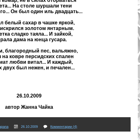
 комар, не в силах оторваться
ета... На столе шуршали тени
го... Он был один иль двадцать...
л белый сахар в чашке яркой,
 искрился золотом янтарным.
тка сладко таяла... И зайкой,
рала дама на юнца гусара.
м, благородный пес, вальяжно,
я на ковре персидских спален
мат любви витал... И каждый,
х двух был нежен, и печален...
26.10.2009
автор Жанна Чайка
apana
26.10.2009
Комментарии (4)