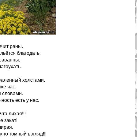
ечит раны.
льётся благодать.
саванны,
лагоухать.
валенный холстами.
 же час.
я словами.
ость есть у нас.
та лихая!!!
е закат!
мирая,
жно томный взгляд!!!