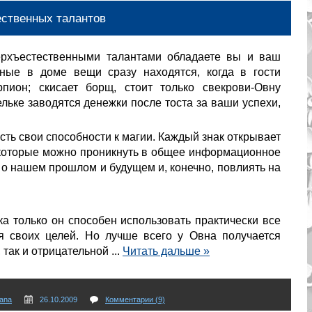
ественных талантов
верхъестественными талантами обладаете вы и ваш
ые в доме вещи сразу находятся, когда в гости
рпион; скисает борщ, стоит только свекрови-Овну
ельке заводятся денежки после тоста за ваши успехи,
сть свои способности к магии. Каждый знак открывает
з которые можно проникнуть в общее информационное
 о нашем прошлом и будущем и, конечно, повлиять на
а только он способен использовать практически все
я своих целей. Но лучше всего у Овна получается
 так и отрицательной
...
Читать дальше »
ana
26.10.2009
Комментарии (9)