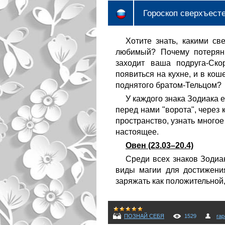
Гороскоп сверхъест
Хотите знать, какими с
любимый? Почему потерянн
заходит ваша подруга-Ско
появиться на кухне, и в кош
поднятого братом-Тельцом?
У каждого знака Зодиака е
перед нами "ворота", чере
пространство, узнать многое
настоящее.
Овен (23.03–20.4)
Среди всех знаков Зодиак
виды магии для достижени
заряжать как положительной,
ПОЗНАЙ СЕБЯ
1529
rap