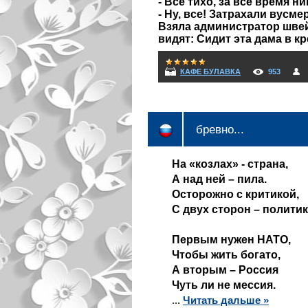
- Все тихо, за все время ни
- Ну, все! Затрахали вусме
Взяла администратор швей
видят: Сидит эта дама в кр
КАФЕ БУЛАВКА
953
бревно...
На «козлах» - страна,
А над ней – пила.
Осторожно с критикой,
С двух сторон – политик
Первым нужен НАТО,
Чтобы жить богато,
А вторым – Россия
Чуть ли не мессия.
...
Читать дальше »