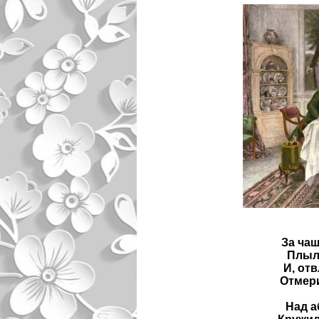
За чаш
Плыло
И, от
Отмер
Над а