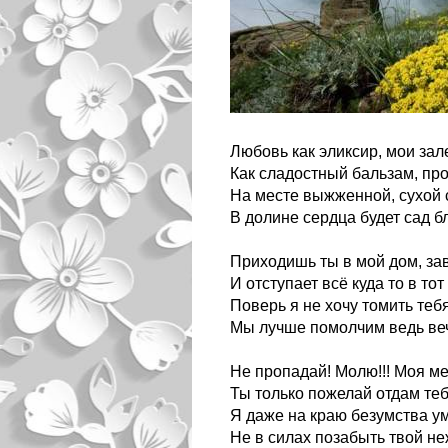
Любовь как эликсир, мои зал
Как сладостный бальзам, про
На месте выжженной, сухой 
В долине сердца будет сад б
Приходишь ты в мой дом, за
И отступает всё куда то в тот
Поверь я не хочу томить теб
Мы лучше помолчим ведь вечн
Не пропадай! Молю!!! Моя меч
Ты только пожелай отдам теб
Я даже на краю безумства у
Не в силах позабыть твой не