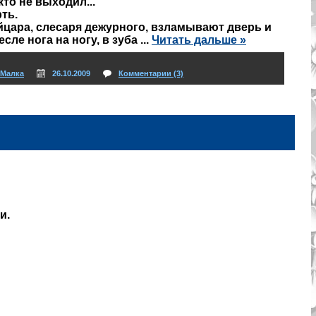
кто не выходил...
рть.
цара, слесаря дежурного, взламывают дверь и
есле нога на ногу, в зуба
...
Читать дальше »
Малка
26.10.2009
Комментарии (3)
и.