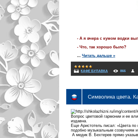
- А я вчера с кумом водки вы
- Что, так хорошо было?
...
Читать дальше »
КАФЕ БУЛАВКА
866
Символика цвета. К
Вопрос цветовой гармонии и ее вл
издавна.
Еще Аристотель писал: «Цвета по 
подобно музыкальным созвучиям и
А медик В. Бехтерев прямо указыв