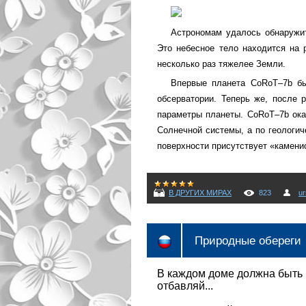
Астрономам удалось обнаружит
Это небесное тело находится на 
несколько раз тяжелее Земли.
Впервые планета CoRoT–7b бы
обсерватории. Теперь же, после 
параметры планеты. CoRoT–7b ока
Солнечной системы, а по геологи
поверхности присутствует «камени
В ДРУГИХ МИРАХ
823
ur
Природные обереги
В каждом доме должна быть
отбавляй...