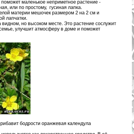
х поможет маленькое неприметное растение -
ая, или по простому, гусиная лапка.
белой материи мешочек размером 2 на 2 см и
ой лапчатки.
а видном, но высоком месте. Это растение сослужит
емье, улучшит атмосферу в доме и поможет
прибавит бодрости оранжевая календула