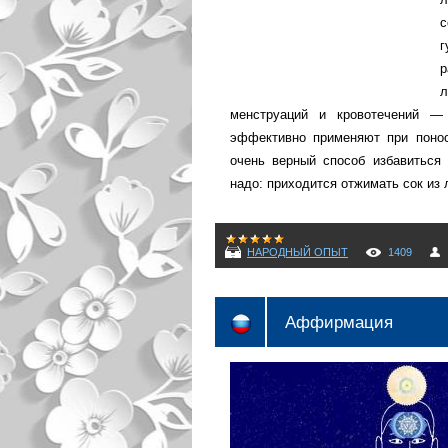
с
р
менструаций и кровотечений — 
эффективно применяют при понос
очень верный способ избавиться
надо: приходится отжимать сок из
НАРОДНЫЙ ОПЫТ
1409
Аффирмация