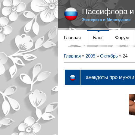
Пассифлора и 
Эзотерика и Мироздание
Главная
Блог
Форум
Главная
»
2009
»
Октябрь
»
24
анекдоты про мужчи