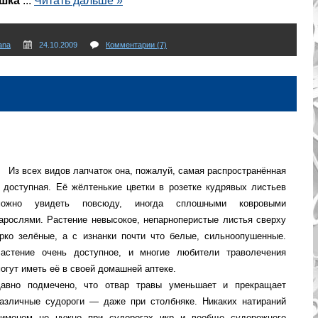
шка
...
Читать дальше »
ana
24.10.2009
Комментарии (7)
Из всех видов лапчаток она, пожалуй, самая распространённая
 доступная. Её жёлтенькие цветки в розетке кудрявых листьев
можно увидеть повсюду, иногда сплошными ковровыми
арослями. Растение невысокое, непарноперистые листья сверху
рко зелёные, а с изнанки почти что белые, сильноопушенные.
астение очень доступное, и многие любители траволечения
огут иметь её в своей домашней аптеке.
авно подмечено, что отвар травы уменьшает и прекращает
азличные судороги — даже при столбняке. Никаких натираний
имоном не нужно при судорогах икр и вообще судорожного