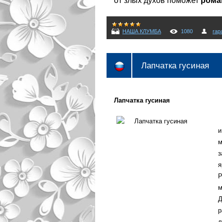
от злых духов поможет
рома
НАША КЛУМБА
1080
rap
Лапчатка гусиная
Лапчатка гусиная
и
з
я
Р
м
Д
р
л