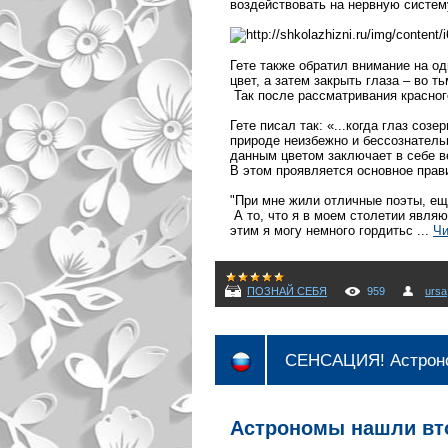
воздействовать на нервную систем
Гете также обратил внимание на од
цвет, а затем закрыть глаза – во 
Так после рассматривания красного
Гете писал так: «...когда глаз созе
природе неизбежно и бессознательн
данным цветом заключает в себе вес
В этом проявляется основное прав
"При мне жили отличные поэты, ещ
А то, что я в моем столетии явля
этим я могу немного гордитьс
...
Чи
ПОЗНАЙ СЕБЯ
959
ursa
СЕНСАЦИЯ! Астрон
Астрономы нашли в