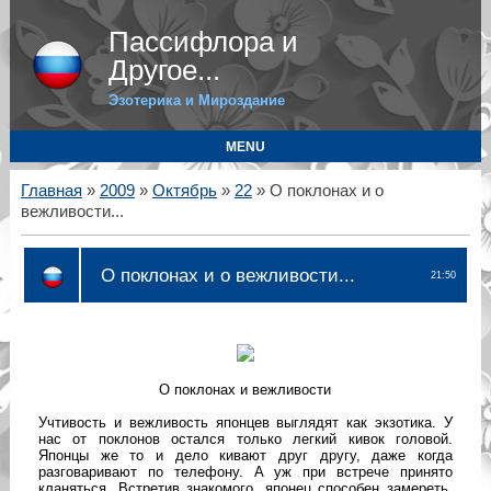
Пассифлора и
Другое...
Эзотерика и Мироздание
MENU
Главная
»
2009
»
Октябрь
»
22
» О поклонах и о
вежливости...
О поклонах и о вежливости...
21:50
О поклонах и вежливости
Учтивость и вежливость японцев выглядят как экзотика. У
нас от поклонов остался только легкий кивок головой.
Японцы же то и дело кивают друг другу, даже когда
разговаривают по телефону. А уж при встрече принято
кланяться. Встретив знакомого, японец способен замереть,