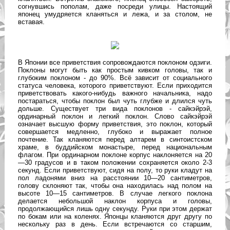
согнувшись пополам, даже посреди улицы. Настоящий
японец умудряется кланяться и лежа, и за столом, не
вставая.
В Японии все приветствия сопровождаются поклоном
одзиги
.
Поклоны могут быть как простым кивком головы, так и
глубоким поклоном - до 90%. Всё зависит от социального
статуса человека, которого приветствуют. Если приходится
приветствовать какого-нибудь важного начальника, надо
постараться, чтобы поклон был чуть глубже и длился чуть
дольше. Существует три вида поклонов -
сайкэйрэй
,
ординарный поклон и легкий поклон. Слово сайкэйрэй
означает высшую форму приветствия, это поклон, который
совершается медленно, глубоко и выражает полное
почтение. Так кланяются перед алтарем в синтоистском
храме, в буддийском монастыре, перед национальным
флагом. При ординарном поклоне корпус наклоняется на 20
—30 градусов и в таком положении сохраняется около 2-3
секунд. Если приветствуют, сидя на полу, то руки кладут на
пол ладонями вниз на расстоянии 10—20 сантиметров,
голову склоняют так, чтобы она находилась над полом на
высоте 10—15 сантиметров. В случае легкого поклона
делается небольшой наклон корпуса и головы,
продолжающийся лишь одну секунду. Руки при этом держат
по бокам или на коленях. Японцы кланяются друг другу по
нескольку раз в день. Если встречаются со старшим,