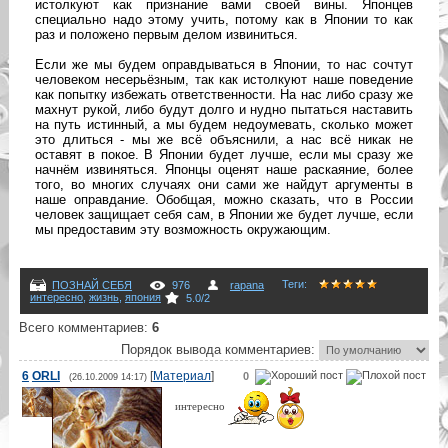
истолкуют как признание вами своей вины. Японцев
специально надо этому учить, потому как в Японии то как
раз и положено первым делом извиниться.
Если же мы будем оправдываться в Японии, то нас сочтут
человеком несерьёзным, так как истолкуют наше поведение
как попытку избежать ответственности. На нас либо сразу же
махнут рукой, либо будут долго и нудно пытаться наставить
на путь истинный, а мы будем недоумевать, сколько может
это длиться - мы же всё объяснили, а нас всё никак не
оставят в покое. В Японии будет лучше, если мы сразу же
начнём извиняться. Японцы оценят наше раскаяние, более
того, во многих случаях они сами же найдут аргументы в
наше оправдание. Обобщая, можно сказать, что в России
человек защищает себя сам, в Японии же будет лучше, если
мы предоставим эту возможность окружающим.
Теги
:
ПОЗНАЙ СЕБЯ
976
rapana
интересно
,
жизнь
,
япония
5.0
/
2
Всего комментариев
:
6
Порядок вывода комментариев:
6
ORLI
[
Материал
]
0
(26.10.2009 14:17)
интересно