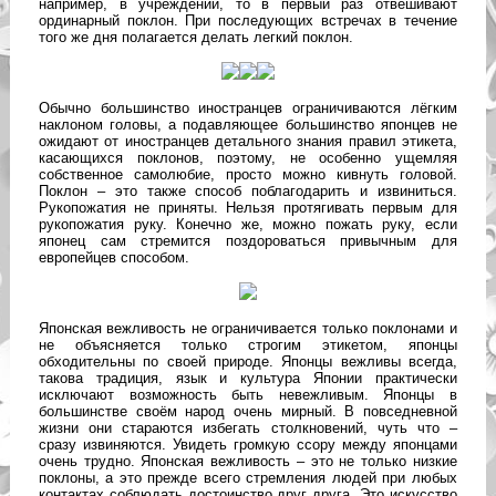
например, в учреждении, то в первый раз отвешивают
ординарный поклон. При последующих встречах в течение
того же дня полагается делать легкий поклон.
Обычно большинство иностранцев ограничиваются лёгким
наклоном головы, а подавляющее большинство японцев не
ожидают от иностранцев детального знания правил этикета,
касающихся поклонов, поэтому, не особенно ущемляя
собственное самолюбие, просто можно кивнуть головой.
Поклон – это также способ поблагодарить и извиниться.
Рукопожатия не приняты. Нельзя протягивать первым для
рукопожатия руку. Конечно же, можно пожать руку, если
японец сам стремится поздороваться привычным для
европейцев способом.
Японская вежливость не ограничивается только поклонами и
не объясняется только строгим этикетом, японцы
обходительны по своей природе. Японцы вежливы всегда,
такова традиция, язык и культура Японии практически
исключают возможность быть невежливым. Японцы в
большинстве своём народ очень мирный. В повседневной
жизни они стараются избегать столкновений, чуть что –
сразу извиняются. Увидеть громкую ссору между японцами
очень трудно. Японская вежливость – это не только низкие
поклоны, а это прежде всего стремления людей при любых
контактах соблюдать достоинство друг друга. Это искусство