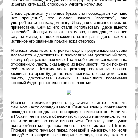
избегать ситуаций, способных унизить кого-либо.
Слово
сумимасэн
у японцев буквально переводится как "мне
нет прощенья", это аналог нашего "простите", оно
употребляется на каждом шагу. Иногда оно заменяет простое
приветствие. Сейчас его стали использовать даже вместо
"спасибо". Японцы слышат это слово, подходящее на все
случаи жизни, от всех и каждого сотни раз в день, так что
истинное его значение практически стерлось.
Японская вежливость строится ещё в приуменьшении своих
достоинств и достижений и преувеличении достижений того,
к кому обращаются вежливо. Если собеседник согласится на
откровенную лесть, сказанную из вежливости, то он покажет
себя хамом. Поэтому часто разговор состоит из японца-
хозяина, который будет во всю принижать свой дом, свою
работу, достоинства близких, и вежливого посетителя
который будет решительно не соглашаться.
Японцы, сталкивающиеся с русскими, считают, что мы
слишком часто оправдываемся. Сами же японцы практически
никогда этого не делают, они сразу же извиняются. Если мы
в России, не пытаясь объясниться, просто извиняемся, то мы
так и остаемся во всём виноватыми. Так что у нас лучше
всего отбиваться до последнего. Точно так же в Штатах.
Японцев часто поучают перед поездкой в Америку, что, если
попадёте в аварию, не говорите «sorry», потому как это