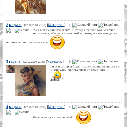
2
марина
[
Материал
]
+1
(22.10.2009 21:56)
Уж слишком они вежливы!!! Потому и психов там наверное
много-все в себе держат-нет чтобы матом, как мы всех далеко
послать, а они извиняются еще
3
rapana
[
Материал
]
0
(22.10.2009 21:58)
у них и самураи были - так что воинственности им
не занимать...просто внешнее спокойные...
4
марина
[
Материал
]
+1
(22.10.2009 22:08)
Нечего тогда им извиняться!!!