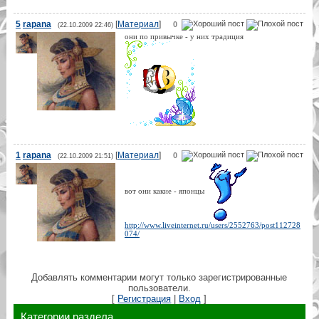
5
rapana
[
Материал
]
0
(22.10.2009 22:46)
они по привычке - у них традиция
1
rapana
[
Материал
]
0
(22.10.2009 21:51)
вот они какие - японцы
http://www.liveinternet.ru/users/2552763/post112728
074/
Добавлять комментарии могут только зарегистрированные
пользователи.
[
Регистрация
|
Вход
]
Категории раздела