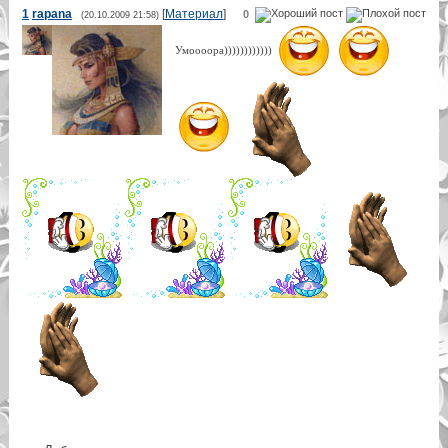
1
rapana
[
Материал
]
0
(20.10.2009 21:58)
Умоооора))))))))))))