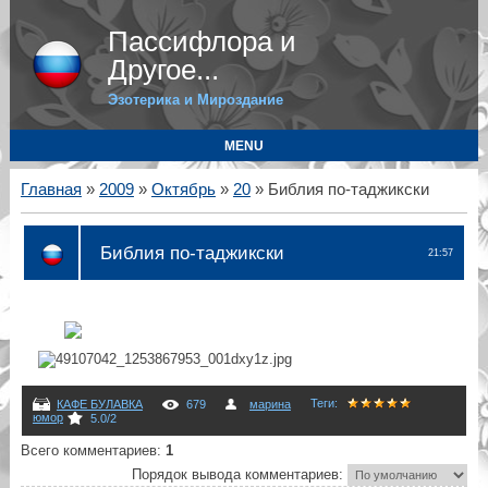
Пассифлора и
Другое...
Эзотерика и Мироздание
MENU
Главная
»
2009
»
Октябрь
»
20
» Библия по-таджикски
Библия по-таджикски
21:57
Теги
:
КАФЕ БУЛАВКА
679
марина
юмор
5.0
/
2
Всего комментариев
:
1
Порядок вывода комментариев: