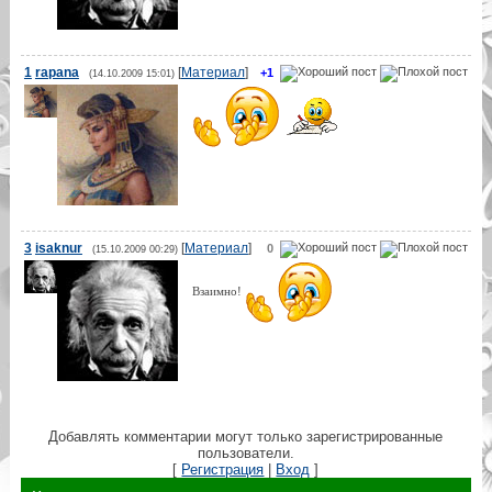
1
rapana
[
Материал
]
+1
(14.10.2009 15:01)
3
isaknur
[
Материал
]
0
(15.10.2009 00:29)
Взаимно!
Добавлять комментарии могут только зарегистрированные
пользователи.
[
Регистрация
|
Вход
]