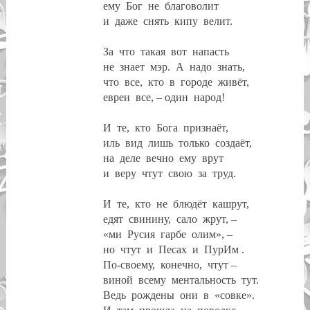
ему
Бог
не
благоволит
и
даже
снять
кипу
велит.
За
что
такая
вот
напасть
не
знает
мэр.
А
надо
знать,
что
все,
кто
в
городе
живёт,
евреи
все, – один
народ!
И
те,
кто
Бога
признаёт,
иль
вид
лишь
только
создаёт,
на
деле
вечно
ему
врут
и
веру
чтут
свою
за
труд.
И
те,
кто
не
блюдёт
кашрут,
едят
свинину,
сало
жрут, –
«ми
Русия
гарбе
олим», –
но
чтут
и
Песах
и
ПурИм .
По-своему,
конечно,
чтут –
виной
всему
ментальность
тут.
Ведь
рождены
они
в
«совке».