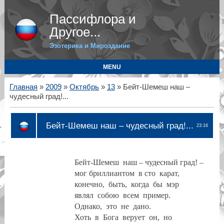
Пассифлора и
Другое...
Эзотерика и Мироздание
MENU
Главная
»
2009
»
Октябрь
»
13
» Бейт-Шемеш наш –
чудесный град!...
Бейт-Шемеш наш – чудесный град!...
23:16
Бейт-Шемеш
наш – чудесный град! –
мог бриллиантом
в сто
карат,
конечно,
быть,
когда
бы
мэр
являл
собою
всем
пример.
Однако,
это
не
дано.
Хоть
в
Бога
верует
он,
но