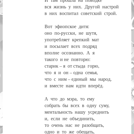
И
там
прошла
на
поводке
вся
жизнь
у
них.
Другой
настрой
в
них
воспитал
советский
строй.
Вот
эфиопское
дитя:
оно
по-русски,
не
шутя,
употребляет
крепкий
мат
и
посылает
всех
подряд
вполне
осознанно.
А
я
такого
и не
повторю:
старик – я
от стыда
горю,
что
я
и
он – одна
семья,
что
с
ним – единый
мы
народ,
и
вместе
нам
идти
вперёд.
А
что
до
мэра,
то
ему
собрать
бы
всех
в
одну
суму,
ментальность
нашу
усреднить
и,
если
не
объединить,
то
очень
нас
не
разобщать,
одно
и
то
же
обещать,