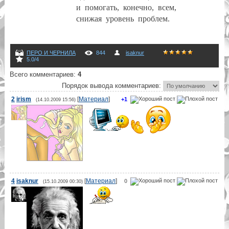
и
помогать,
конечно,
всем,
снижая
уровень
проблем.
ПЕРО И ЧЕРНИЛА
844
isaknur
5.0
/
4
Всего комментариев
:
4
Порядок вывода комментариев:
2
irism
[
Материал
]
+1
(14.10.2009 15:56)
4
isaknur
[
Материал
]
0
(15.10.2009 00:30)