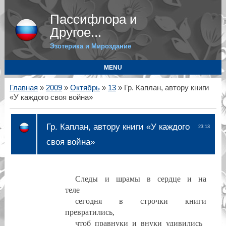
Пассифлора и
Другое...
Эзотерика и Мироздание
MENU
Главная
»
2009
»
Октябрь
»
13
» Гр. Каплан, автору книги
«У каждого своя война»
Гр. Каплан, автору книги «У каждого
23:13
своя война»
Следы
и
шрамы
в
сердце
и
на
теле
сегодня
в
строчки
книги
превратились,
чтоб
правнуки
и
внуки
удивились