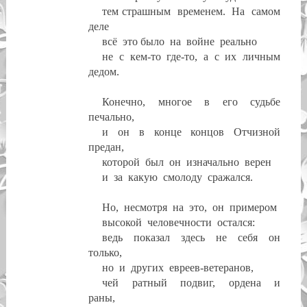
тем страшным
временем.
На
самом
деле
всё
это было
на
войне
реально
не
с
кем-то
где-то,
а
с
их
личным
дедом.
Конечно,
многое
в
его
судьбе
печально,
и
он
в
конце
концов
Отчизной
предан,
которой
был
он
изначально
верен
и
за
какую
смолоду
сражался.
Но,
несмотря
на
это,
он
примером
высокой
человечности
остался:
ведь
показал
здесь
не
себя
он
только,
но
и
других
евреев-ветеранов,
чей
ратный
подвиг,
ордена
и
раны,