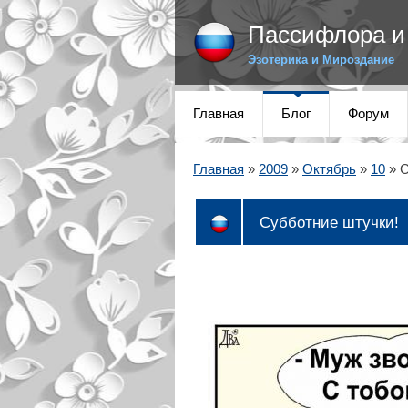
Пассифлора и 
Эзотерика и Мироздание
Главная
Блог
Форум
Главная
»
2009
»
Октябрь
»
10
» С
Субботние штучки!