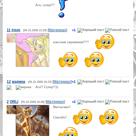
Ага, супер!!!
11
irism
[
Материал
]
+1
(06.10.2009 15:26)
классные украшения!!!!!
12
марина
[
Материал
]
+1
(06.10.2009 18:23)
Ага!! Супер!!))
2
ORLI
[
Материал
]
+2
(05.10.2009 16:08)
Впечатляет!
Спасибо!