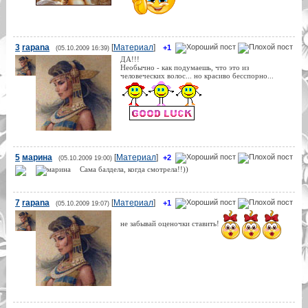
3
rapana
[
Материал
]
+1
(05.10.2009 16:39)
ДА!!!
Необычно - как подумаешь, что это из
человеческих волос... но красиво бесспорно...
5
марина
[
Материал
]
+2
(05.10.2009 19:00)
Сама балдела, когда смотрела!!))
7
rapana
[
Материал
]
+1
(05.10.2009 19:07)
не забывай оценочки ставить!