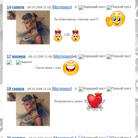
14
rapana
[
Материал
]
0
(06.10.2009 21:02)
Ты (я)вставила, сонечко мое!!!
:128:
17
марина
[
Материал
]
+1
(06.10.2009 21:09)
Свела меня с ума
19
rapana
[
Материал
]
0
(06.10.2009 21:13)
Понравилось дюже
21
марина
[
Материал
]
+1