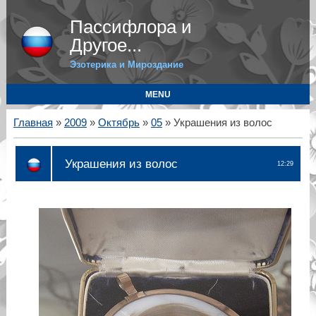
Пассифлора и
Другое...
Эзотерика и Мироздание
MENU
Главная
»
2009
»
Октябрь
»
05
» Украшения из волос
Украшения из волос
12:29