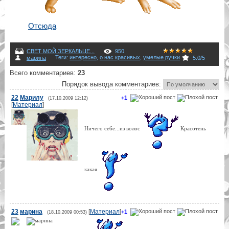
Отсюда
СВЕТ МОЙ ЗЕРКАЛЬЦЕ...
950
Теги
:
интересно
,
о нас красивых
,
умелые ручки
марина
5.0
/
5
Всего комментариев
:
23
Порядок вывода комментариев:
22
Марилу
+1
(17.10.2009 12:12)
[
Материал
]
Ничего себе...из волос
Красотень
какая
23
марина
[
Материал
]
+1
(18.10.2009 00:53)