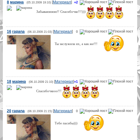
8
марина
[
Материал
]
+2
(05.10.2009 19:10)
Забываюююю!! Спасибочко!!!)))
16
rapana
[
Материал
]
0
(06.10.2009 21:03)
Ты заслужила их, а как же!!!
18
марина
[
Материал
]
+1
(06.10.2009 21:10)
Спасибочкооо!!!
20
rapana
[
Материал
]
0
(06.10.2009 21:15)
Тебе пасибы)))