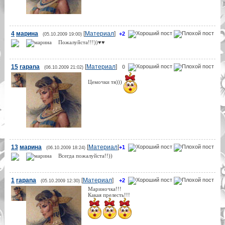
4
марина
[
Материал
]
+2
(05.10.2009 19:00)
Пожалуйста!!!))♥♥
15
rapana
[
Материал
]
0
(06.10.2009 21:02)
Цемочки тя)))
13
марина
[
Материал
]
+1
(06.10.2009 18:24)
Всегда пожалуйста!!))
1
rapana
[
Материал
]
+2
(05.10.2009 12:30)
Мариночка!!!
Какая прелесть!!!