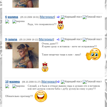
6
марина
[
Материал
]
+2
(05.10.2009 19:01)
Рада, что понравилось!!!
9
rapana
[
Материал
]
+1
(05.10.2009 19:12)
Очень даже!!!
Я прям сразу и вставила - ниче не исправляла!!!
Такие вещички тащи к нам - лана?
10
марина
[
Материал
]
+2
(06.10.2009 01:27)
Слушай, а я была в отпаде-вышла сюда и думаю-это я вставила
или нет-думала совсем баба с дубу рухнула-сижу и ржу!!!
Обязательно притащу!!!