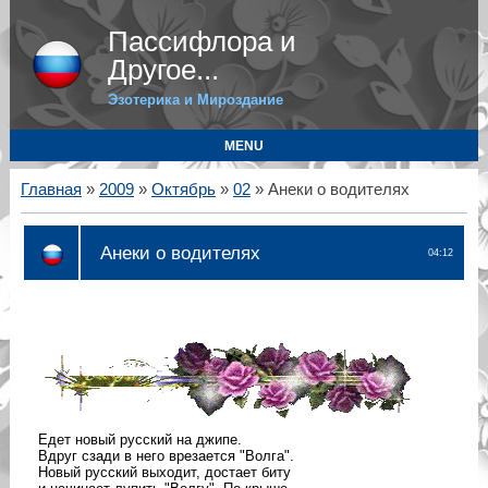
Пассифлора и
Другое...
Эзотерика и Мироздание
MENU
Главная
»
2009
»
Октябрь
»
02
» Анеки о водителях
Анеки о водителях
04:12
Едет новый русский на джипе.
Вдруг сзади в него врезается "Волга".
Новый русский выходит, достает биту