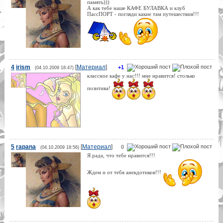
память)))
А как тебе наше КАФЕ БУЛАВКА и клуб
ПассПОРТ - погляди какие там путешествия!!!
4
irism
[
Материал
]
+1
(04.10.2009 18:47)
классное кафе у нас!!! мне нравится! столько
позитива!
5
rapana
[
Материал
]
0
(04.10.2009 18:56)
Я рада, что тебе нравится!!!
Ждем и от тебя анекдотиков!!!