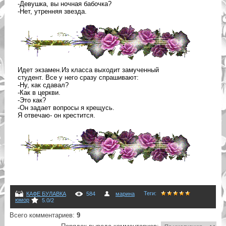
-Девушка, вы ночная бабочка?
-Нет, утренняя звезда.
Идет экзамен.Из класса выходит замученный
студент. Все у него сразу спрашивают:
-Ну, как сдавал?
-Как в церкви.
-Это как?
-Он задает вопросы я крещусь.
Я отвечаю- он крестится.
Теги
:
КАФЕ БУЛАВКА
584
марина
юмор
5.0
/
2
Всего комментариев
:
9