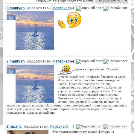
Порядок вывода комментариев:
9
mantyan
[
Материал
]
+1
(05.10.2009 13:44)
7
mantyan
[
Материал
]
+1
(05.10.2009 13:36)
Деревья потрясающие!!!! я ещё
ничего подобного не видела. Украшения класс!
Из волос красиво, но я бы такое никогда не
надела. Противно почему-то. Очень
понравилось из овощей и фруктов. Сегодня
утром по телевизору передача была. Учили
делать из фруктов и овощей такие штучки.
Показывали работы мастеров - это обалдеть
можно, как красиво! У меня бы не хватило
терпения, сидеть и резать. Один минус этих произведений - они недолго хранятся,
всего сутки, да ещё надо постоянно обрызгивать ледяной водой, чтоб не
подсыхало и имело красивый вид
8
rapana
[
Материал
]
0
(05.10.2009 13:39)
Эти произведения сразу нужно фоткать на