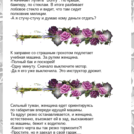
и начинает лупить "Волгу". По крыше,
бамперу, по стеклам. В итоге разбивает
лобовое стекло и видит, что там сидит
полковник милиции.
-А я стучу-стучу и думаю кому деньги отдать?
К заправке со страшным грохотом подлетает
учебная машина. За рулем женщина.
-Полный бак и поскорей!
-Одну минуту. Сначало выключите мотор.
-Да я его уже выключила. Это инструктор дрожит.
Сильный туман, женщина едет ориентируясь
по габаритам впереди идущей машины.
Та вдруг резко останавливается, и женщина,
естественно, въезжает ей в зад, выскакивает
из машины, бежит к водителю.
-Какого черта вы так резко тормозите?!
-Простите, но я заехал в свой гараж....