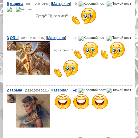
6
марина
[
Материал
]
0
(04.10.2009 21:53)
Супер!! Приколемся!!!!
3
ORLI
[
Материал
]
+1
(04.10.2009 15:07)
прикольно!!!
2
rapana
[
Материал
]
+2
(02.10.2009 20:11)