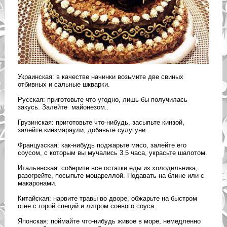
Украинская: в качестве начинки возьмите две свиных
отбивных и сальные шкварки.
Русская: приготовьте что угодно, лишь бы получилась
закусь. Залейте майонезом..
Грузинская: приготовьте что-нибудь, засыпьте кинзой,
залейте кинзмараули, добавьте сулугуни.
Французская: как-нибудь поджарьте мясо, залейте его
соусом, с которым вы мучались 3.5 часа, украсьте шалотом.
Итальянская: соберите все остатки еды из холодильника,
разогрейте, посыпьте моцареллой. Подавать на блине или с
макаронами.
Китайская: нарвите травы во дворе, обжарьте на быстром
огне с горой специй и литром соевого соуса.
Японская: поймайте что-нибудь живое в море, немедленно