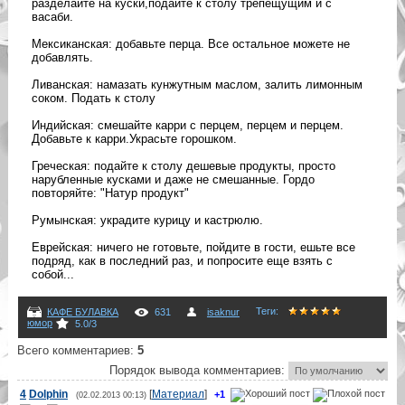
разделайте на куски,подайте к столу трепещущим и с
васаби.
Мексиканская: добавьте перца. Все остальное можете не
добавлять.
Ливанская: намазать кунжутным маслом, залить лимонным
соком. Подать к столу
Индийская: смешайте карри с перцем, перцем и перцем.
Добавьте к карри.Украсьте горошком.
Греческая: подайте к столу дешевые продукты, просто
нарубленные кусками и даже не смешанные. Гордо
повторяйте: "Натур продукт"
Румынская: украдите курицу и кастрюлю.
Еврейская: ничего не готовьте, пойдите в гости, ешьте все
подряд, как в последний раз, и попросите еще взять с
собой...
Теги
:
КАФЕ БУЛАВКА
631
isaknur
юмор
5.0
/
3
Всего комментариев
:
5
Порядок вывода комментариев:
4
Dolphin
[
Материал
]
+1
(02.02.2013 00:13)