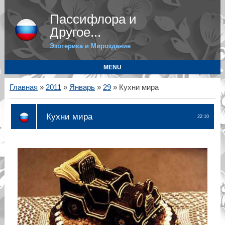
Пассифлора и
Другое...
Эзотерика и Мироздание
MENU
Главная
»
2011
»
Январь
»
29
» Кухни мира
Кухни мира
22:10