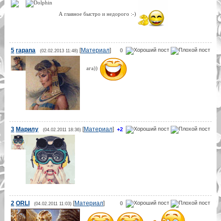
А главное быстро и недорого :-)
5
rapana
[
Материал
]
0
(02.02.2013 11:48)
ага))
3
Марилу
[
Материал
]
+2
(04.02.2011 18:36)
2
ORLI
[
Материал
]
0
(04.02.2011 11:03)