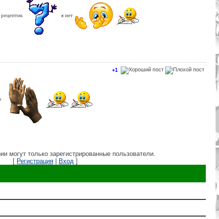
й рецептик
я нет
+1
ко
ии могут только зарегистрированные пользователи.
[
Регистрация
|
Вход
]