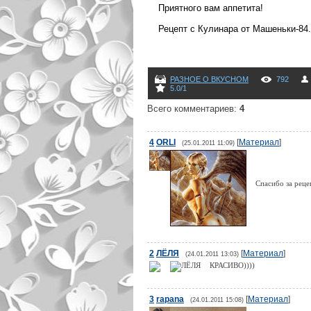
Приятного вам аппетита!
Рецепт с Кулинара от Машеньки-84.
РАЗНОЕ О ВКУСНОМ
792
5.0
/
1
Всего комментариев
:
4
4
ORLI
[
Материал
]
(25.01.2011 11:09)
Спасибо за рец
2
ЛЁЛЯ
[
Материал
]
(24.01.2011 13:03)
КРАСИВО))))
3
rapana
[
Материал
]
(24.01.2011 15:08)