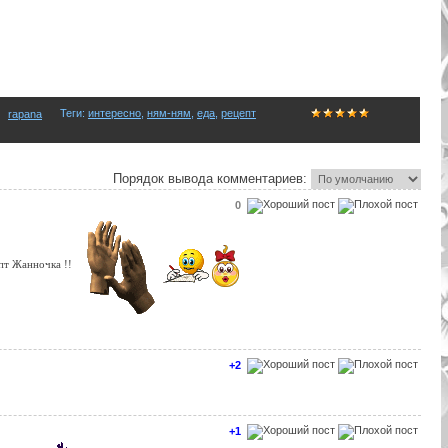
Теги
:
интересно
,
ням-ням
,
еда
,
рецепт
rapana
Порядок вывода комментариев:
0
епт Жанночка !!
+2
+1