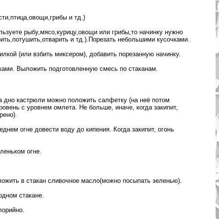
ти,птица,овощи,грибы и тд.)
льзуете рыбу,мясо,курицу,овощи или грибы,то начинку нужно
ить,потушить,отварить и тд.).Порезать небольшими кусочками.
илкой (или взбить миксером), добавить порезанную начинку.
нками. Выложить подготовленную смесь по стаканам.
на дно кастрюли можно положить салфетку (на неё потом
ровень с уровнем омлета. Не больше, иначе, когда закипит,
рено).
днем огне довести воду до кипения. Когда закипит, огонь
леньком огне.
ложить в стакан сливочное масло(можно посыпать зеленью).
одном стакане.
лорийно.