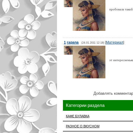
пробовала тако
1
rapana
[
Материал
]
(24.01.2011 12:18)
эт интереснень
Добавлять комментар
Категории раздела
КАФЕ БУЛАВКА
РАЗНОЕ О ВКУСНОМ